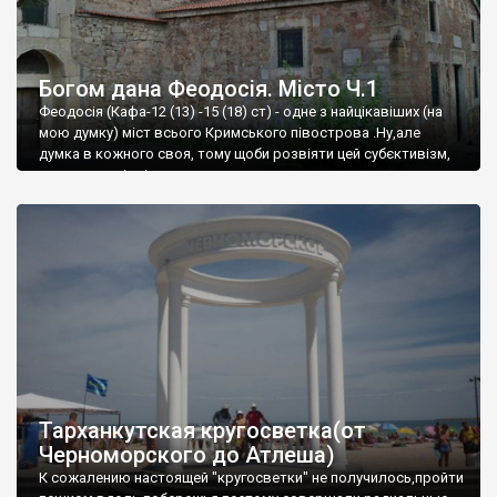
Богом дана Феодосія. Місто Ч.1
Феодосія (Кафа-12 (13) -15 (18) ст) - одне з найцікавіших (на
мою думку) міст всього Кримського півострова .Ну,але
думка в кожного своя, тому щоби розвіяти цей субєктивізм,
запрошую відвідати це
Тарханкутская кругосветка(от
Черноморского до Атлеша)
К сожалению настоящей "кругосветки" не получилось,пройти