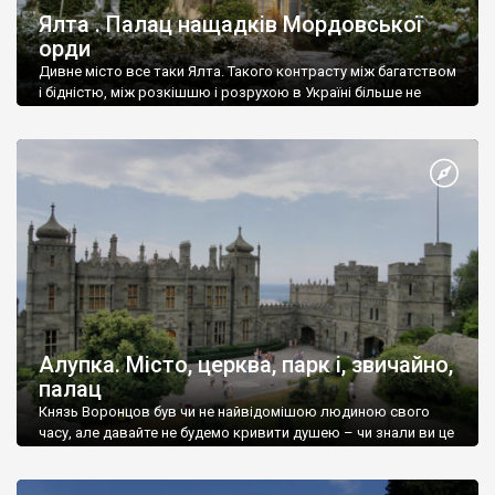
Ялта . Палац нащадків Мордовської
орди
Дивне місто все таки Ялта. Такого контрасту між багатством
і бідністю, між розкішшю і розрухою в Україні більше не
знайдеш.
Алупка. Місто, церква, парк і, звичайно,
палац
Князь Воронцов був чи не найвідомішою людиною свого
часу, але давайте не будемо кривити душею – чи знали ви це
прізвище до відвідин Алупки? Мабуть все таки ні.