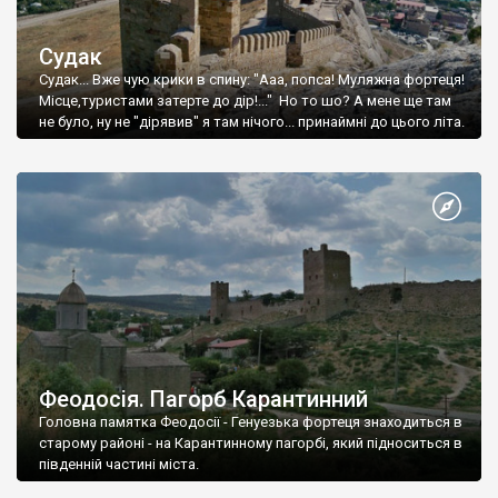
Судак
Судак... Вже чую крики в спину: "Ааа, попса! Муляжна фортеця!
Місце,туристами затерте до дір!..." Но то шо? А мене ще там
не було, ну не "дірявив" я там нічого... принаймні до цього літа.
Феодосія. Пагорб Карантинний
Головна памятка Феодосії - Генуезька фортеця знаходиться в
старому районі - на Карантинному пагорбі, який підноситься в
південній частині міста.