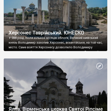
Херсонес Таврійський. ЮНЕСКО
У 988 році, після кількох місяців облоги, Великий київський
князь Володимир захопив Херсонес, візантійське, на той час,
місто. Саме взяття Херсонесу дозволило Володимиру
диктувати свої умови візантійському імператору Василю ІІ, та
одружитися з його дочкою Ганною. Цього ж року, в
Херсонесі Володимир-язичник, став Василем-християнином.
А потім було Хрещення Русі. На честь Херсонесу Таврійського
названо місто […]
Ялта. Вірменська церква Святої Ріпсіме