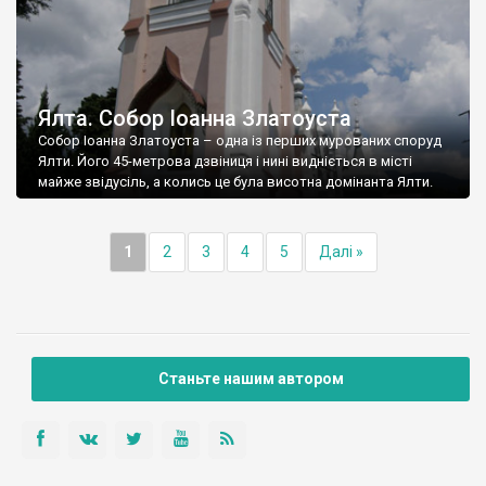
Ялта. Собор Іоанна Златоуста
Собор Іоанна Златоуста – одна із перших мурованих споруд
Ялти. Його 45-метрова дзвіниця і нині видніється в місті
майже звідусіль, а колись це була висотна домінанта Ялти.
1
2
3
4
5
Далі »
Станьте нашим автором