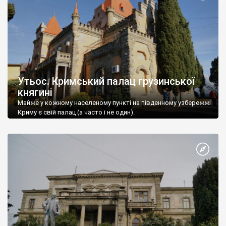
Утьос. Кримський палац грузинської
княгині
Майже у кожному населеному пункті на південному узбережжі
Криму є свій палац (а часто і не один).