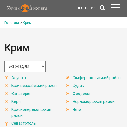
uk
ru
en
Головна
>
Крим
Крим
Алушта
Сімферопольський район
Бахчисарайський район
Судак
Євпаторія
Феодосія
Керч
Чорноморський район
Красноперекопський
Ялта
район
Севастополь