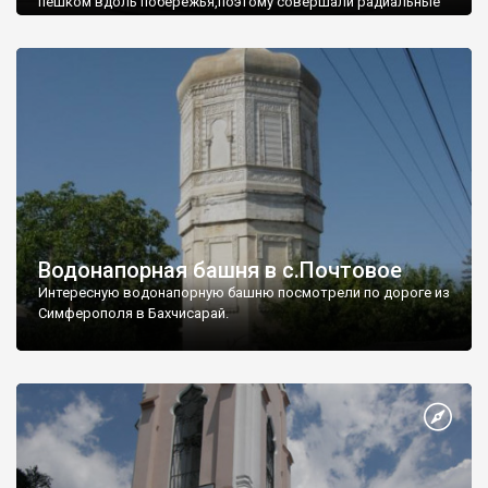
пешком вдоль побережья,поэтому совершали радиальные
вылазки из Оленевки.
Водонапорная башня в с.Почтовое
Интересную водонапорную башню посмотрели по дороге из
Симферополя в Бахчисарай.