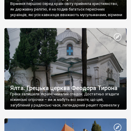
Вірменія першою серед країн світу прийняла християнство,
як державну релігію, й на подив багатьох пересічних
українців, які усіх кавказців вважають мусульманами, вірмени
є відданими вірянами Христа
Ялта. Грецька церква Феодора Тирона
Греки залишили Україні чималий спадок. Достатньо згадати
ніжинські огірочки – ви ж мабуть всі знаєте, що цей,
загублений у радянські часи, легендарний рецепт привезли у
Ніжин греки?