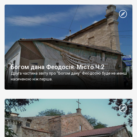
Богом дана Феодосія. Місто Ч.2
Друга частина звіту про "Богом дану" Феодосію буде не менш
насиченою ніж перша.