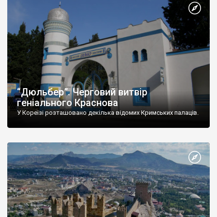
“Дюльбер”. Черговий витвір
геніального Краснова
У Кореїзі розташовано декілька відомих Кримських палаців.