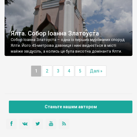
Ялта. Собор Іоанна Златоуста
Собор Іоанна Златоуста – одна із перших мурованих споруд
Ялти. Його 45-метрова дзвіниця і нині видніється в місті
майже звідусіль, а колись це була висотна домінанта Ялти.
1
2
3
4
5
Далі »
Станьте нашим автором