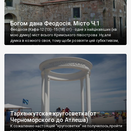
Богом дана Феодосія. Місто Ч.1
Феодосія (Кафа-12 (13) -15 (18) ст) - одне з найцікавіших (на
мою думку) міст всього Кримського півострова .Ну,але
думка в кожного своя, тому щоби розвіяти цей субєктивізм,
запрошую відвідати це
Тарханкутская кругосветка(от
Черноморского до Атлеша)
К сожалению настоящей "кругосветки" не получилось,пройти