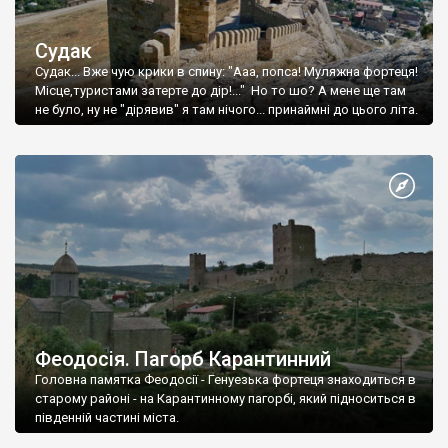
Судак
Судак... Вже чую крики в спину: "Ааа, попса! Муляжна фортеця!
Місце,туристами затерте до дір!..." Но то шо? А мене ще там
не було, ну не "дірявив" я там нічого... принаймні до цього літа.
Феодосія. Пагорб Карантинний
Головна памятка Феодосії - Генуезька фортеця знаходиться в
старому районі - на Карантинному пагорбі, який підноситься в
південній частині міста.