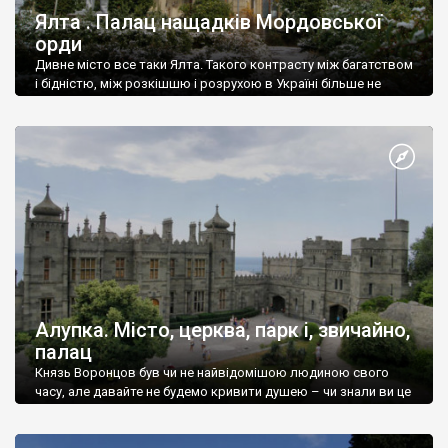
Ялта . Палац нащадків Мордовської
орди
Дивне місто все таки Ялта. Такого контрасту між багатством
і бідністю, між розкішшю і розрухою в Україні більше не
знайдеш.
Алупка. Місто, церква, парк і, звичайно,
палац
Князь Воронцов був чи не найвідомішою людиною свого
часу, але давайте не будемо кривити душею – чи знали ви це
прізвище до відвідин Алупки? Мабуть все таки ні.