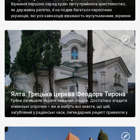
Вірменія першою серед країн світу прийняла християнство,
як державну релігію, й на подив багатьох пересічних
українців, які усіх кавказців вважають мусульманами, вірмени
є відданими вірянами Христа
Ялта. Грецька церква Феодора Тирона
Греки залишили Україні чималий спадок. Достатньо згадати
ніжинські огірочки – ви ж мабуть всі знаєте, що цей,
загублений у радянські часи, легендарний рецепт привезли у
Ніжин греки?