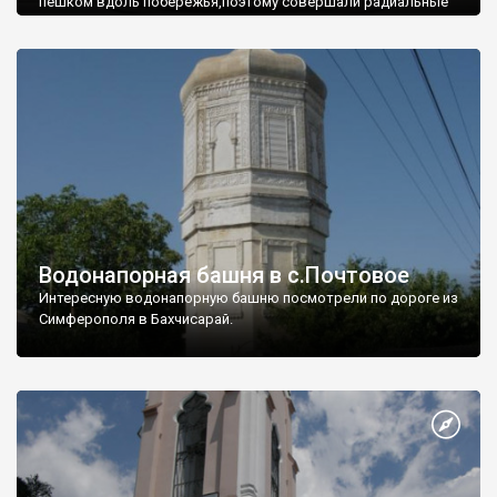
пешком вдоль побережья,поэтому совершали радиальные
вылазки из Оленевки.
Водонапорная башня в с.Почтовое
Интересную водонапорную башню посмотрели по дороге из
Симферополя в Бахчисарай.