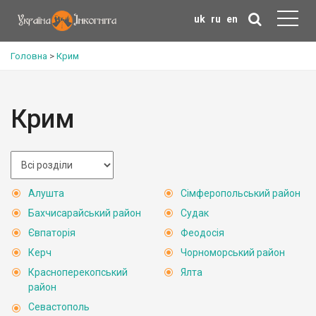
uk
ru
en
Головна
>
Крим
Крим
Алушта
Сімферопольський район
Бахчисарайський район
Судак
Євпаторія
Феодосія
Керч
Чорноморський район
Красноперекопський
Ялта
район
Севастополь