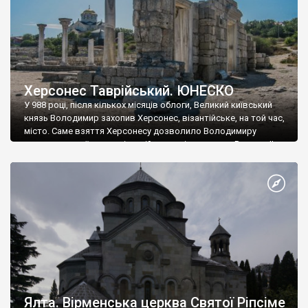
Херсонес Таврійський. ЮНЕСКО
У 988 році, після кількох місяців облоги, Великий київський
князь Володимир захопив Херсонес, візантійське, на той час,
місто. Саме взяття Херсонесу дозволило Володимиру
диктувати свої умови візантійському імператору Василю ІІ, та
одружитися з його дочкою Ганною. Цього ж року, в
Херсонесі Володимир-язичник, став Василем-християнином.
А потім було Хрещення Русі. На честь Херсонесу Таврійського
названо місто […]
Ялта. Вірменська церква Святої Ріпсіме