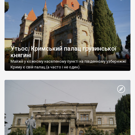
Утьос. Кримський палац грузинської
княгині
Майже у кожному населеному пункті на південному узбережжі
Криму є свій палац (а часто і не один).