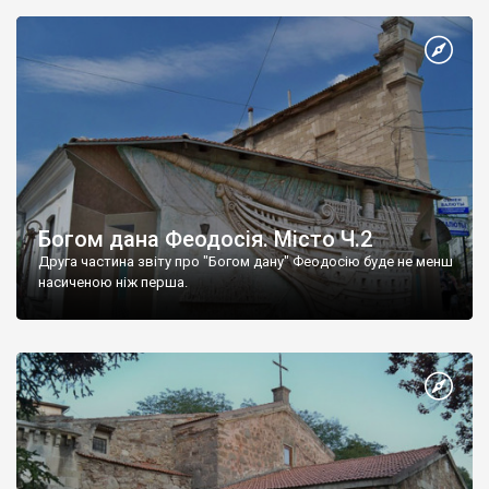
Богом дана Феодосія. Місто Ч.2
Друга частина звіту про "Богом дану" Феодосію буде не менш
насиченою ніж перша.