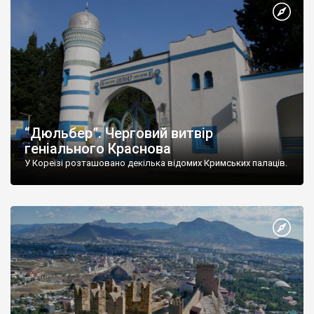
“Дюльбер”. Черговий витвір
геніального Краснова
У Кореїзі розташовано декілька відомих Кримських палаців.