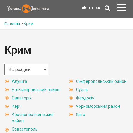
uk
ru
en
Головна
>
Крим
Крим
Алушта
Сімферопольський район
Бахчисарайський район
Судак
Євпаторія
Феодосія
Керч
Чорноморський район
Красноперекопський
Ялта
район
Севастополь