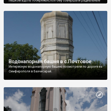
пешком вдоль побережья,поэтому совершали радиальные
вылазки из Оленевки.
Водонапорная башня в с.Почтовое
Интересную водонапорную башню посмотрели по дороге из
Симферополя в Бахчисарай.