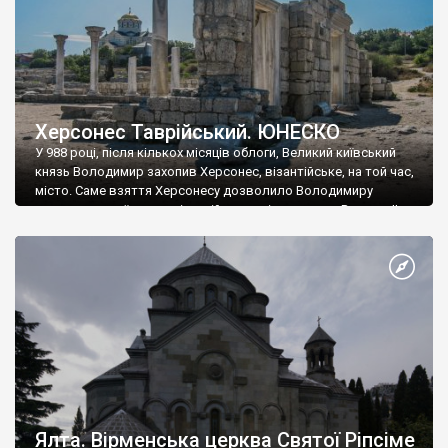
Херсонес Таврійський. ЮНЕСКО
У 988 році, після кількох місяців облоги, Великий київський
князь Володимир захопив Херсонес, візантійське, на той час,
місто. Саме взяття Херсонесу дозволило Володимиру
диктувати свої умови візантійському імператору Василю ІІ, та
одружитися з його дочкою Ганною. Цього ж року, в
Херсонесі Володимир-язичник, став Василем-християнином.
А потім було Хрещення Русі. На честь Херсонесу Таврійського
названо місто […]
Ялта. Вірменська церква Святої Ріпсіме