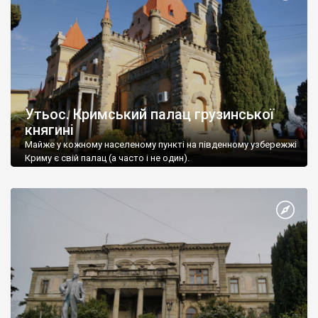
Утьос. Кримський палац грузинської
княгині
Майже у кожному населеному пункті на південному узбережжі
Криму є свій палац (а часто і не один).