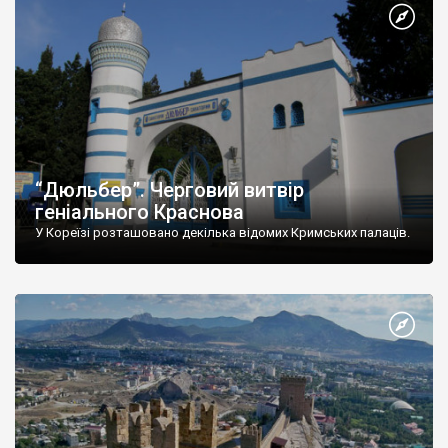
“Дюльбер”. Черговий витвір
геніального Краснова
У Кореїзі розташовано декілька відомих Кримських палаців.