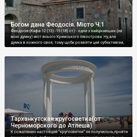
Богом дана Феодосія. Місто Ч.1
Феодосія (Кафа-12 (13) -15 (18) ст) - одне з найцікавіших (на
мою думку) міст всього Кримського півострова .Ну,але
думка в кожного своя, тому щоби розвіяти цей субєктивізм,
запрошую відвідати це
Тарханкутская кругосветка(от
Черноморского до Атлеша)
К сожалению настоящей "кругосветки" не получилось,пройти