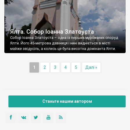
Ялта. Собор Іоанна Златоуста
Собор Іоанна Златоуста – одна із перших мурованих споруд
Ялти. Його 45-метрова дзвіниця і нині видніється в місті
майже звідусіль, а колись це була висотна домінанта Ялти.
1
2
3
4
5
Далі »
Станьте нашим автором