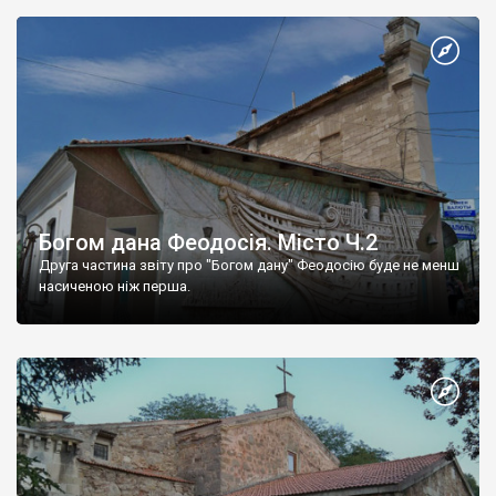
Богом дана Феодосія. Місто Ч.2
Друга частина звіту про "Богом дану" Феодосію буде не менш
насиченою ніж перша.