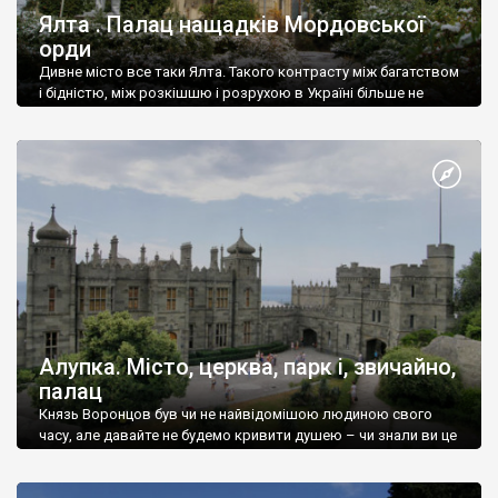
Ялта . Палац нащадків Мордовської
орди
Дивне місто все таки Ялта. Такого контрасту між багатством
і бідністю, між розкішшю і розрухою в Україні більше не
знайдеш.
Алупка. Місто, церква, парк і, звичайно,
палац
Князь Воронцов був чи не найвідомішою людиною свого
часу, але давайте не будемо кривити душею – чи знали ви це
прізвище до відвідин Алупки? Мабуть все таки ні.