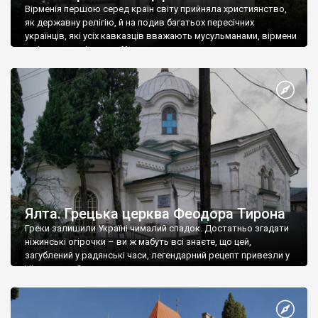
Вірменія першою серед країн світу прийняла християнство,
як державну релігію, й на подив багатьох пересічних
українців, які усіх кавказців вважають мусульманами, вірмени
є відданими вірянами Христа
Ялта. Грецька церква Феодора Тирона
Греки залишили Україні чималий спадок. Достатньо згадати
ніжинські огірочки – ви ж мабуть всі знаєте, що цей,
загублений у радянські часи, легендарний рецепт привезли у
Ніжин греки?