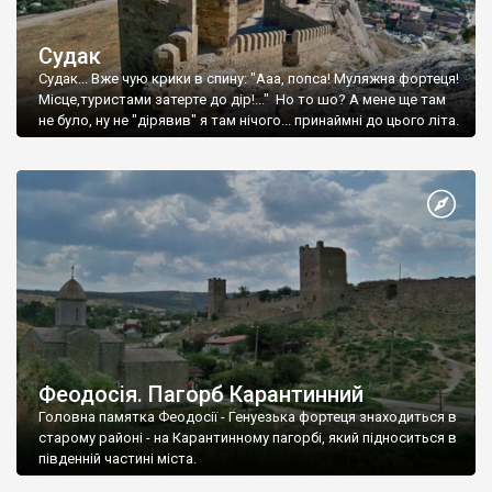
Судак
Судак... Вже чую крики в спину: "Ааа, попса! Муляжна фортеця!
Місце,туристами затерте до дір!..." Но то шо? А мене ще там
не було, ну не "дірявив" я там нічого... принаймні до цього літа.
Феодосія. Пагорб Карантинний
Головна памятка Феодосії - Генуезька фортеця знаходиться в
старому районі - на Карантинному пагорбі, який підноситься в
південній частині міста.