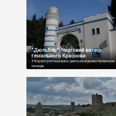
“Дюльбер”. Черговий витвір
геніального Краснова
У Кореїзі розташовано декілька відомих Кримських
палаців.