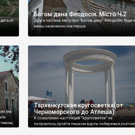
Богом дана Феодосія. Місто Ч.2
одиться
Друга частина звіту про "Богом дану" Феодосію буде 
менш насиченою ніж перша.
Тарханкутская кругосветка(от
Черноморского до Атлеша)
ших (на
але
К сожалению настоящей "кругосветки" не
тивізм,
получилось,пройти пешком вдоль побережья,поэтом
совершали радиальные вылазки из Оленевки.