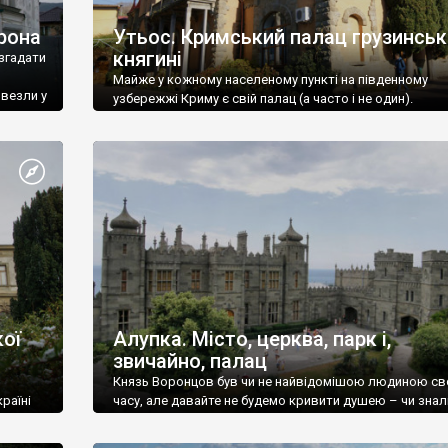
рона
Утьос. Кримський палац грузинськ
княгині
згадати
Майже у кожному населеному пункті на південному
ивезли у
узбережжі Криму є свій палац (а часто і не один).
ої
Алупка. Місто, церква, парк і,
звичайно, палац
Князь Воронцов був чи не найвідомішою людиною св
раїні
часу, але давайте не будемо кривити душею – чи знал
це прізвище до відвідин Алупки? Мабуть все таки ні.