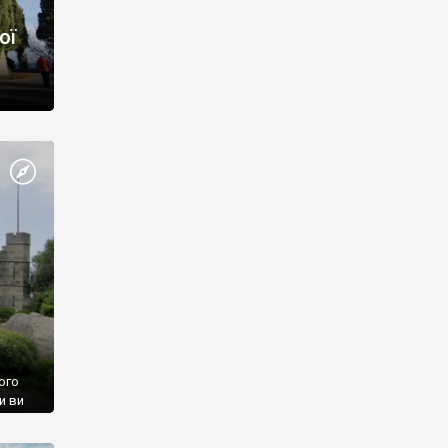
ої
ого
и ви