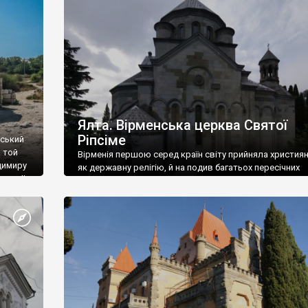
ефактів
називаються «повстяками» (postaki)…” “Вино. Крим
єкту
виробляє відмінне вино і його вдосталь: воно все ду
го».
легке біле і дуже […]
ти та
Ялта. Вірменська церква Святої
Ріпсіме
вський
 той
Вірменія першою серед країн світу прийняла христия
димиру
як державну релігію, й на подив багатьох пересічних
илю ІІ,
українців, які усіх кавказців вважають мусульманами,
 в
вірмени є відданими вірянами Христа