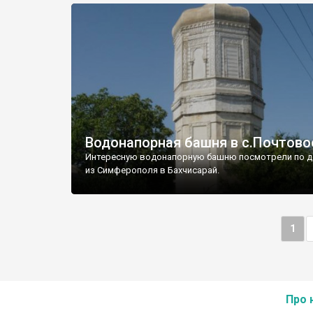
Водонапорная башня в с.Почтово
Интересную водонапорную башню посмотрели по д
из Симферополя в Бахчисарай.
1
Про 