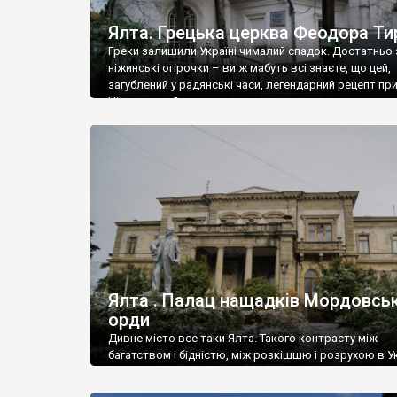
Ялта. Грецька церква Феодора Ти
Греки залишили Україні чималий спадок. Достатньо 
ніжинські огірочки – ви ж мабуть всі знаєте, що цей,
загублений у радянські часи, легендарний рецепт пр
Ніжин греки?
Ялта . Палац нащадків Мордовськ
орди
Дивне місто все таки Ялта. Такого контрасту між
багатством і бідністю, між розкішшю і розрухою в Ук
більше не знайдеш.