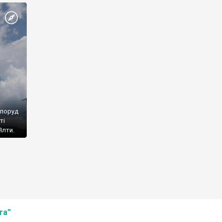
споруд
ті
Ялти.
та”