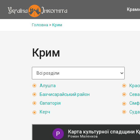
Крам
Головна
>
Крим
Крим
Алушта
Крас
Бахчисарайський район
Сева
Євпаторія
Сімф
Керч
Суда