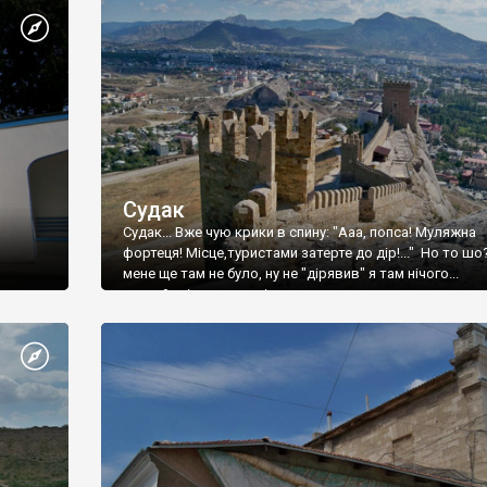
Судак
Судак... Вже чую крики в спину: "Ааа, попса! Муляжна
фортеця! Місце,туристами затерте до дір!..." Но то шо
мене ще там не було, ну не "дірявив" я там нічого...
принаймні до цього літа.