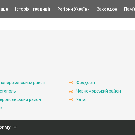
ниця
Історія і традиції
Регіони України
Закордон
Пам'
ноперекопський район
Феодосія
стополь
Чорноморський район
еропольський район
Ялта
к