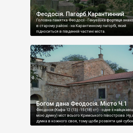
Феодосія. Пагорб Карантинний
Головна памятка Феодосії - Генуезька фортеця знах
в старому районі - на Карантинному пагорбі, який
підноситься в південній частині міста.
Богом дана Феодосія. Місто Ч.1
Феодосія (Кафа-12 (13) -15 (18) ст) - одне з найцікаві
мою думку) міст всього Кримського півострова .Ну,
думка в кожного своя, тому щоби розвіяти цей субєк
запрошую відвідати це