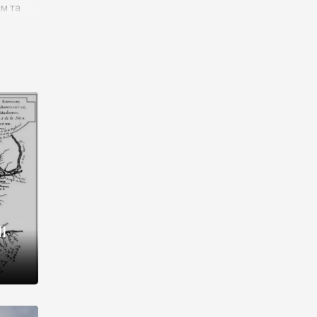
им та
ора і
є
го типу,
ей-
рний
ста:
 райони
від 2
I
і,
рукти,
 котрі