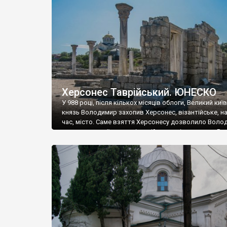
музею «Новгородський музей-заповідник» сотні арт
візантійської доби. Раритети викрадені з фондів об’
культурної спадщини ЮНЕСКО «Херсонеса Таврійсько
Офіційно – на виставку «Золото Візантії», але експер
влада в Україні вважають це лише […]
Херсонес Таврійський. ЮНЕСКО
У 988 році, після кількох місяців облоги, Великий киї
князь Володимир захопив Херсонес, візантійське, на
час, місто. Саме взяття Херсонесу дозволило Воло
диктувати свої умови візантійському імператору Вас
та одружитися з його дочкою Ганною. Цього ж року,
Херсонесі Володимир-язичник, став Василем-
християнином. А потім було Хрещення Русі. На честь
Херсонесу Таврійського названо місто […]