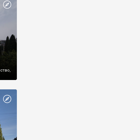
же
нство,