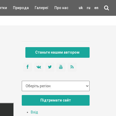
ятки
Природа
Галереї
Про нас
uk
ru
en
Станьте нашим автором
Підтримати сайт
Вхід