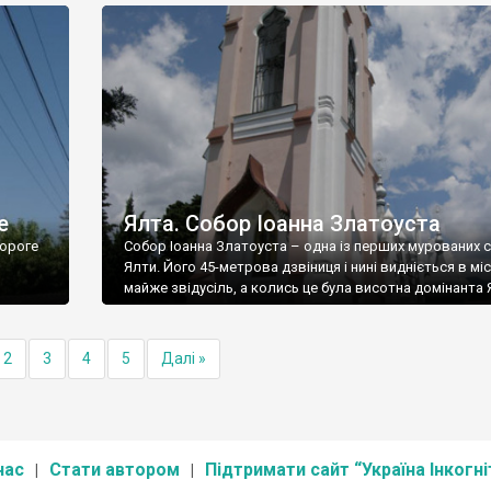
е
Ялта. Собор Іоанна Златоуста
ороге
Собор Іоанна Златоуста – одна із перших мурованих 
Ялти. Його 45-метрова дзвіниця і нині видніється в міс
майже звідусіль, а колись це була висотна домінанта 
2
3
4
5
Далі »
нас
Стати автором
Підтримати сайт “Україна Інкогні