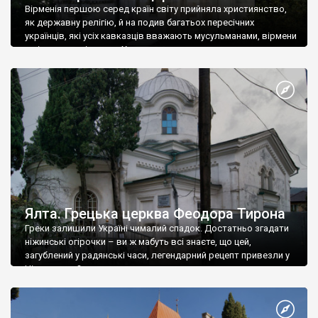
Вірменія першою серед країн світу прийняла християнство,
як державну релігію, й на подив багатьох пересічних
українців, які усіх кавказців вважають мусульманами, вірмени
є відданими вірянами Христа
Ялта. Грецька церква Феодора Тирона
Греки залишили Україні чималий спадок. Достатньо згадати
ніжинські огірочки – ви ж мабуть всі знаєте, що цей,
загублений у радянські часи, легендарний рецепт привезли у
Ніжин греки?