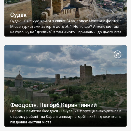
Судак
Судак... Вже чую крики в спину: "Ааа, попса! Муляжна фортеця!
Місце,туристами затерте до дір!..." Но то шо? А мене ще там
не було, ну не "дірявив" я там нічого... принаймні до цього літа.
Феодосія. Пагорб Карантинний
Головна памятка Феодосії - Генуезька фортеця знаходиться в
старому районі - на Карантинному пагорбі, який підноситься в
південній частині міста.