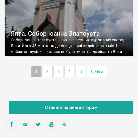
Ялта. Собор Іоанна Златоуста
Собор Іоанна Златоуста – одна із перших мурованих споруд
Ялти. Його 45-метрова дзвіниця і нині видніється в місті
майже звідусіль, а колись це була висотна домінанта Ялти.
1
2
3
4
5
Далі »
Станьте нашим автором