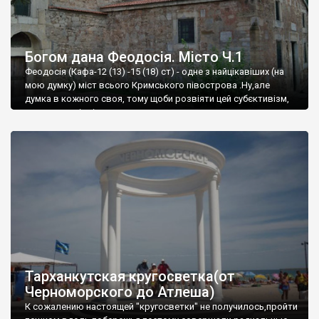
Богом дана Феодосія. Місто Ч.1
Феодосія (Кафа-12 (13) -15 (18) ст) - одне з найцікавіших (на
мою думку) міст всього Кримського півострова .Ну,але
думка в кожного своя, тому щоби розвіяти цей субєктивізм,
запрошую відвідати це
Тарханкутская кругосветка(от
Черноморского до Атлеша)
К сожалению настоящей "кругосветки" не получилось,пройти