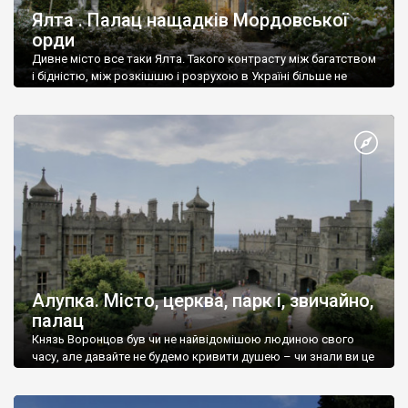
Ялта . Палац нащадків Мордовської
орди
Дивне місто все таки Ялта. Такого контрасту між багатством
і бідністю, між розкішшю і розрухою в Україні більше не
знайдеш.
Алупка. Місто, церква, парк і, звичайно,
палац
Князь Воронцов був чи не найвідомішою людиною свого
часу, але давайте не будемо кривити душею – чи знали ви це
прізвище до відвідин Алупки? Мабуть все таки ні.