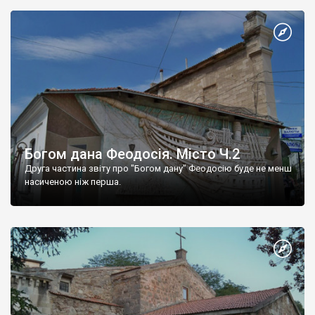
Богом дана Феодосія. Місто Ч.2
Друга частина звіту про "Богом дану" Феодосію буде не менш
насиченою ніж перша.