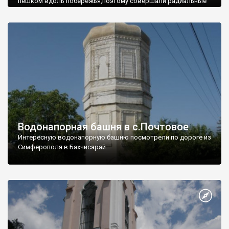
пешком вдоль побережья,поэтому совершали радиальные
вылазки из Оленевки.
Водонапорная башня в с.Почтовое
Интересную водонапорную башню посмотрели по дороге из
Симферополя в Бахчисарай.