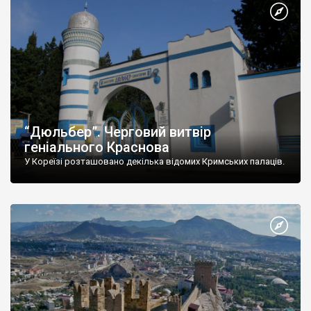
“Дюльбер”. Черговий витвір
геніального Краснова
У Кореїзі розташовано декілька відомих Кримських палаців.