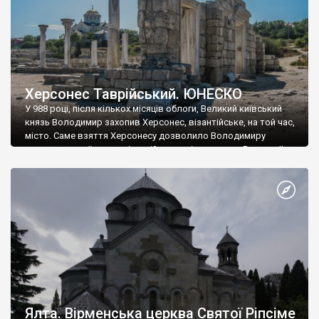
Херсонес Таврійський. ЮНЕСКО
У 988 році, після кількох місяців облоги, Великий київський
князь Володимир захопив Херсонес, візантійське, на той час,
місто. Саме взяття Херсонесу дозволило Володимиру
диктувати свої умови візантійському імператору Василю ІІ, та
одружитися з його дочкою Ганною. Цього ж року, в
Херсонесі Володимир-язичник, став Василем-християнином.
А потім було Хрещення Русі. На честь Херсонесу Таврійського
названо місто […]
Ялта. Вірменська церква Святої Ріпсіме