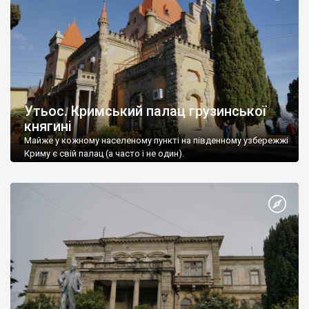
Утьос. Кримський палац грузинської
княгині
Майже у кожному населеному пункті на південному узбережжі
Криму є свій палац (а часто і не один).