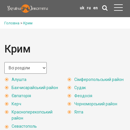
uk
ru
en
Головна
>
Крим
Крим
Алушта
Сімферопольський район
Бахчисарайський район
Судак
Євпаторія
Феодосія
Керч
Чорноморський район
Красноперекопський
Ялта
район
Севастополь