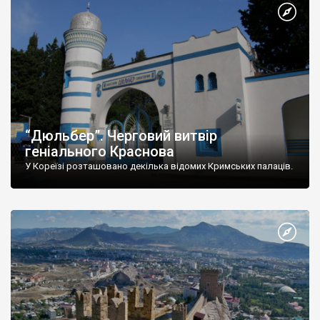
“Дюльбер”. Черговий витвір
геніального Краснова
У Кореїзі розташовано декілька відомих Кримських палаців.