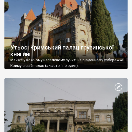
Утьос. Кримський палац грузинської
княгині
Майже у кожному населеному пункті на південному узбережжі
Криму є свій палац (а часто і не один).