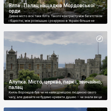
Ялта . Палац нащадків Мордовської
орди
Дивне місто все таки Ялта. Такого контрасту між багатством
і бідністю, між розкішшю і розрухою в Україні більше не
знайдеш.
Алупка. Місто, церква, парк і, звичайно,
палац
Князь Воронцов був чи не найвідомішою людиною свого
часу, але давайте не будемо кривити душею – чи знали ви це
прізвище до відвідин Алупки? Мабуть все таки ні.