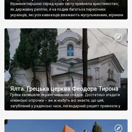
Вірменія першою серед країн світу прийняла християнство,
як державну релігію, й на подив багатьох пересічних
українців, які усіх кавказців вважають мусульманами, вірмени
є відданими вірянами Христа
Ялта. Грецька церква Феодора Тирона
Греки залишили Україні чималий спадок. Достатньо згадати
ніжинські огірочки – ви ж мабуть всі знаєте, що цей,
загублений у радянські часи, легендарний рецепт привезли у
Ніжин греки?