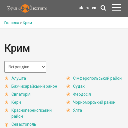
uk
ru
en
Головна
>
Крим
Крим
Алушта
Сімферопольський район
Бахчисарайський район
Судак
Євпаторія
Феодосія
Керч
Чорноморський район
Красноперекопський
Ялта
район
Севастополь