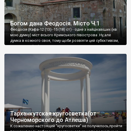
Богом дана Феодосія. Місто Ч.1
Феодосія (Кафа-12 (13) -15 (18) ст) - одне з найцікавіших (на
мою думку) міст всього Кримського півострова .Ну,але
думка в кожного своя, тому щоби розвіяти цей субєктивізм,
запрошую відвідати це
Тарханкутская кругосветка(от
Черноморского до Атлеша)
К сожалению настоящей "кругосветки" не получилось,пройти