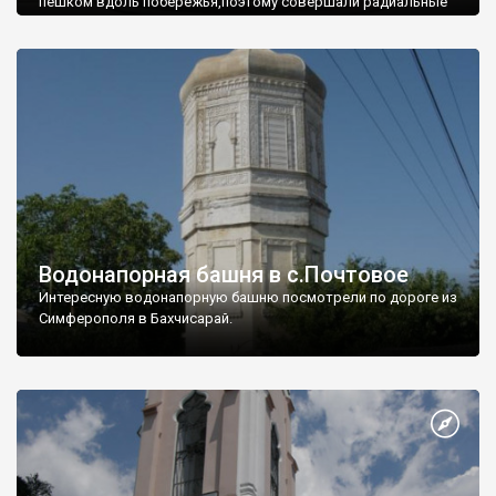
пешком вдоль побережья,поэтому совершали радиальные
вылазки из Оленевки.
Водонапорная башня в с.Почтовое
Интересную водонапорную башню посмотрели по дороге из
Симферополя в Бахчисарай.