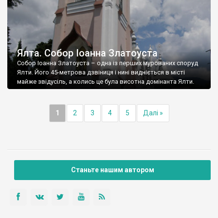
Ялта. Собор Іоанна Златоуста
Собор Іоанна Златоуста – одна із перших мурованих споруд
Ялти. Його 45-метрова дзвіниця і нині видніється в місті
майже звідусіль, а колись це була висотна домінанта Ялти.
1
2
3
4
5
Далі »
Станьте нашим автором