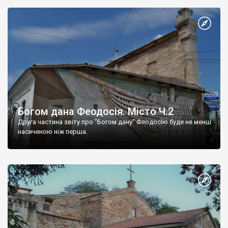
Богом дана Феодосія. Місто Ч.2
Друга частина звіту про "Богом дану" Феодосію буде не менш
насиченою ніж перша.