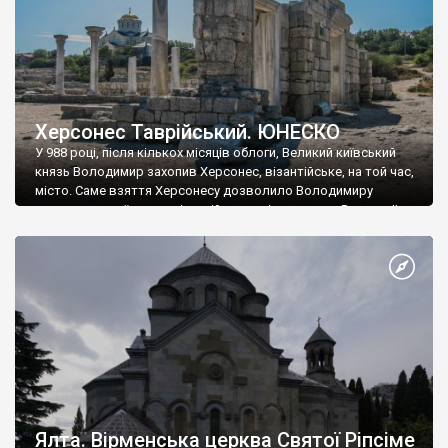
Херсонес Таврійський. ЮНЕСКО
У 988 році, після кількох місяців облоги, Великий київський
князь Володимир захопив Херсонес, візантійське, на той час,
місто. Саме взяття Херсонесу дозволило Володимиру
диктувати свої умови візантійському імператору Василю ІІ, та
одружитися з його дочкою Ганною. Цього ж року, в
Херсонесі Володимир-язичник, став Василем-християнином.
А потім було Хрещення Русі. На честь Херсонесу Таврійського
названо місто […]
Ялта. Вірменська церква Святої Ріпсіме