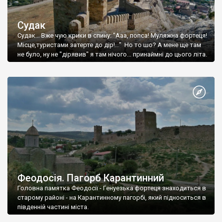
Судак
Судак... Вже чую крики в спину: "Ааа, попса! Муляжна фортеця!
Місце,туристами затерте до дір!..." Но то шо? А мене ще там
не було, ну не "дірявив" я там нічого... принаймні до цього літа.
Феодосія. Пагорб Карантинний
Головна памятка Феодосії - Генуезька фортеця знаходиться в
старому районі - на Карантинному пагорбі, який підноситься в
південній частині міста.