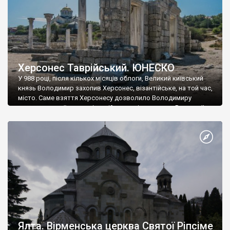
Херсонес Таврійський. ЮНЕСКО
У 988 році, після кількох місяців облоги, Великий київський
князь Володимир захопив Херсонес, візантійське, на той час,
місто. Саме взяття Херсонесу дозволило Володимиру
диктувати свої умови візантійському імператору Василю ІІ, та
одружитися з його дочкою Ганною. Цього ж року, в
Херсонесі Володимир-язичник, став Василем-християнином.
А потім було Хрещення Русі. На честь Херсонесу Таврійського
названо місто […]
Ялта. Вірменська церква Святої Ріпсіме