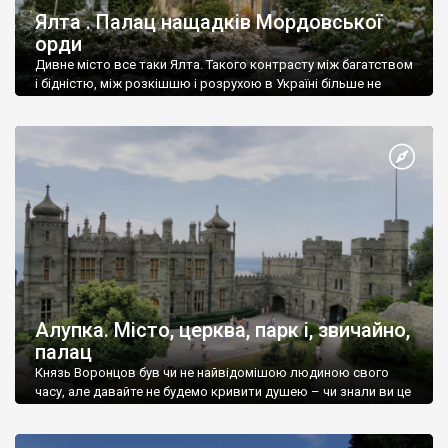
Ялта . Палац нащадків Мордовської
орди
Дивне місто все таки Ялта. Такого контрасту між багатством
і бідністю, між розкішшю і розрухою в Україні більше не
знайдеш.
Алупка. Місто, церква, парк і, звичайно,
палац
Князь Воронцов був чи не найвідомішою людиною свого
часу, але давайте не будемо кривити душею – чи знали ви це
прізвище до відвідин Алупки? Мабуть все таки ні.