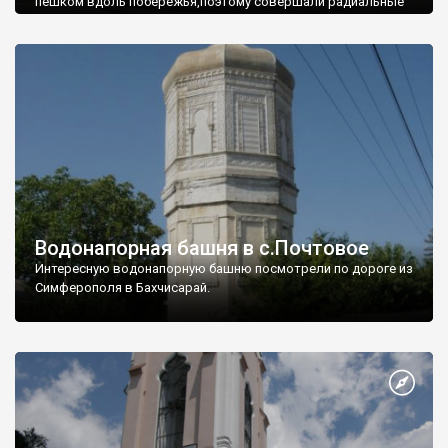
пешком вдоль побережья,поэтому совершали радиальные
вылазки из Оленевки.
Водонапорная башня в с.Почтовое
Интересную водонапорную башню посмотрели по дороге из
Симферополя в Бахчисарай.