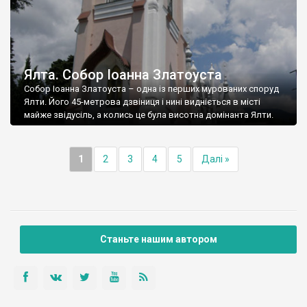
Ялта. Собор Іоанна Златоуста
Собор Іоанна Златоуста – одна із перших мурованих споруд
Ялти. Його 45-метрова дзвіниця і нині видніється в місті
майже звідусіль, а колись це була висотна домінанта Ялти.
1
2
3
4
5
Далі »
Станьте нашим автором