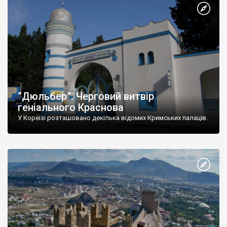
“Дюльбер”. Черговий витвір
геніального Краснова
У Кореїзі розташовано декілька відомих Кримських палаців.