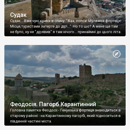
Судак
Судак... Вже чую крики в спину: "Ааа, попса! Муляжна фортеця!
Місце,туристами затерте до дір!..." Но то шо? А мене ще там
не було, ну не "дірявив" я там нічого... принаймні до цього літа.
Феодосія. Пагорб Карантинний
Головна памятка Феодосії - Генуезька фортеця знаходиться в
старому районі - на Карантинному пагорбі, який підноситься в
південній частині міста.