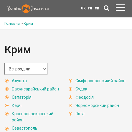
uk
ru
en
Головна
>
Крим
Крим
Алушта
Сімферопольський район
Бахчисарайський район
Судак
Євпаторія
Феодосія
Керч
Чорноморський район
Красноперекопський
Ялта
район
Севастополь