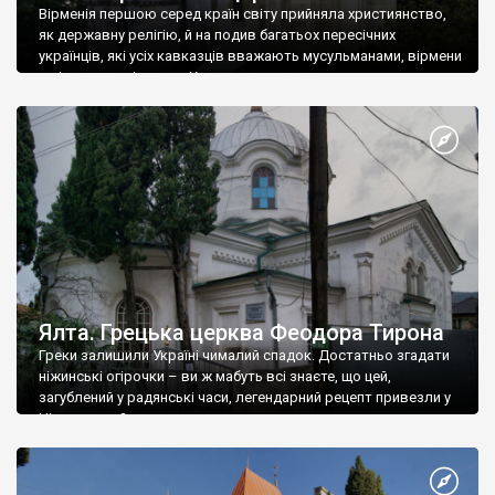
Вірменія першою серед країн світу прийняла християнство,
як державну релігію, й на подив багатьох пересічних
українців, які усіх кавказців вважають мусульманами, вірмени
є відданими вірянами Христа
Ялта. Грецька церква Феодора Тирона
Греки залишили Україні чималий спадок. Достатньо згадати
ніжинські огірочки – ви ж мабуть всі знаєте, що цей,
загублений у радянські часи, легендарний рецепт привезли у
Ніжин греки?