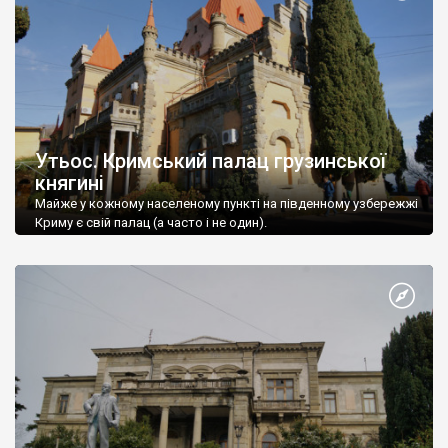
Утьос. Кримський палац грузинської
княгині
Майже у кожному населеному пункті на південному узбережжі
Криму є свій палац (а часто і не один).