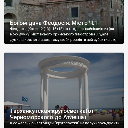
Богом дана Феодосія. Місто Ч.1
Феодосія (Кафа-12 (13) -15 (18) ст) - одне з найцікавіших (на
мою думку) міст всього Кримського півострова .Ну,але
думка в кожного своя, тому щоби розвіяти цей субєктивізм,
запрошую відвідати це
Тарханкутская кругосветка(от
Черноморского до Атлеша)
К сожалению настоящей "кругосветки" не получилось,пройти