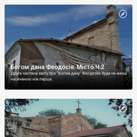
Богом дана Феодосія. Місто Ч.2
Друга частина звіту про "Богом дану" Феодосію буде не менш
насиченою ніж перша.