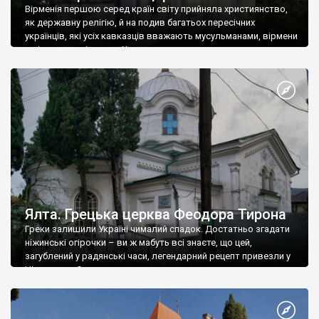
Вірменія першою серед країн світу прийняла християнство,
як державну релігію, й на подив багатьох пересічних
українців, які усіх кавказців вважають мусульманами, вірмени
є відданими вірянами Христа
Ялта. Грецька церква Феодора Тирона
Греки залишили Україні чималий спадок. Достатньо згадати
ніжинські огірочки – ви ж мабуть всі знаєте, що цей,
загублений у радянські часи, легендарний рецепт привезли у
Ніжин греки?