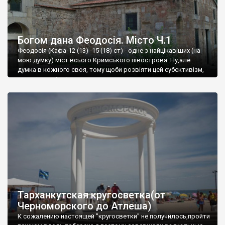
Богом дана Феодосія. Місто Ч.1
Феодосія (Кафа-12 (13) -15 (18) ст) - одне з найцікавіших (на
мою думку) міст всього Кримського півострова .Ну,але
думка в кожного своя, тому щоби розвіяти цей субєктивізм,
запрошую відвідати це
Тарханкутская кругосветка(от
Черноморского до Атлеша)
К сожалению настоящей "кругосветки" не получилось,пройти