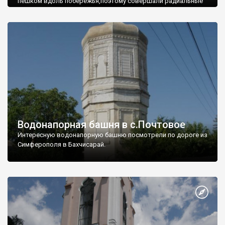
пешком вдоль побережья,поэтому совершали радиальные
вылазки из Оленевки.
Водонапорная башня в с.Почтовое
Интересную водонапорную башню посмотрели по дороге из
Симферополя в Бахчисарай.