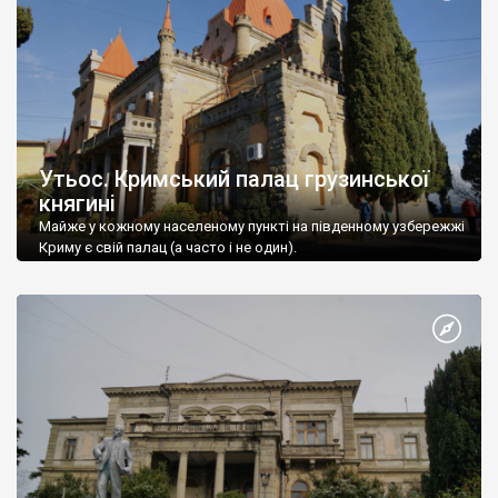
Утьос. Кримський палац грузинської
княгині
Майже у кожному населеному пункті на південному узбережжі
Криму є свій палац (а часто і не один).