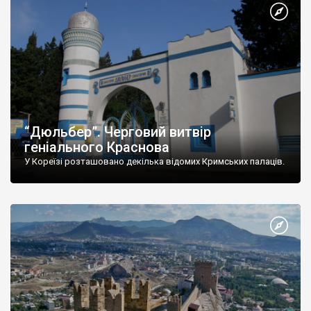
“Дюльбер”. Черговий витвір
геніального Краснова
У Кореїзі розташовано декілька відомих Кримських палаців.