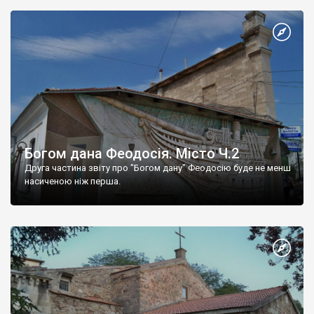
Богом дана Феодосія. Місто Ч.2
Друга частина звіту про "Богом дану" Феодосію буде не менш
насиченою ніж перша.