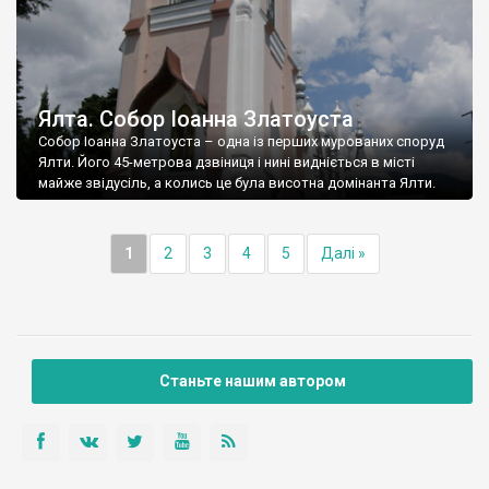
Ялта. Собор Іоанна Златоуста
Собор Іоанна Златоуста – одна із перших мурованих споруд
Ялти. Його 45-метрова дзвіниця і нині видніється в місті
майже звідусіль, а колись це була висотна домінанта Ялти.
1
2
3
4
5
Далі »
Станьте нашим автором