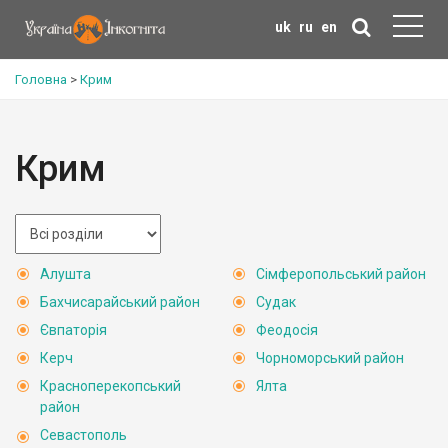
uk
ru
en
Головна
>
Крим
Крим
Алушта
Сімферопольський район
Бахчисарайський район
Судак
Євпаторія
Феодосія
Керч
Чорноморський район
Красноперекопський
Ялта
район
Севастополь