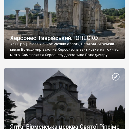
Херсонес Таврійський. ЮНЕСКО
У 988 році, після кількох місяців облоги, Великий київський
князь Володимир захопив Херсонес, візантійське, на той час,
місто. Саме взяття Херсонесу дозволило Володимиру
диктувати свої умови візантійському імператору Василю ІІ, та
одружитися з його дочкою Ганною. Цього ж року, в
Херсонесі Володимир-язичник, став Василем-християнином.
А потім було Хрещення Русі. На честь Херсонесу Таврійського
названо місто […]
Ялта. Вірменська церква Святої Ріпсіме