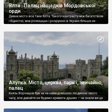
Ялта . Палац нащадків Мордовської
орди
Дивне місто все таки Ялта. Такого контрасту між багатством
і бідністю, між розкішшю і розрухою в Україні більше не
знайдеш.
Алупка. Місто, церква, парк і, звичайно,
палац
Князь Воронцов був чи не найвідомішою людиною свого
часу, але давайте не будемо кривити душею – чи знали ви це
прізвище до відвідин Алупки? Мабуть все таки ні.