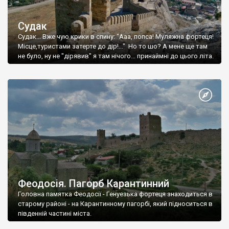
Судак
Судак... Вже чую крики в спину: "Ааа, попса! Муляжна фортеця!
Місце,туристами затерте до дір!..." Но то шо? А мене ще там
не було, ну не "дірявив" я там нічого... принаймні до цього літа.
Феодосія. Пагорб Карантинний
Головна памятка Феодосії - Генуезька фортеця знаходиться в
старому районі - на Карантинному пагорбі, який підноситься в
південній частині міста.