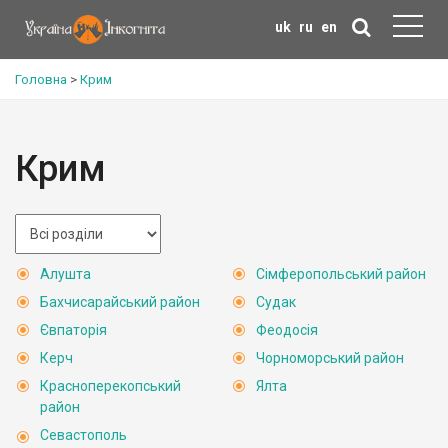
uk
ru
en
Головна
>
Крим
Крим
Алушта
Сімферопольський район
Бахчисарайський район
Судак
Євпаторія
Феодосія
Керч
Чорноморський район
Красноперекопський
Ялта
район
Севастополь