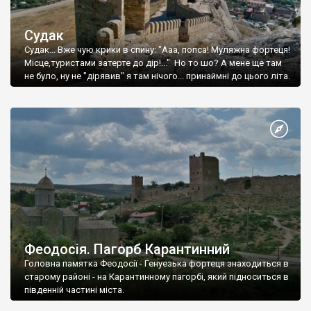
Судак
Судак... Вже чую крики в спину: "Ааа, попса! Муляжна фортеця!
Місце,туристами затерте до дір!..." Но то шо? А мене ще там
не було, ну не "дірявив" я там нічого... принаймні до цього літа.
Феодосія. Пагорб Карантинний
Головна памятка Феодосії - Генуезька фортеця знаходиться в
старому районі - на Карантинному пагорбі, який підноситься в
південній частині міста.