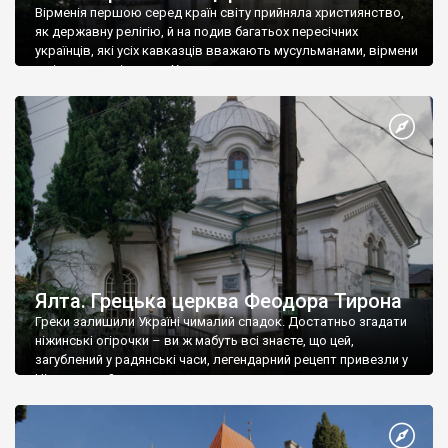
Вірменія першою серед країн світу прийняла християнство,
як державну релігію, й на подив багатьох пересічних
українців, які усіх кавказців вважають мусульманами, вірмени
є відданими вірянами Христа
Ялта. Грецька церква Феодора Тирона
Греки залишили Україні чималий спадок. Достатньо згадати
ніжинські огірочки – ви ж мабуть всі знаєте, що цей,
загублений у радянські часи, легендарний рецепт привезли у
Ніжин греки?