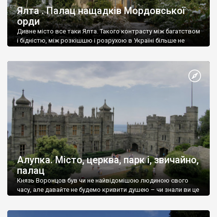
Ялта . Палац нащадків Мордовської
орди
Дивне місто все таки Ялта. Такого контрасту між багатством
і бідністю, між розкішшю і розрухою в Україні більше не
знайдеш.
Алупка. Місто, церква, парк і, звичайно,
палац
Князь Воронцов був чи не найвідомішою людиною свого
часу, але давайте не будемо кривити душею – чи знали ви це
прізвище до відвідин Алупки? Мабуть все таки ні.