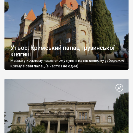
Утьос. Кримський палац грузинської
княгині
Майже у кожному населеному пункті на південному узбережжі
Криму є свій палац (а часто і не один).