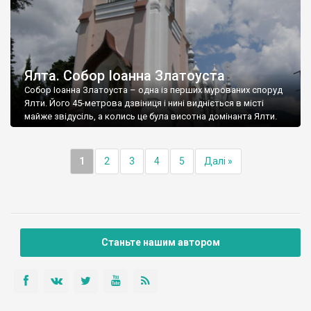
Ялта. Собор Іоанна Златоуста
Собор Іоанна Златоуста – одна із перших мурованих споруд
Ялти. Його 45-метрова дзвіниця і нині видніється в місті
майже звідусіль, а колись це була висотна домінанта Ялти.
1
2
3
4
5
Далі »
Станьте нашим автором