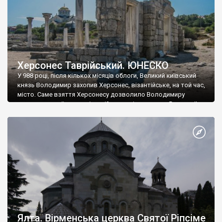
Херсонес Таврійський. ЮНЕСКО
У 988 році, після кількох місяців облоги, Великий київський
князь Володимир захопив Херсонес, візантійське, на той час,
місто. Саме взяття Херсонесу дозволило Володимиру
диктувати свої умови візантійському імператору Василю ІІ, та
одружитися з його дочкою Ганною. Цього ж року, в
Херсонесі Володимир-язичник, став Василем-християнином.
А потім було Хрещення Русі. На честь Херсонесу Таврійського
названо місто […]
Ялта. Вірменська церква Святої Ріпсіме