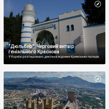
“Дюльбер”. Черговий витвір
геніального Краснова
У Кореїзі розташовано декілька відомих Кримських палаців.