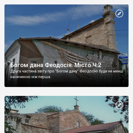
Богом дана Феодосія. Місто Ч.2
Друга частина звіту про "Богом дану" Феодосію буде не менш
насиченою ніж перша.