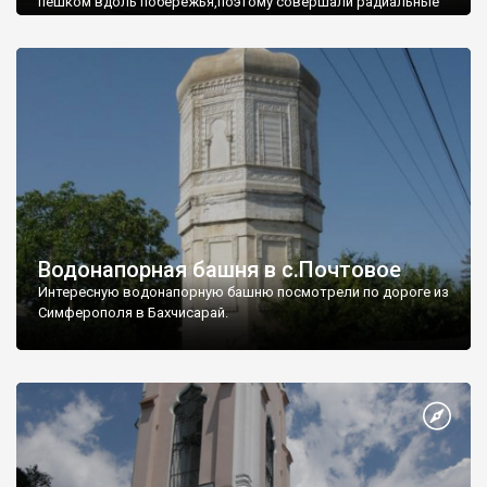
пешком вдоль побережья,поэтому совершали радиальные
вылазки из Оленевки.
Водонапорная башня в с.Почтовое
Интересную водонапорную башню посмотрели по дороге из
Симферополя в Бахчисарай.