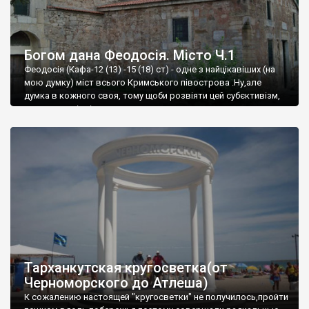
Богом дана Феодосія. Місто Ч.1
Феодосія (Кафа-12 (13) -15 (18) ст) - одне з найцікавіших (на
мою думку) міст всього Кримського півострова .Ну,але
думка в кожного своя, тому щоби розвіяти цей субєктивізм,
запрошую відвідати це
Тарханкутская кругосветка(от
Черноморского до Атлеша)
К сожалению настоящей "кругосветки" не получилось,пройти