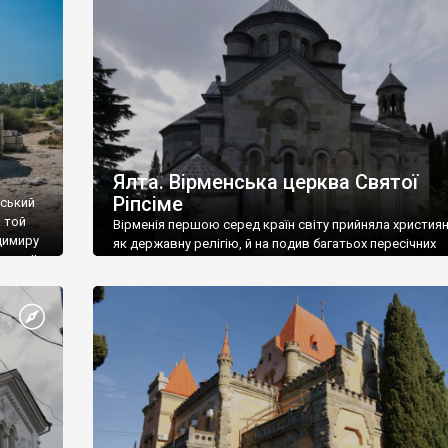
ефактів
називаються «повстяками» (postaki)…” “Вино. Крим
єкту
виробляє відмінне вино і його вдосталь: воно все ду
го».
легке біле і дуже […]
ти та
Ялта. Вірменська церква Святої
Ріпсіме
вський
 той
Вірменія першою серед країн світу прийняла христия
димиру
як державну релігію, й на подив багатьох пересічних
илю ІІ,
українців, які усіх кавказців вважають мусульманами,
 в
вірмени є відданими вірянами Христа