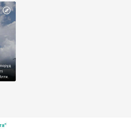
споруд
ті
Ялти.
та”