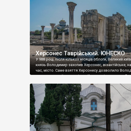
музею «Новгородський музей-заповідник» сотні арт
візантійської доби. Раритети викрадені з фондів об’
культурної спадщини ЮНЕСКО «Херсонеса Таврійсько
Офіційно – на виставку «Золото Візантії», але експер
влада в Україні вважають це лише […]
Херсонес Таврійський. ЮНЕСКО
У 988 році, після кількох місяців облоги, Великий киї
князь Володимир захопив Херсонес, візантійське, на
час, місто. Саме взяття Херсонесу дозволило Воло
диктувати свої умови візантійському імператору Вас
та одружитися з його дочкою Ганною. Цього ж року,
Херсонесі Володимир-язичник, став Василем-
християнином. А потім було Хрещення Русі. На честь
Херсонесу Таврійського названо місто […]