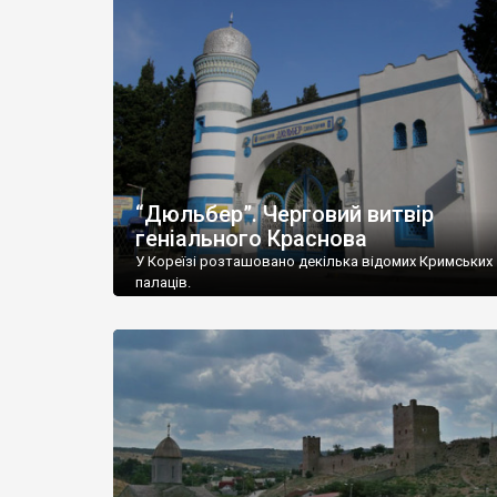
“Дюльбер”. Черговий витвір
геніального Краснова
У Кореїзі розташовано декілька відомих Кримських
палаців.