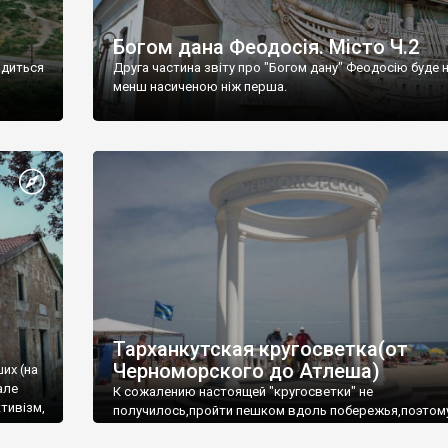
Богом дана Феодосія. Місто Ч.2
одиться
Друга частина звіту про "Богом дану" Феодосію буде 
менш насиченою ніж перша.
Тарханкутская кругосветка(от
Черноморского до Атлеша)
ших (на
але
К сожалению настоящей "кругосветки" не
тивізм,
получилось,пройти пешком вдоль побережья,поэтом
совершали радиальные вылазки из Оленевки.