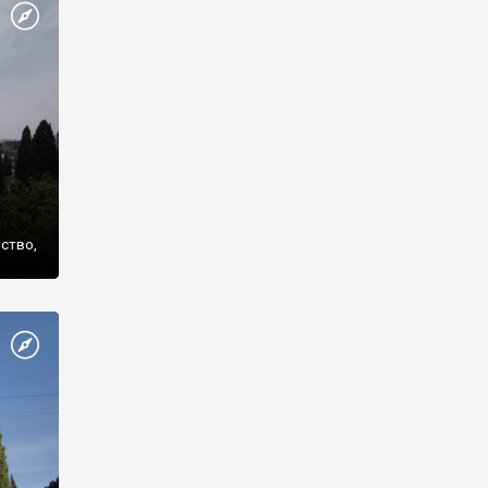
же
нство,