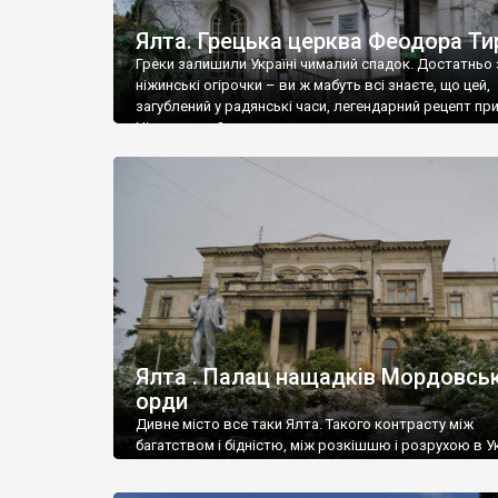
Ялта. Грецька церква Феодора Ти
Греки залишили Україні чималий спадок. Достатньо 
ніжинські огірочки – ви ж мабуть всі знаєте, що цей,
загублений у радянські часи, легендарний рецепт пр
Ніжин греки?
Ялта . Палац нащадків Мордовськ
орди
Дивне місто все таки Ялта. Такого контрасту між
багатством і бідністю, між розкішшю і розрухою в Ук
більше не знайдеш.