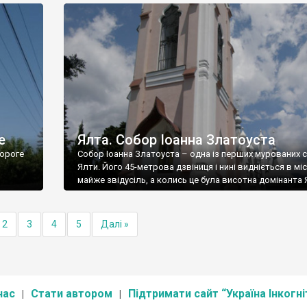
е
Ялта. Собор Іоанна Златоуста
ороге
Собор Іоанна Златоуста – одна із перших мурованих 
Ялти. Його 45-метрова дзвіниця і нині видніється в міс
майже звідусіль, а колись це була висотна домінанта 
2
3
4
5
Далі »
нас
Стати автором
Підтримати сайт “Україна Інкогні