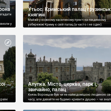
рона
Утьос. Кримський палац грузинськ
княгині
згадати
Майже у кожному населеному пункті на південному
ивезли у
узбережжі Криму є свій палац (а часто і не один).
ої
Алупка. Місто, церква, парк і,
звичайно, палац
Князь Воронцов був чи не найвідомішою людиною св
раїні
часу, але давайте не будемо кривити душею – чи знал
це прізвище до відвідин Алупки? Мабуть все таки ні.