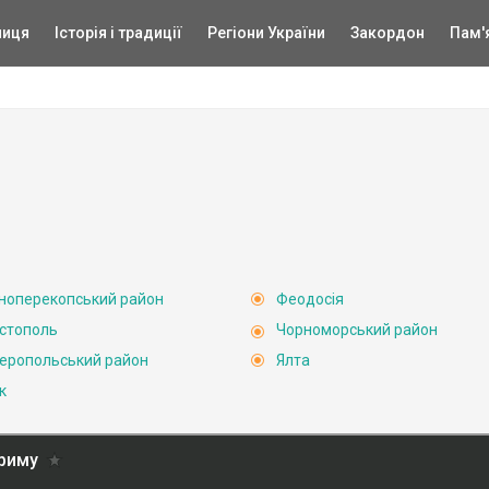
ниця
Історія і традиції
Регіони України
Закордон
Пам'
ноперекопський район
Феодосія
стополь
Чорноморський район
еропольський район
Ялта
к