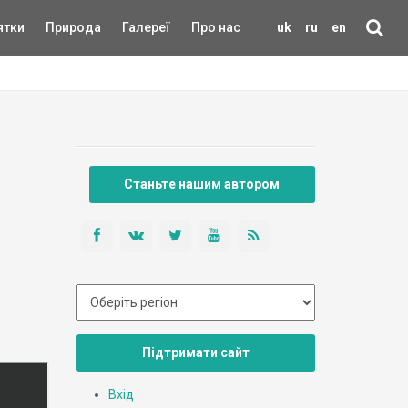
ятки
Природа
Галереї
Про нас
uk
ru
en
Станьте нашим автором
Підтримати сайт
Вхід