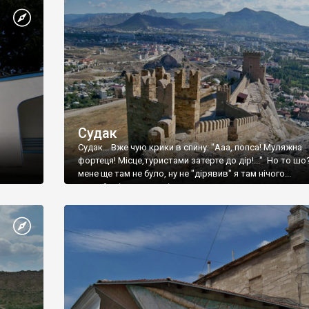
Судак
Судак... Вже чую крики в спину: "Ааа, попса! Муляжна
фортеця! Місце,туристами затерте до дір!..." Но то шо
мене ще там не було, ну не "дірявив" я там нічого...
принаймні до цього літа.