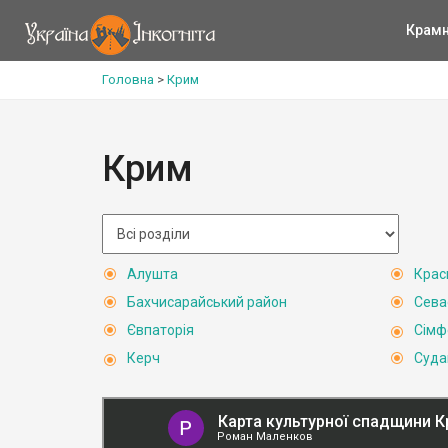
Крам
Головна
>
Крим
Крим
Алушта
Крас
Бахчисарайський район
Сева
Євпаторія
Сімф
Керч
Суда