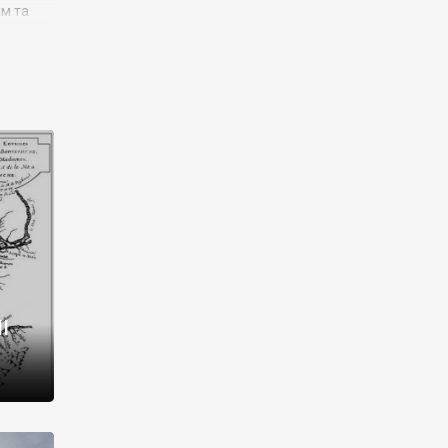
им та
ора і
є
го типу,
ей-
рний
ста:
 райони
від 2
I
і,
рукти,
 котрі