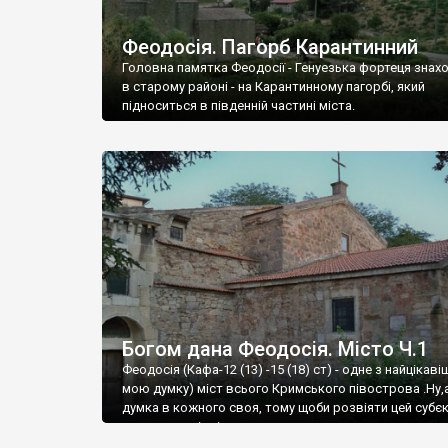
Феодосія. Пагорб Карантинний
Головна памятка Феодосії - Генуезька фортеця знах
в старому районі - на Карантинному пагорбі, який
підноситься в південній частині міста.
Богом дана Феодосія. Місто Ч.1
Феодосія (Кафа-12 (13) -15 (18) ст) - одне з найцікаві
мою думку) міст всього Кримського півострова .Ну,
думка в кожного своя, тому щоби розвіяти цей субєк
запрошую відвідати це