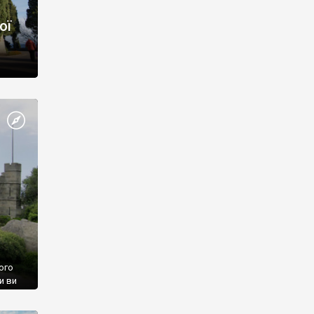
ої
ого
и ви