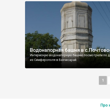
Водонапорная башня в с.Почтово
Интересную водонапорную башню посмотрели по д
из Симферополя в Бахчисарай.
1
Про 