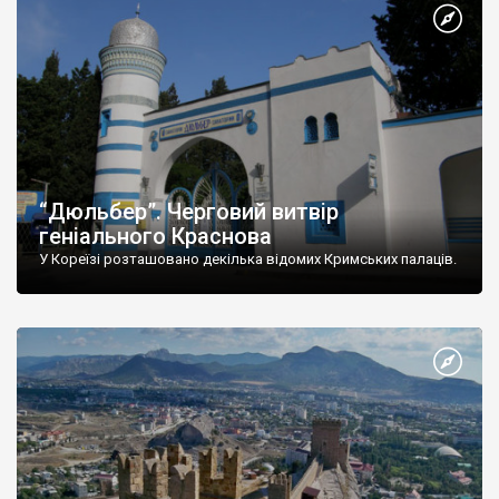
“Дюльбер”. Черговий витвір
геніального Краснова
У Кореїзі розташовано декілька відомих Кримських палаців.