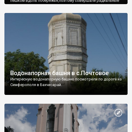
пешком вдоль побережья,поэтому совершали радиальные
вылазки из Оленевки.
Водонапорная башня в с.Почтовое
Интересную водонапорную башню посмотрели по дороге из
Симферополя в Бахчисарай.