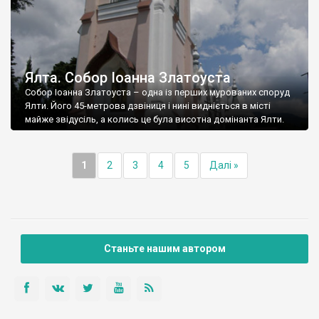
Ялта. Собор Іоанна Златоуста
Собор Іоанна Златоуста – одна із перших мурованих споруд
Ялти. Його 45-метрова дзвіниця і нині видніється в місті
майже звідусіль, а колись це була висотна домінанта Ялти.
1
2
3
4
5
Далі »
Станьте нашим автором