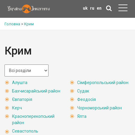
uk
ru
en
Головна
>
Крим
Крим
Алушта
Сімферопольський район
Бахчисарайський район
Судак
Євпаторія
Феодосія
Керч
Чорноморський район
Красноперекопський
Ялта
район
Севастополь