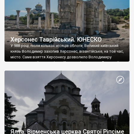
Херсонес Таврійський. ЮНЕСКО
У 988 році, після кількох місяців облоги, Великий київський
князь Володимир захопив Херсонес, візантійське, на той час,
місто. Саме взяття Херсонесу дозволило Володимиру
диктувати свої умови візантійському імператору Василю ІІ, та
одружитися з його дочкою Ганною. Цього ж року, в
Херсонесі Володимир-язичник, став Василем-християнином.
А потім було Хрещення Русі. На честь Херсонесу Таврійського
названо місто […]
Ялта. Вірменська церква Святої Ріпсіме