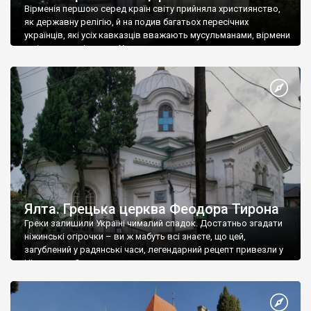
Вірменія першою серед країн світу прийняла християнство,
як державну релігію, й на подив багатьох пересічних
українців, які усіх кавказців вважають мусульманами, вірмени
є відданими вірянами Христа
Ялта. Грецька церква Феодора Тирона
Греки залишили Україні чималий спадок. Достатньо згадати
ніжинські огірочки – ви ж мабуть всі знаєте, що цей,
загублений у радянські часи, легендарний рецепт привезли у
Ніжин греки?