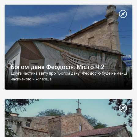
Богом дана Феодосія. Місто Ч.2
Друга частина звіту про "Богом дану" Феодосію буде не менш
насиченою ніж перша.