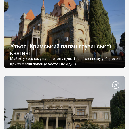
Утьос. Кримський палац грузинської
княгині
Майже у кожному населеному пункті на південному узбережжі
Криму є свій палац (а часто і не один).