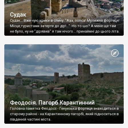
Судак
Судак... Вже чую крики в спину: "Ааа, попса! Муляжна фортеця!
Місце,туристами затерте до дір!..." Но то шо? А мене ще там
не було, ну не "дірявив" я там нічого... принаймні до цього літа.
Феодосія. Пагорб Карантинний
Головна памятка Феодосії - Генуезька фортеця знаходиться в
старому районі - на Карантинному пагорбі, який підноситься в
південній частині міста.