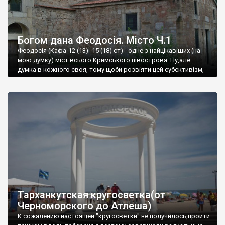
Богом дана Феодосія. Місто Ч.1
Феодосія (Кафа-12 (13) -15 (18) ст) - одне з найцікавіших (на
мою думку) міст всього Кримського півострова .Ну,але
думка в кожного своя, тому щоби розвіяти цей субєктивізм,
запрошую відвідати це
Тарханкутская кругосветка(от
Черноморского до Атлеша)
К сожалению настоящей "кругосветки" не получилось,пройти