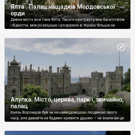
Ялта . Палац нащадків Мордовської
орди
Дивне місто все таки Ялта. Такого контрасту між багатством
і бідністю, між розкішшю і розрухою в Україні більше не
знайдеш.
Алупка. Місто, церква, парк і, звичайно,
палац
Князь Воронцов був чи не найвідомішою людиною свого
часу, але давайте не будемо кривити душею – чи знали ви це
прізвище до відвідин Алупки? Мабуть все таки ні.