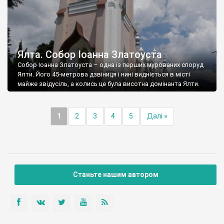
Ялта. Собор Іоанна Златоуста
Собор Іоанна Златоуста – одна із перших мурованих споруд
Ялти. Його 45-метрова дзвіниця і нині видніється в місті
майже звідусіль, а колись це була висотна домінанта Ялти.
1
2
3
4
5
Далі »
Станьте нашим автором