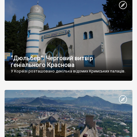
“Дюльбер”. Черговий витвір
геніального Краснова
У Кореїзі розташовано декілька відомих Кримських палаців.