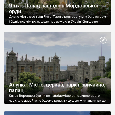
Ялта . Палац нащадків Мордовської
орди
Дивне місто все таки Ялта. Такого контрасту між багатством
і бідністю, між розкішшю і розрухою в Україні більше не
знайдеш.
Алупка. Місто, церква, парк і, звичайно,
палац
Князь Воронцов був чи не найвідомішою людиною свого
часу, але давайте не будемо кривити душею – чи знали ви це
прізвище до відвідин Алупки? Мабуть все таки ні.