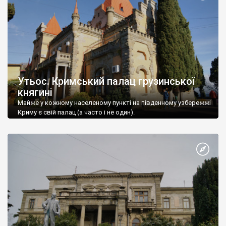
Утьос. Кримський палац грузинської
княгині
Майже у кожному населеному пункті на південному узбережжі
Криму є свій палац (а часто і не один).