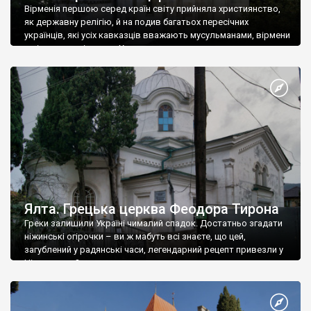
Вірменія першою серед країн світу прийняла християнство,
як державну релігію, й на подив багатьох пересічних
українців, які усіх кавказців вважають мусульманами, вірмени
є відданими вірянами Христа
Ялта. Грецька церква Феодора Тирона
Греки залишили Україні чималий спадок. Достатньо згадати
ніжинські огірочки – ви ж мабуть всі знаєте, що цей,
загублений у радянські часи, легендарний рецепт привезли у
Ніжин греки?