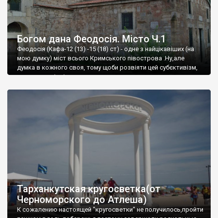
Богом дана Феодосія. Місто Ч.1
Феодосія (Кафа-12 (13) -15 (18) ст) - одне з найцікавіших (на
мою думку) міст всього Кримського півострова .Ну,але
думка в кожного своя, тому щоби розвіяти цей субєктивізм,
запрошую відвідати це
Тарханкутская кругосветка(от
Черноморского до Атлеша)
К сожалению настоящей "кругосветки" не получилось,пройти