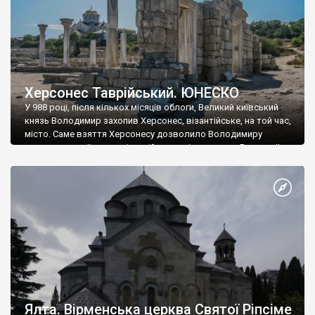
Херсонес Таврійський. ЮНЕСКО
У 988 році, після кількох місяців облоги, Великий київський
князь Володимир захопив Херсонес, візантійське, на той час,
місто. Саме взяття Херсонесу дозволило Володимиру
диктувати свої умови візантійському імператору Василю ІІ, та
одружитися з його дочкою Ганною. Цього ж року, в
Херсонесі Володимир-язичник, став Василем-християнином.
А потім було Хрещення Русі. На честь Херсонесу Таврійського
названо місто […]
Ялта. Вірменська церква Святої Ріпсіме