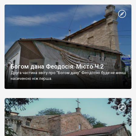
Богом дана Феодосія. Місто Ч.2
Друга частина звіту про "Богом дану" Феодосію буде не менш
насиченою ніж перша.