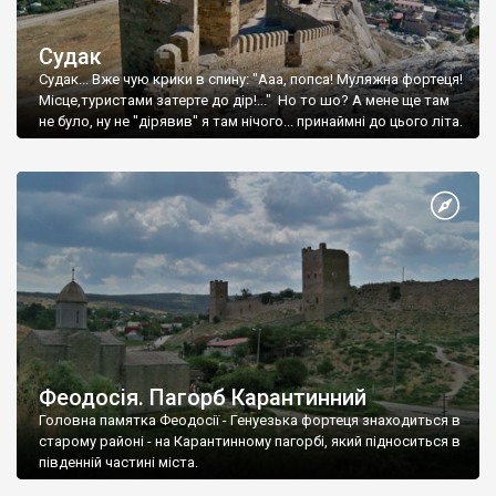
Судак
Судак... Вже чую крики в спину: "Ааа, попса! Муляжна фортеця!
Місце,туристами затерте до дір!..." Но то шо? А мене ще там
не було, ну не "дірявив" я там нічого... принаймні до цього літа.
Феодосія. Пагорб Карантинний
Головна памятка Феодосії - Генуезька фортеця знаходиться в
старому районі - на Карантинному пагорбі, який підноситься в
південній частині міста.