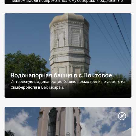
пешком вдоль побережья,поэтому совершали радиальные
вылазки из Оленевки.
Водонапорная башня в с.Почтовое
Интересную водонапорную башню посмотрели по дороге из
Симферополя в Бахчисарай.