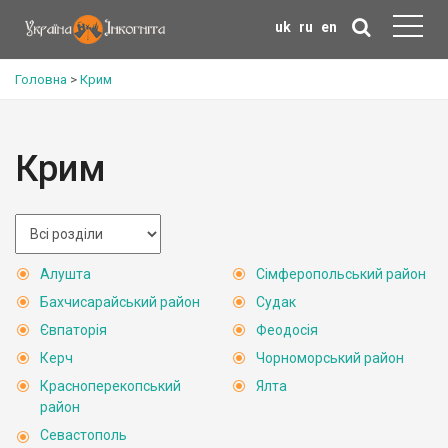
uk
ru
en
Головна
>
Крим
Крим
Алушта
Сімферопольський район
Бахчисарайський район
Судак
Євпаторія
Феодосія
Керч
Чорноморський район
Красноперекопський
Ялта
район
Севастополь