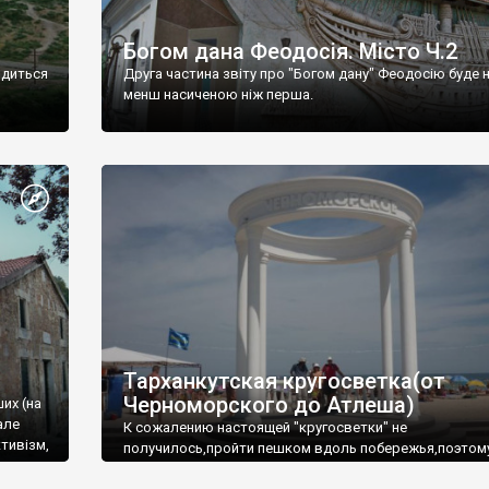
Богом дана Феодосія. Місто Ч.2
одиться
Друга частина звіту про "Богом дану" Феодосію буде 
менш насиченою ніж перша.
Тарханкутская кругосветка(от
Черноморского до Атлеша)
ших (на
але
К сожалению настоящей "кругосветки" не
тивізм,
получилось,пройти пешком вдоль побережья,поэтом
совершали радиальные вылазки из Оленевки.