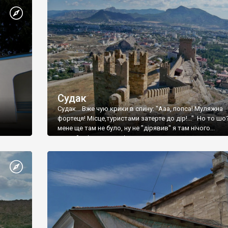
Судак
Судак... Вже чую крики в спину: "Ааа, попса! Муляжна
фортеця! Місце,туристами затерте до дір!..." Но то шо
мене ще там не було, ну не "дірявив" я там нічого...
принаймні до цього літа.