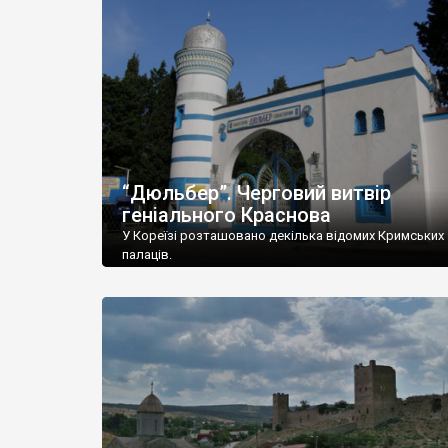
“Дюльбер”. Черговий витвір
геніального Краснова
У Кореїзі розташовано декілька відомих Кримських
палаців.