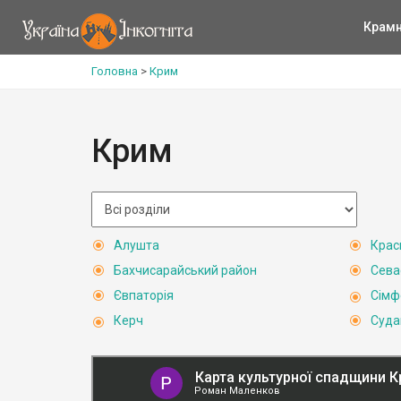
Крам
Головна
>
Крим
Крим
Алушта
Крас
Бахчисарайський район
Сева
Євпаторія
Сімф
Керч
Суда