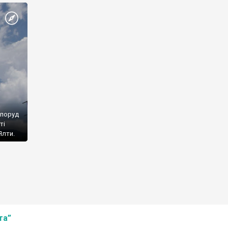
споруд
ті
Ялти.
та”