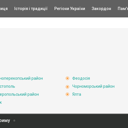
ниця
Історія і традиції
Регіони України
Закордон
Пам'
ноперекопський район
Феодосія
стополь
Чорноморський район
еропольський район
Ялта
к