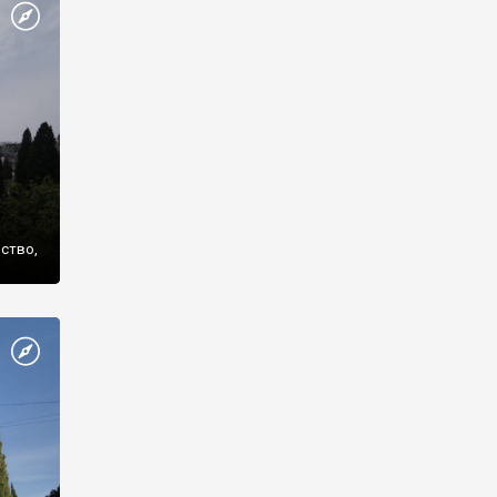
же
нство,