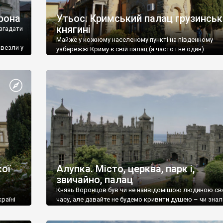
рона
Утьос. Кримський палац грузинськ
княгині
згадати
Майже у кожному населеному пункті на південному
ивезли у
узбережжі Криму є свій палац (а часто і не один).
ої
Алупка. Місто, церква, парк і,
звичайно, палац
Князь Воронцов був чи не найвідомішою людиною св
раїні
часу, але давайте не будемо кривити душею – чи знал
це прізвище до відвідин Алупки? Мабуть все таки ні.