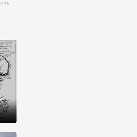
им та
ора і
є
го типу,
ей-
рний
ста:
 райони
від 2
I
і,
рукти,
 котрі