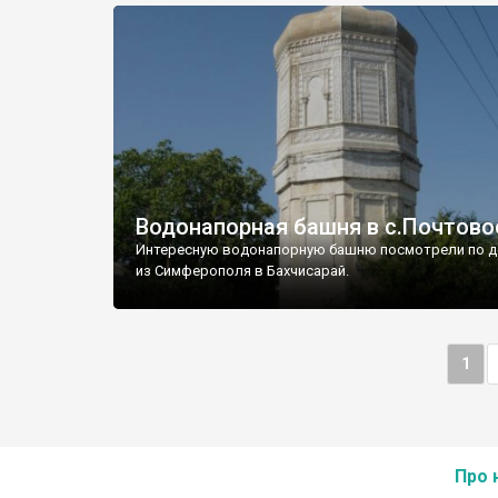
Водонапорная башня в с.Почтово
Интересную водонапорную башню посмотрели по д
из Симферополя в Бахчисарай.
1
Про 