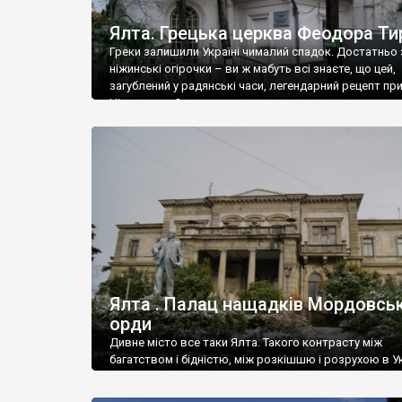
Ялта. Грецька церква Феодора Ти
Греки залишили Україні чималий спадок. Достатньо 
ніжинські огірочки – ви ж мабуть всі знаєте, що цей,
загублений у радянські часи, легендарний рецепт пр
Ніжин греки?
Ялта . Палац нащадків Мордовськ
орди
Дивне місто все таки Ялта. Такого контрасту між
багатством і бідністю, між розкішшю і розрухою в Ук
більше не знайдеш.