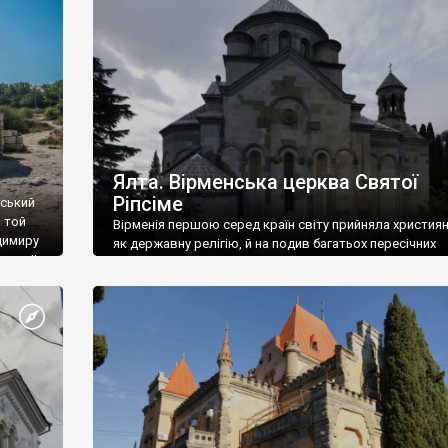
ефактів
називаються «повстяками» (postaki)…” “Вино. Крим
єкту
виробляє відмінне вино і його вдосталь: воно все ду
го».
легке біле і дуже […]
ти та
Ялта. Вірменська церква Святої
Ріпсіме
вський
 той
Вірменія першою серед країн світу прийняла христия
димиру
як державну релігію, й на подив багатьох пересічних
илю ІІ,
українців, які усіх кавказців вважають мусульманами,
 в
вірмени є відданими вірянами Христа