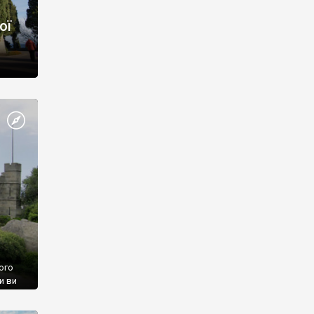
ої
ого
и ви