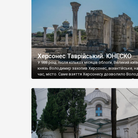
музею «Новгородський музей-заповідник» сотні арт
візантійської доби. Раритети викрадені з фондів об’
культурної спадщини ЮНЕСКО «Херсонеса Таврійсько
Офіційно – на виставку «Золото Візантії», але експер
влада в Україні вважають це лише […]
Херсонес Таврійський. ЮНЕСКО
У 988 році, після кількох місяців облоги, Великий киї
князь Володимир захопив Херсонес, візантійське, на
час, місто. Саме взяття Херсонесу дозволило Воло
диктувати свої умови візантійському імператору Вас
та одружитися з його дочкою Ганною. Цього ж року,
Херсонесі Володимир-язичник, став Василем-
християнином. А потім було Хрещення Русі. На честь
Херсонесу Таврійського названо місто […]