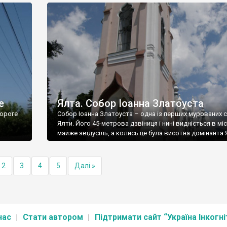
е
Ялта. Собор Іоанна Златоуста
ороге
Собор Іоанна Златоуста – одна із перших мурованих 
Ялти. Його 45-метрова дзвіниця і нині видніється в міс
майже звідусіль, а колись це була висотна домінанта 
2
3
4
5
Далі »
нас
Стати автором
Підтримати сайт “Україна Інкогні