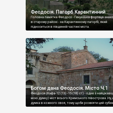
Феодосія. Пагорб Карантинний
Головна памятка Феодосії - Генуезька фортеця знах
в старому районі - на Карантинному пагорбі, який
підноситься в південній частині міста.
Богом дана Феодосія. Місто Ч.1
Феодосія (Кафа-12 (13) -15 (18) ст) - одне з найцікаві
мою думку) міст всього Кримського півострова .Ну,
думка в кожного своя, тому щоби розвіяти цей субєк
запрошую відвідати це