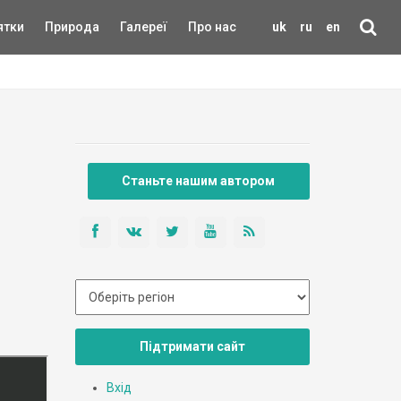
ятки
Природа
Галереї
Про нас
uk
ru
en
Станьте нашим автором
Підтримати сайт
Вхід