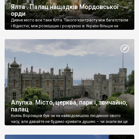
Ялта . Палац нащадків Мордовської
орди
Дивне місто все таки Ялта. Такого контрасту між багатством
і бідністю, між розкішшю і розрухою в Україні більше не
знайдеш.
Алупка. Місто, церква, парк і, звичайно,
палац
Князь Воронцов був чи не найвідомішою людиною свого
часу, але давайте не будемо кривити душею – чи знали ви це
прізвище до відвідин Алупки? Мабуть все таки ні.