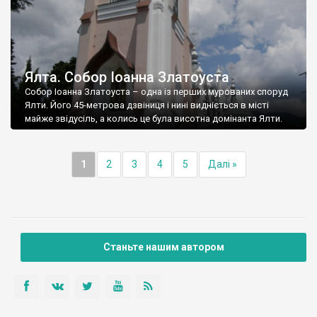
Ялта. Собор Іоанна Златоуста
Собор Іоанна Златоуста – одна із перших мурованих споруд
Ялти. Його 45-метрова дзвіниця і нині видніється в місті
майже звідусіль, а колись це була висотна домінанта Ялти.
1
2
3
4
5
Далі »
Станьте нашим автором