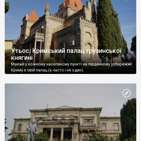
Утьос. Кримський палац грузинської
княгині
Майже у кожному населеному пункті на південному узбережжі
Криму є свій палац (а часто і не один).