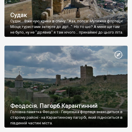
Судак
Судак... Вже чую крики в спину: "Ааа, попса! Муляжна фортеця!
Місце,туристами затерте до дір!..." Но то шо? А мене ще там
не було, ну не "дірявив" я там нічого... принаймні до цього літа.
Феодосія. Пагорб Карантинний
Головна памятка Феодосії - Генуезька фортеця знаходиться в
старому районі - на Карантинному пагорбі, який підноситься в
південній частині міста.