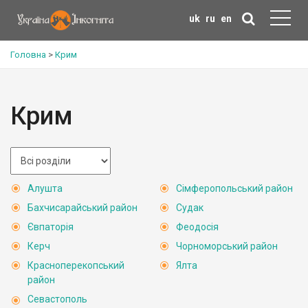
uk
ru
en
Головна
>
Крим
Крим
Алушта
Сімферопольський район
Бахчисарайський район
Судак
Євпаторія
Феодосія
Керч
Чорноморський район
Красноперекопський
Ялта
район
Севастополь