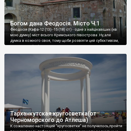
Богом дана Феодосія. Місто Ч.1
Феодосія (Кафа-12 (13) -15 (18) ст) - одне з найцікавіших (на
мою думку) міст всього Кримського півострова .Ну,але
думка в кожного своя, тому щоби розвіяти цей субєктивізм,
запрошую відвідати це
Тарханкутская кругосветка(от
Черноморского до Атлеша)
К сожалению настоящей "кругосветки" не получилось,пройти