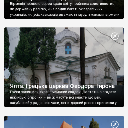
Вірменія першою серед країн світу прийняла християнство,
як державну релігію, й на подив багатьох пересічних
українців, які усіх кавказців вважають мусульманами, вірмени
є відданими вірянами Христа
Ялта. Грецька церква Феодора Тирона
Греки залишили Україні чималий спадок. Достатньо згадати
ніжинські огірочки – ви ж мабуть всі знаєте, що цей,
загублений у радянські часи, легендарний рецепт привезли у
Ніжин греки?