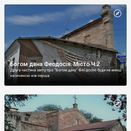
Богом дана Феодосія. Місто Ч.2
Друга частина звіту про "Богом дану" Феодосію буде не менш
насиченою ніж перша.