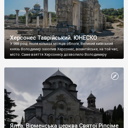
Херсонес Таврійський. ЮНЕСКО
У 988 році, після кількох місяців облоги, Великий київський
князь Володимир захопив Херсонес, візантійське, на той час,
місто. Саме взяття Херсонесу дозволило Володимиру
диктувати свої умови візантійському імператору Василю ІІ, та
одружитися з його дочкою Ганною. Цього ж року, в
Херсонесі Володимир-язичник, став Василем-християнином.
А потім було Хрещення Русі. На честь Херсонесу Таврійського
названо місто […]
Ялта. Вірменська церква Святої Ріпсіме