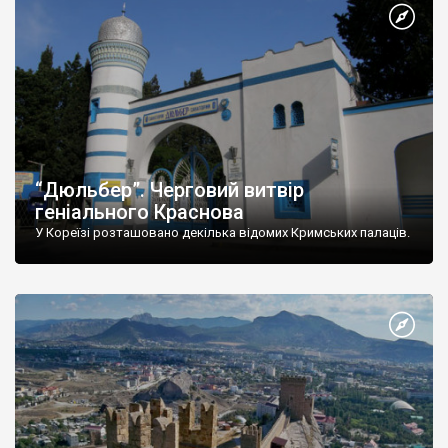
“Дюльбер”. Черговий витвір
геніального Краснова
У Кореїзі розташовано декілька відомих Кримських палаців.