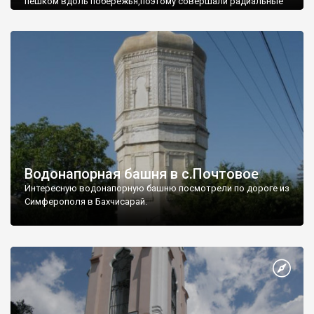
пешком вдоль побережья,поэтому совершали радиальные
вылазки из Оленевки.
Водонапорная башня в с.Почтовое
Интересную водонапорную башню посмотрели по дороге из
Симферополя в Бахчисарай.