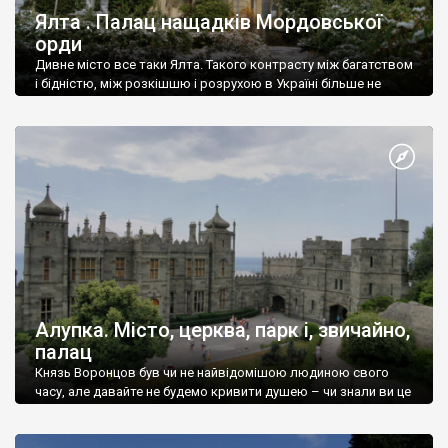
Ялта . Палац нащадків Мордовської
орди
Дивне місто все таки Ялта. Такого контрасту між багатством
і бідністю, між розкішшю і розрухою в Україні більше не
знайдеш.
Алупка. Місто, церква, парк і, звичайно,
палац
Князь Воронцов був чи не найвідомішою людиною свого
часу, але давайте не будемо кривити душею – чи знали ви це
прізвище до відвідин Алупки? Мабуть все таки ні.