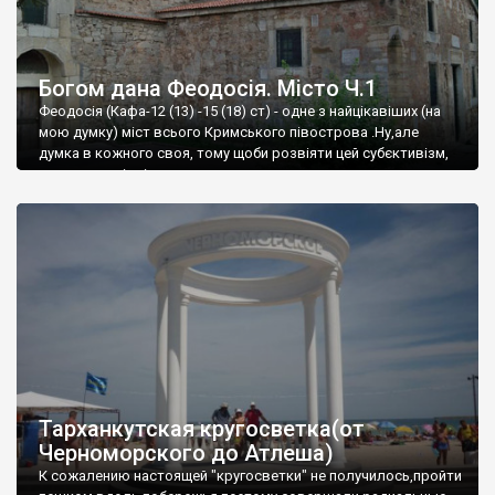
Богом дана Феодосія. Місто Ч.1
Феодосія (Кафа-12 (13) -15 (18) ст) - одне з найцікавіших (на
мою думку) міст всього Кримського півострова .Ну,але
думка в кожного своя, тому щоби розвіяти цей субєктивізм,
запрошую відвідати це
Тарханкутская кругосветка(от
Черноморского до Атлеша)
К сожалению настоящей "кругосветки" не получилось,пройти