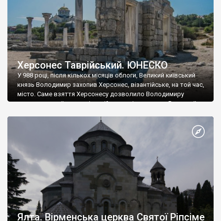
Херсонес Таврійський. ЮНЕСКО
У 988 році, після кількох місяців облоги, Великий київський
князь Володимир захопив Херсонес, візантійське, на той час,
місто. Саме взяття Херсонесу дозволило Володимиру
диктувати свої умови візантійському імператору Василю ІІ, та
одружитися з його дочкою Ганною. Цього ж року, в
Херсонесі Володимир-язичник, став Василем-християнином.
А потім було Хрещення Русі. На честь Херсонесу Таврійського
названо місто […]
Ялта. Вірменська церква Святої Ріпсіме