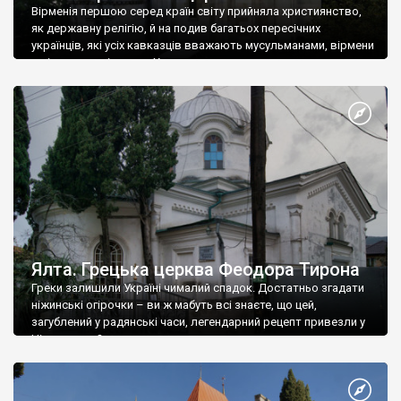
Вірменія першою серед країн світу прийняла християнство,
як державну релігію, й на подив багатьох пересічних
українців, які усіх кавказців вважають мусульманами, вірмени
є відданими вірянами Христа
Ялта. Грецька церква Феодора Тирона
Греки залишили Україні чималий спадок. Достатньо згадати
ніжинські огірочки – ви ж мабуть всі знаєте, що цей,
загублений у радянські часи, легендарний рецепт привезли у
Ніжин греки?