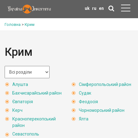
uk
ru
en
Головна
>
Крим
Крим
Алушта
Сімферопольський район
Бахчисарайський район
Судак
Євпаторія
Феодосія
Керч
Чорноморський район
Красноперекопський
Ялта
район
Севастополь