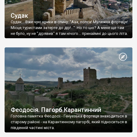
Судак
Судак... Вже чую крики в спину: "Ааа, попса! Муляжна фортеця!
Місце,туристами затерте до дір!..." Но то шо? А мене ще там
не було, ну не "дірявив" я там нічого... принаймні до цього літа.
Феодосія. Пагорб Карантинний
Головна памятка Феодосії - Генуезька фортеця знаходиться в
старому районі - на Карантинному пагорбі, який підноситься в
південній частині міста.