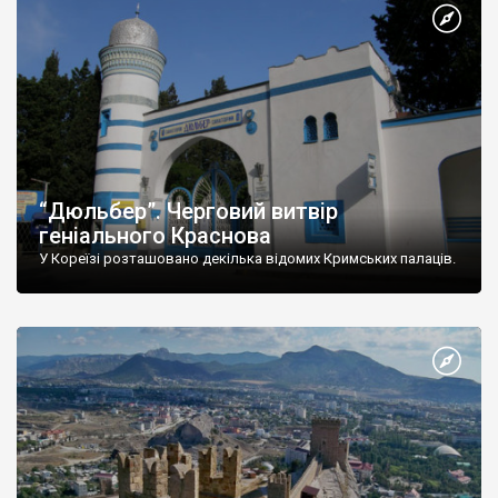
“Дюльбер”. Черговий витвір
геніального Краснова
У Кореїзі розташовано декілька відомих Кримських палаців.