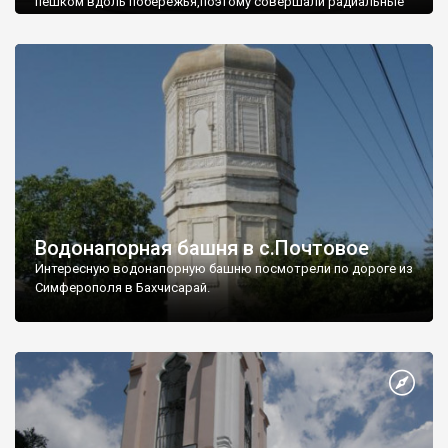
пешком вдоль побережья,поэтому совершали радиальные
вылазки из Оленевки.
Водонапорная башня в с.Почтовое
Интересную водонапорную башню посмотрели по дороге из
Симферополя в Бахчисарай.