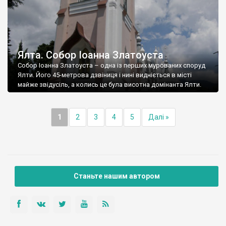
Ялта. Собор Іоанна Златоуста
Собор Іоанна Златоуста – одна із перших мурованих споруд
Ялти. Його 45-метрова дзвіниця і нині видніється в місті
майже звідусіль, а колись це була висотна домінанта Ялти.
1
2
3
4
5
Далі »
Станьте нашим автором