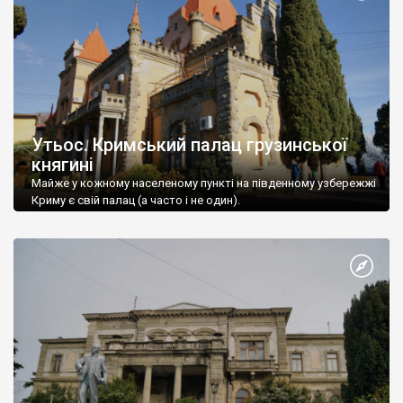
Утьос. Кримський палац грузинської
княгині
Майже у кожному населеному пункті на південному узбережжі
Криму є свій палац (а часто і не один).