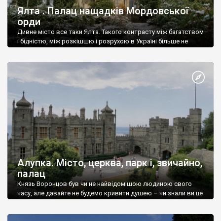
Ялта . Палац нащадків Мордовської
орди
Дивне місто все таки Ялта. Такого контрасту між багатством
і бідністю, між розкішшю і розрухою в Україні більше не
знайдеш.
Алупка. Місто, церква, парк і, звичайно,
палац
Князь Воронцов був чи не найвідомішою людиною свого
часу, але давайте не будемо кривити душею – чи знали ви це
прізвище до відвідин Алупки? Мабуть все таки ні.