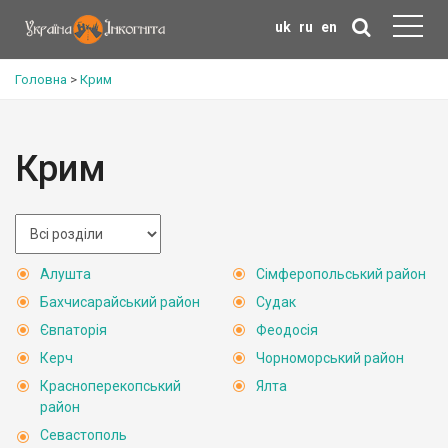
uk
ru
en
Головна
>
Крим
Крим
Алушта
Сімферопольський район
Бахчисарайський район
Судак
Євпаторія
Феодосія
Керч
Чорноморський район
Красноперекопський
Ялта
район
Севастополь