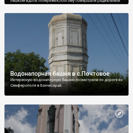
пешком вдоль побережья,поэтому совершали радиальные
вылазки из Оленевки.
Водонапорная башня в с.Почтовое
Интересную водонапорную башню посмотрели по дороге из
Симферополя в Бахчисарай.