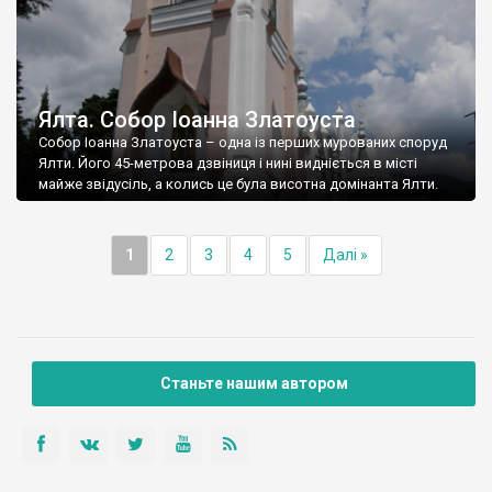
Ялта. Собор Іоанна Златоуста
Собор Іоанна Златоуста – одна із перших мурованих споруд
Ялти. Його 45-метрова дзвіниця і нині видніється в місті
майже звідусіль, а колись це була висотна домінанта Ялти.
1
2
3
4
5
Далі »
Станьте нашим автором