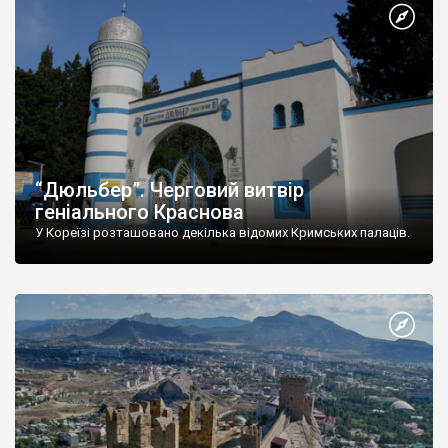
“Дюльбер”. Черговий витвір
геніального Краснова
У Кореїзі розташовано декілька відомих Кримських палаців.