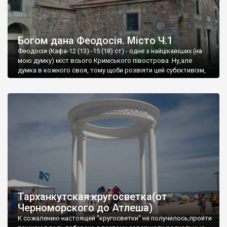
Богом дана Феодосія. Місто Ч.1
Феодосія (Кафа-12 (13) -15 (18) ст) - одне з найцікавіших (на
мою думку) міст всього Кримського півострова .Ну,але
думка в кожного своя, тому щоби розвіяти цей субєктивізм,
запрошую відвідати це
Тарханкутская кругосветка(от
Черноморского до Атлеша)
К сожалению настоящей "кругосветки" не получилось,пройти