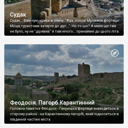
Судак
Судак... Вже чую крики в спину: "Ааа, попса! Муляжна фортеця!
Місце,туристами затерте до дір!..." Но то шо? А мене ще там
не було, ну не "дірявив" я там нічого... принаймні до цього літа.
Феодосія. Пагорб Карантинний
Головна памятка Феодосії - Генуезька фортеця знаходиться в
старому районі - на Карантинному пагорбі, який підноситься в
південній частині міста.