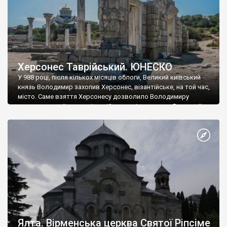
Херсонес Таврійський. ЮНЕСКО
У 988 році, після кількох місяців облоги, Великий київський
князь Володимир захопив Херсонес, візантійське, на той час,
місто. Саме взяття Херсонесу дозволило Володимиру
диктувати свої умови візантійському імператору Василю ІІ, та
одружитися з його дочкою Ганною. Цього ж року, в
Херсонесі Володимир-язичник, став Василем-християнином.
А потім було Хрещення Русі. На честь Херсонесу Таврійського
названо місто […]
Ялта. Вірменська церква Святої Ріпсіме