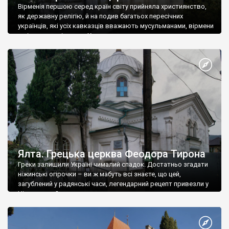
Вірменія першою серед країн світу прийняла християнство,
як державну релігію, й на подив багатьох пересічних
українців, які усіх кавказців вважають мусульманами, вірмени
є відданими вірянами Христа
Ялта. Грецька церква Феодора Тирона
Греки залишили Україні чималий спадок. Достатньо згадати
ніжинські огірочки – ви ж мабуть всі знаєте, що цей,
загублений у радянські часи, легендарний рецепт привезли у
Ніжин греки?