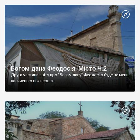
Богом дана Феодосія. Місто Ч.2
Друга частина звіту про "Богом дану" Феодосію буде не менш
насиченою ніж перша.