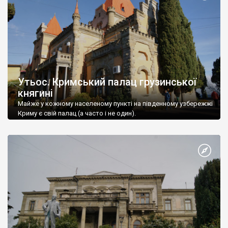
Утьос. Кримський палац грузинської
княгині
Майже у кожному населеному пункті на південному узбережжі
Криму є свій палац (а часто і не один).