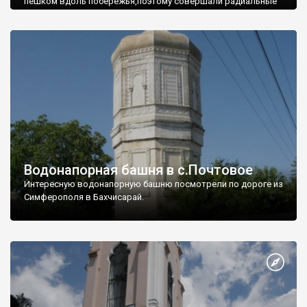
пешком вдоль побережья,поэтому совершали радиальные
вылазки из Оленевки.
Водонапорная башня в с.Почтовое
Интересную водонапорную башню посмотрели по дороге из
Симферополя в Бахчисарай.