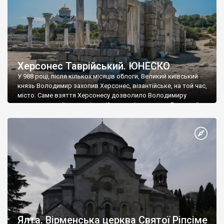
Херсонес Таврійський. ЮНЕСКО
У 988 році, після кількох місяців облоги, Великий київський
князь Володимир захопив Херсонес, візантійське, на той час,
місто. Саме взяття Херсонесу дозволило Володимиру
диктувати свої умови візантійському імператору Василю ІІ, та
одружитися з його дочкою Ганною. Цього ж року, в
Херсонесі Володимир-язичник, став Василем-християнином.
А потім було Хрещення Русі. На честь Херсонесу Таврійського
названо місто […]
Ялта. Вірменська церква Святої Ріпсіме