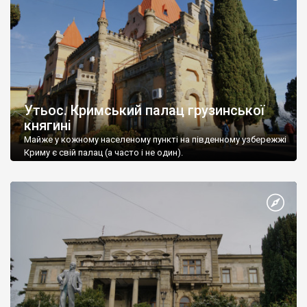
Утьос. Кримський палац грузинської
княгині
Майже у кожному населеному пункті на південному узбережжі
Криму є свій палац (а часто і не один).