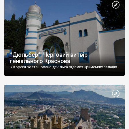
“Дюльбер”. Черговий витвір
геніального Краснова
У Кореїзі розташовано декілька відомих Кримських палаців.