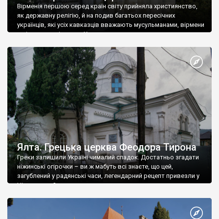
Вірменія першою серед країн світу прийняла християнство,
як державну релігію, й на подив багатьох пересічних
українців, які усіх кавказців вважають мусульманами, вірмени
є відданими вірянами Христа
Ялта. Грецька церква Феодора Тирона
Греки залишили Україні чималий спадок. Достатньо згадати
ніжинські огірочки – ви ж мабуть всі знаєте, що цей,
загублений у радянські часи, легендарний рецепт привезли у
Ніжин греки?