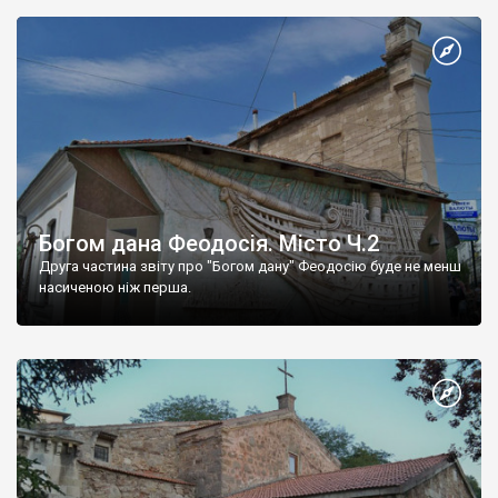
Богом дана Феодосія. Місто Ч.2
Друга частина звіту про "Богом дану" Феодосію буде не менш
насиченою ніж перша.