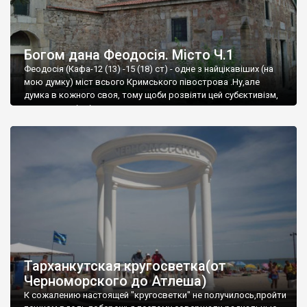
Богом дана Феодосія. Місто Ч.1
Феодосія (Кафа-12 (13) -15 (18) ст) - одне з найцікавіших (на
мою думку) міст всього Кримського півострова .Ну,але
думка в кожного своя, тому щоби розвіяти цей субєктивізм,
запрошую відвідати це
Тарханкутская кругосветка(от
Черноморского до Атлеша)
К сожалению настоящей "кругосветки" не получилось,пройти