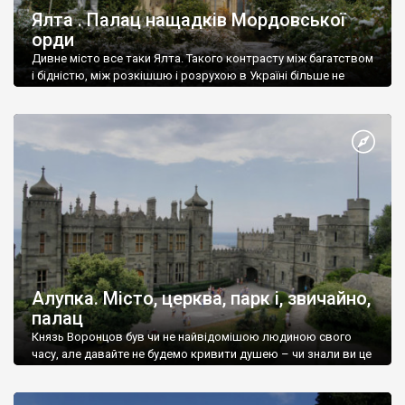
Ялта . Палац нащадків Мордовської
орди
Дивне місто все таки Ялта. Такого контрасту між багатством
і бідністю, між розкішшю і розрухою в Україні більше не
знайдеш.
Алупка. Місто, церква, парк і, звичайно,
палац
Князь Воронцов був чи не найвідомішою людиною свого
часу, але давайте не будемо кривити душею – чи знали ви це
прізвище до відвідин Алупки? Мабуть все таки ні.