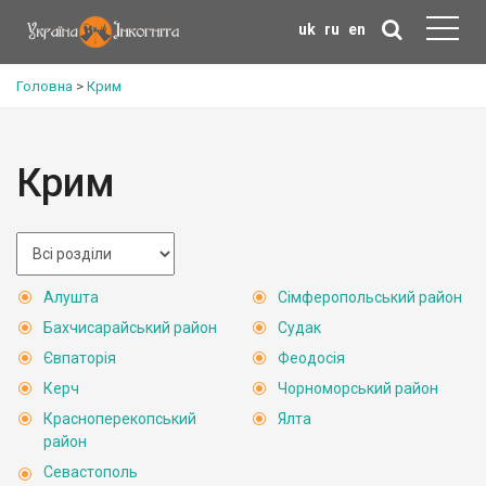
uk
ru
en
Головна
>
Крим
Крим
Алушта
Сімферопольський район
Бахчисарайський район
Судак
Євпаторія
Феодосія
Керч
Чорноморський район
Красноперекопський
Ялта
район
Севастополь