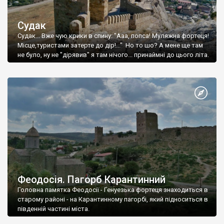
Судак
Судак... Вже чую крики в спину: "Ааа, попса! Муляжна фортеця!
Місце,туристами затерте до дір!..." Но то шо? А мене ще там
не було, ну не "дірявив" я там нічого... принаймні до цього літа.
Феодосія. Пагорб Карантинний
Головна памятка Феодосії - Генуезька фортеця знаходиться в
старому районі - на Карантинному пагорбі, який підноситься в
південній частині міста.