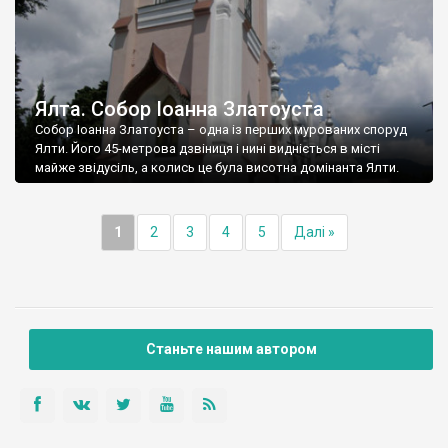
Ялта. Собор Іоанна Златоуста
Собор Іоанна Златоуста – одна із перших мурованих споруд
Ялти. Його 45-метрова дзвіниця і нині видніється в місті
майже звідусіль, а колись це була висотна домінанта Ялти.
1
2
3
4
5
Далі »
Станьте нашим автором