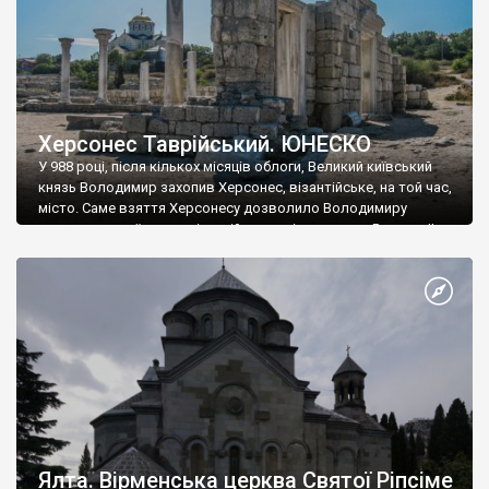
Херсонес Таврійський. ЮНЕСКО
У 988 році, після кількох місяців облоги, Великий київський
князь Володимир захопив Херсонес, візантійське, на той час,
місто. Саме взяття Херсонесу дозволило Володимиру
диктувати свої умови візантійському імператору Василю ІІ, та
одружитися з його дочкою Ганною. Цього ж року, в
Херсонесі Володимир-язичник, став Василем-християнином.
А потім було Хрещення Русі. На честь Херсонесу Таврійського
названо місто […]
Ялта. Вірменська церква Святої Ріпсіме