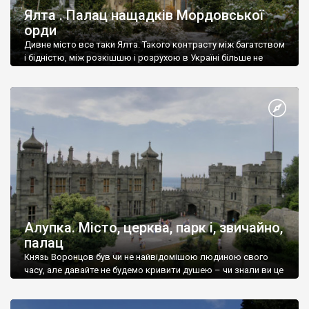
Ялта . Палац нащадків Мордовської
орди
Дивне місто все таки Ялта. Такого контрасту між багатством
і бідністю, між розкішшю і розрухою в Україні більше не
знайдеш.
Алупка. Місто, церква, парк і, звичайно,
палац
Князь Воронцов був чи не найвідомішою людиною свого
часу, але давайте не будемо кривити душею – чи знали ви це
прізвище до відвідин Алупки? Мабуть все таки ні.