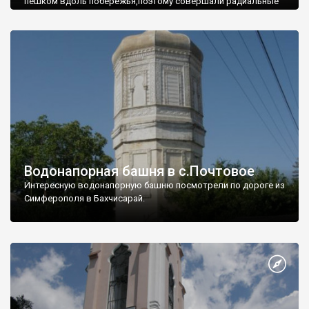
пешком вдоль побережья,поэтому совершали радиальные
вылазки из Оленевки.
Водонапорная башня в с.Почтовое
Интересную водонапорную башню посмотрели по дороге из
Симферополя в Бахчисарай.