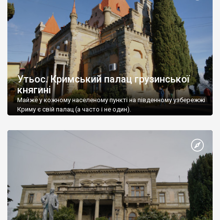
Утьос. Кримський палац грузинської
княгині
Майже у кожному населеному пункті на південному узбережжі
Криму є свій палац (а часто і не один).