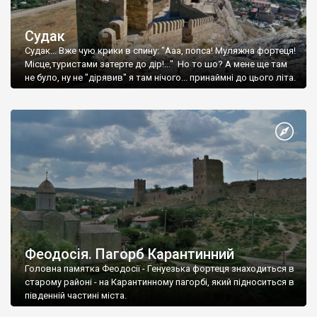
Судак
Судак... Вже чую крики в спину: "Ааа, попса! Муляжна фортеця!
Місце,туристами затерте до дір!..." Но то шо? А мене ще там
не було, ну не "дірявив" я там нічого... принаймні до цього літа.
Феодосія. Пагорб Карантинний
Головна памятка Феодосії - Генуезька фортеця знаходиться в
старому районі - на Карантинному пагорбі, який підноситься в
південній частині міста.