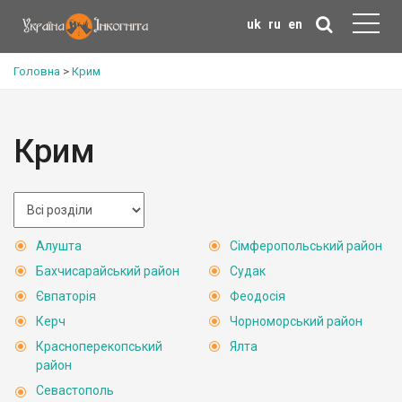
uk
ru
en
Головна
>
Крим
Крим
Алушта
Сімферопольський район
Бахчисарайський район
Судак
Євпаторія
Феодосія
Керч
Чорноморський район
Красноперекопський
Ялта
район
Севастополь