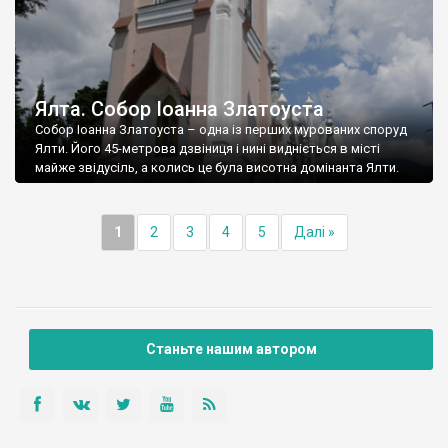
Ялта. Собор Іоанна Златоуста
Собор Іоанна Златоуста – одна із перших мурованих споруд
Ялти. Його 45-метрова дзвіниця і нині видніється в місті
майже звідусіль, а колись це була висотна домінанта Ялти.
1
2
3
4
5
Далі »
Станьте нашим автором