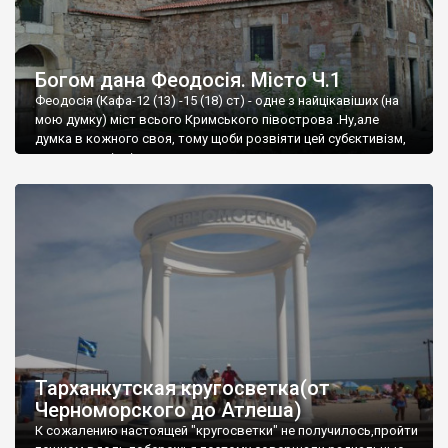
Богом дана Феодосія. Місто Ч.1
Феодосія (Кафа-12 (13) -15 (18) ст) - одне з найцікавіших (на
мою думку) міст всього Кримського півострова .Ну,але
думка в кожного своя, тому щоби розвіяти цей субєктивізм,
запрошую відвідати це
Тарханкутская кругосветка(от
Черноморского до Атлеша)
К сожалению настоящей "кругосветки" не получилось,пройти