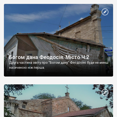
Богом дана Феодосія. Місто Ч.2
Друга частина звіту про "Богом дану" Феодосію буде не менш
насиченою ніж перша.