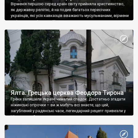
Вірменія першою серед країн світу прийняла християнство,
як державну релігію, й на подив багатьох пересічних
українців, які усіх кавказців вважають мусульманами, вірмени
є відданими вірянами Христа
Ялта. Грецька церква Феодора Тирона
Греки залишили Україні чималий спадок. Достатньо згадати
ніжинські огірочки – ви ж мабуть всі знаєте, що цей,
загублений у радянські часи, легендарний рецепт привезли у
Ніжин греки?