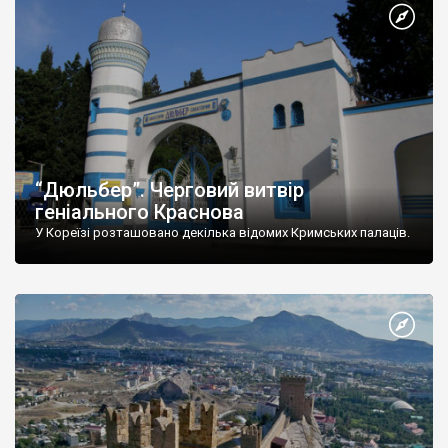
“Дюльбер”. Черговий витвір
геніального Краснова
У Кореїзі розташовано декілька відомих Кримських палаців.