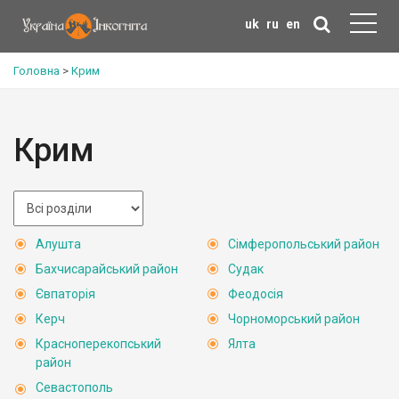
uk
ru
en
Головна
>
Крим
Крим
Алушта
Сімферопольський район
Бахчисарайський район
Судак
Євпаторія
Феодосія
Керч
Чорноморський район
Красноперекопський
Ялта
район
Севастополь