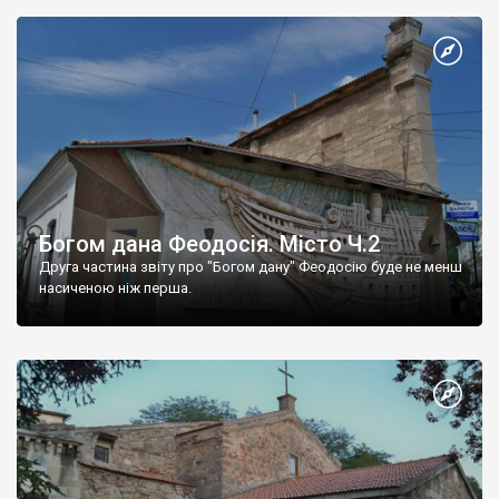
Богом дана Феодосія. Місто Ч.2
Друга частина звіту про "Богом дану" Феодосію буде не менш
насиченою ніж перша.