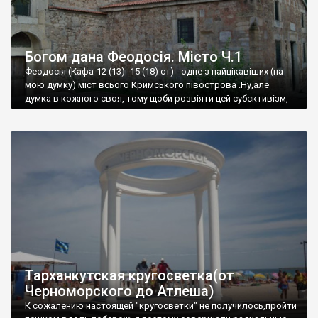
Богом дана Феодосія. Місто Ч.1
Феодосія (Кафа-12 (13) -15 (18) ст) - одне з найцікавіших (на
мою думку) міст всього Кримського півострова .Ну,але
думка в кожного своя, тому щоби розвіяти цей субєктивізм,
запрошую відвідати це
Тарханкутская кругосветка(от
Черноморского до Атлеша)
К сожалению настоящей "кругосветки" не получилось,пройти