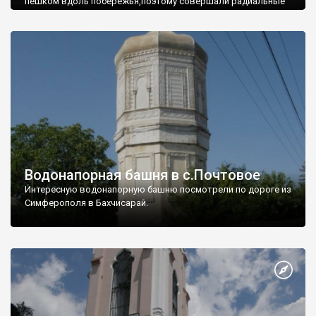
пешком вдоль побережья,поэтому совершали радиальные
вылазки из Оленевки.
Водонапорная башня в с.Почтовое
Интересную водонапорную башню посмотрели по дороге из
Симферополя в Бахчисарай.