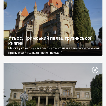
Утьос. Кримський палац грузинської
княгині
Майже у кожному населеному пункті на південному узбережжі
Криму є свій палац (а часто і не один).