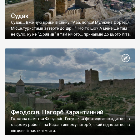
Судак
Судак... Вже чую крики в спину: "Ааа, попса! Муляжна фортеця!
Місце,туристами затерте до дір!..." Но то шо? А мене ще там
не було, ну не "дірявив" я там нічого... принаймні до цього літа.
Феодосія. Пагорб Карантинний
Головна памятка Феодосії - Генуезька фортеця знаходиться в
старому районі - на Карантинному пагорбі, який підноситься в
південній частині міста.