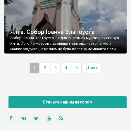
Ялта. Собор Іоанна Златоуста
Собор Іоанна Златоуста – одна із перших мурованих споруд
Ялти. Його 45-метрова дзвіниця і нині видніється в місті
майже звідусіль, а колись це була висотна домінанта Ялти.
1
2
3
4
5
Далі »
Станьте нашим автором