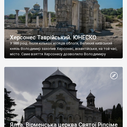
Херсонес Таврійський. ЮНЕСКО
У 988 році, після кількох місяців облоги, Великий київський
князь Володимир захопив Херсонес, візантійське, на той час,
місто. Саме взяття Херсонесу дозволило Володимиру
диктувати свої умови візантійському імператору Василю ІІ, та
одружитися з його дочкою Ганною. Цього ж року, в
Херсонесі Володимир-язичник, став Василем-християнином.
А потім було Хрещення Русі. На честь Херсонесу Таврійського
названо місто […]
Ялта. Вірменська церква Святої Ріпсіме