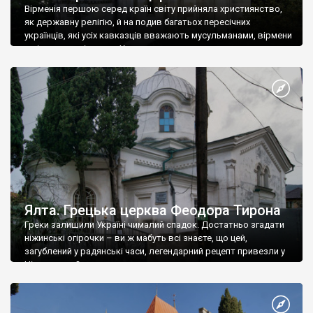
Вірменія першою серед країн світу прийняла християнство,
як державну релігію, й на подив багатьох пересічних
українців, які усіх кавказців вважають мусульманами, вірмени
є відданими вірянами Христа
Ялта. Грецька церква Феодора Тирона
Греки залишили Україні чималий спадок. Достатньо згадати
ніжинські огірочки – ви ж мабуть всі знаєте, що цей,
загублений у радянські часи, легендарний рецепт привезли у
Ніжин греки?