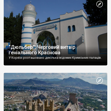
“Дюльбер”. Черговий витвір
геніального Краснова
У Кореїзі розташовано декілька відомих Кримських палаців.