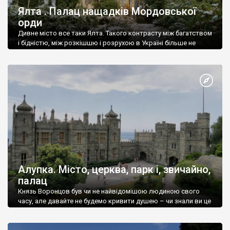
Ялта . Палац нащадків Мордовської
орди
Дивне місто все таки Ялта. Такого контрасту між багатством
і бідністю, між розкішшю і розрухою в Україні більше не
знайдеш.
Алупка. Місто, церква, парк і, звичайно,
палац
Князь Воронцов був чи не найвідомішою людиною свого
часу, але давайте не будемо кривити душею – чи знали ви це
прізвище до відвідин Алупки? Мабуть все таки ні.