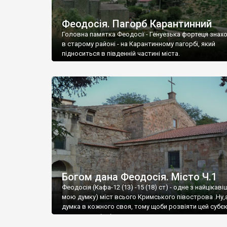
Феодосія. Пагорб Карантинний
Головна памятка Феодосії - Генуезька фортеця знах
в старому районі - на Карантинному пагорбі, який
підноситься в південній частині міста.
Богом дана Феодосія. Місто Ч.1
Феодосія (Кафа-12 (13) -15 (18) ст) - одне з найцікаві
мою думку) міст всього Кримського півострова .Ну,
думка в кожного своя, тому щоби розвіяти цей субєк
запрошую відвідати це