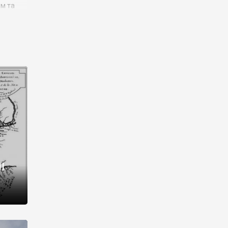
им та
ора і
є
го типу,
ей-
рний
ста:
 райони
від 2
I
і,
рукти,
 котрі