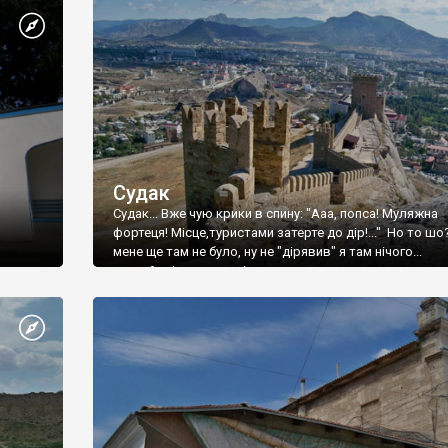
Судак
Судак... Вже чую крики в спину: "Ааа, попса! Муляжна
фортеця! Місце,туристами затерте до дір!..." Но то шо
мене ще там не було, ну не "дірявив" я там нічого...
принаймні до цього літа.