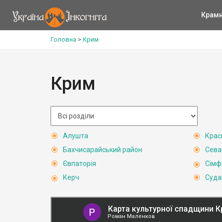
Крам
Головна
>
Крим
Крим
Алушта
Крас
Бахчисарайський район
Сева
Євпаторія
Сімф
Керч
Суда