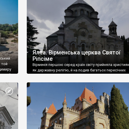
ефактів
називаються «повстяками» (postaki)…” “Вино. Крим
єкту
виробляє відмінне вино і його вдосталь: воно все ду
го».
легке біле і дуже […]
ти та
Ялта. Вірменська церква Святої
Ріпсіме
вський
 той
Вірменія першою серед країн світу прийняла христия
димиру
як державну релігію, й на подив багатьох пересічних
илю ІІ,
українців, які усіх кавказців вважають мусульманами,
 в
вірмени є відданими вірянами Христа