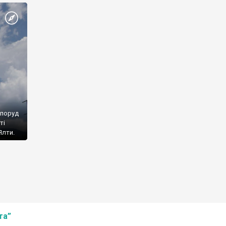
споруд
ті
Ялти.
та”