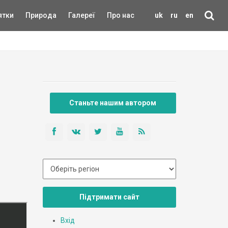
ятки
Природа
Галереї
Про нас
uk
ru
en
Станьте нашим автором
Підтримати сайт
Вхід