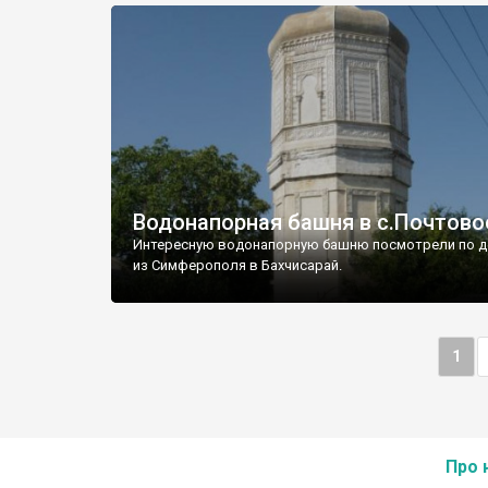
Водонапорная башня в с.Почтово
Интересную водонапорную башню посмотрели по д
из Симферополя в Бахчисарай.
1
Про 