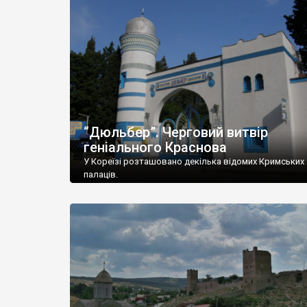
“Дюльбер”. Черговий витвір
геніального Краснова
У Кореїзі розташовано декілька відомих Кримських
палаців.