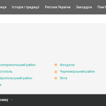
ниця
Історія і традиції
Регіони України
Закордон
Пам'
ноперекопський район
Феодосія
стополь
Чорноморський район
еропольський район
Ялта
к