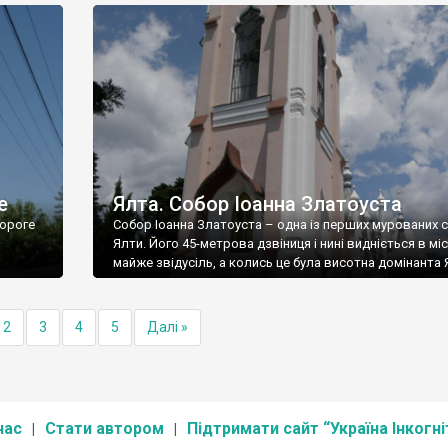
е
Ялта. Собор Іоанна Златоуста
ороге
Собор Іоанна Златоуста – одна із перших мурованих 
Ялти. Його 45-метрова дзвіниця і нині видніється в міс
майже звідусіль, а колись це була висотна домінанта 
2
3
4
5
Далі »
нас
Стати автором
Підтримати сайт “Україна Інкогні