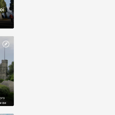
ої
ого
и ви