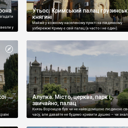
рона
Утьос. Кримський палац грузинськ
княгині
згадати
Майже у кожному населеному пункті на південному
ивезли у
узбережжі Криму є свій палац (а часто і не один).
ої
Алупка. Місто, церква, парк і,
звичайно, палац
Князь Воронцов був чи не найвідомішою людиною св
раїні
часу, але давайте не будемо кривити душею – чи знал
це прізвище до відвідин Алупки? Мабуть все таки ні.