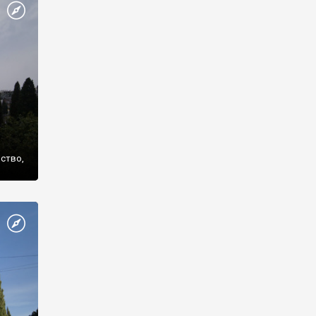
же
нство,