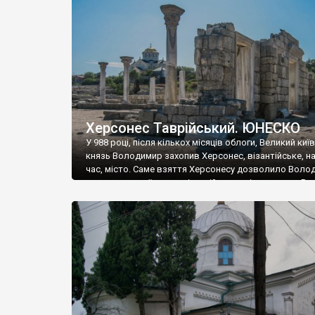
музею «Новгородський музей-заповідник» сотні арт
візантійської доби. Раритети викрадені з фондів об’
культурної спадщини ЮНЕСКО «Херсонеса Таврійсько
Офіційно – на виставку «Золото Візантії», але експер
влада в Україні вважають це лише […]
Херсонес Таврійський. ЮНЕСКО
У 988 році, після кількох місяців облоги, Великий киї
князь Володимир захопив Херсонес, візантійське, на
час, місто. Саме взяття Херсонесу дозволило Воло
диктувати свої умови візантійському імператору Вас
та одружитися з його дочкою Ганною. Цього ж року,
Херсонесі Володимир-язичник, став Василем-
християнином. А потім було Хрещення Русі. На честь
Херсонесу Таврійського названо місто […]