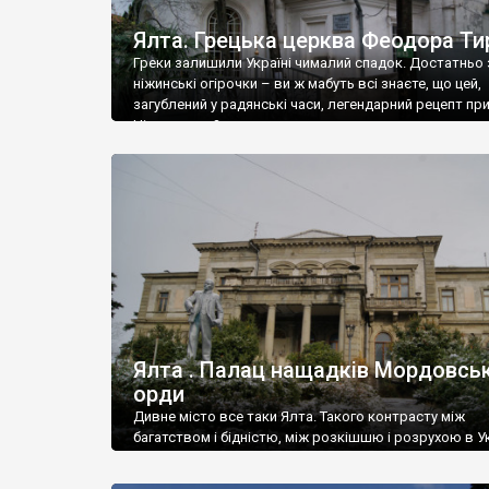
Ялта. Грецька церква Феодора Ти
Греки залишили Україні чималий спадок. Достатньо 
ніжинські огірочки – ви ж мабуть всі знаєте, що цей,
загублений у радянські часи, легендарний рецепт пр
Ніжин греки?
Ялта . Палац нащадків Мордовськ
орди
Дивне місто все таки Ялта. Такого контрасту між
багатством і бідністю, між розкішшю і розрухою в Ук
більше не знайдеш.