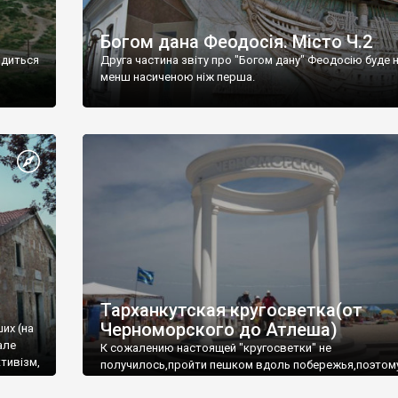
Богом дана Феодосія. Місто Ч.2
одиться
Друга частина звіту про "Богом дану" Феодосію буде 
менш насиченою ніж перша.
Тарханкутская кругосветка(от
Черноморского до Атлеша)
ших (на
але
К сожалению настоящей "кругосветки" не
тивізм,
получилось,пройти пешком вдоль побережья,поэтом
совершали радиальные вылазки из Оленевки.