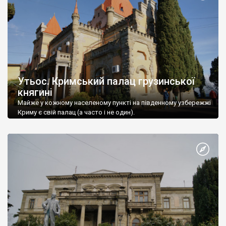
Утьос. Кримський палац грузинської
княгині
Майже у кожному населеному пункті на південному узбережжі
Криму є свій палац (а часто і не один).