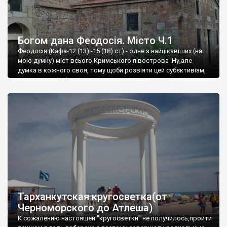
Богом дана Феодосія. Місто Ч.1
Феодосія (Кафа-12 (13) -15 (18) ст) - одне з найцікавіших (на
мою думку) міст всього Кримського півострова .Ну,але
думка в кожного своя, тому щоби розвіяти цей субєктивізм,
запрошую відвідати це
Тарханкутская кругосветка(от
Черноморского до Атлеша)
К сожалению настоящей "кругосветки" не получилось,пройти