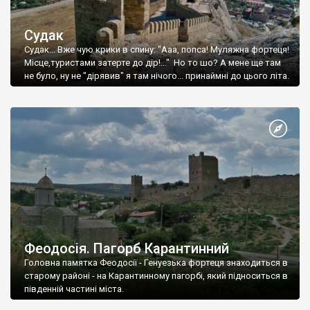
Судак
Судак... Вже чую крики в спину: "Ааа, попса! Муляжна фортеця!
Місце,туристами затерте до дір!..." Но то шо? А мене ще там
не було, ну не "дірявив" я там нічого... принаймні до цього літа.
Феодосія. Пагорб Карантинний
Головна памятка Феодосії - Генуезька фортеця знаходиться в
старому районі - на Карантинному пагорбі, який підноситься в
південній частині міста.