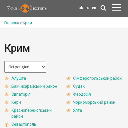
uk
ru
en
Головна
>
Крим
Крим
Алушта
Сімферопольський район
Бахчисарайський район
Судак
Євпаторія
Феодосія
Керч
Чорноморський район
Красноперекопський
Ялта
район
Севастополь