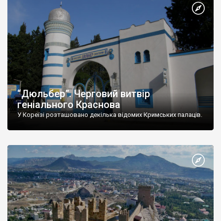
“Дюльбер”. Черговий витвір
геніального Краснова
У Кореїзі розташовано декілька відомих Кримських палаців.