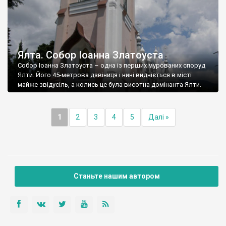
Ялта. Собор Іоанна Златоуста
Собор Іоанна Златоуста – одна із перших мурованих споруд
Ялти. Його 45-метрова дзвіниця і нині видніється в місті
майже звідусіль, а колись це була висотна домінанта Ялти.
1
2
3
4
5
Далі »
Станьте нашим автором