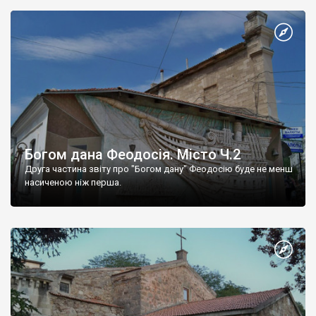
Богом дана Феодосія. Місто Ч.2
Друга частина звіту про "Богом дану" Феодосію буде не менш
насиченою ніж перша.