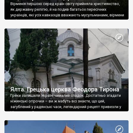
Вірменія першою серед країн світу прийняла християнство,
як державну релігію, й на подив багатьох пересічних
українців, які усіх кавказців вважають мусульманами, вірмени
є відданими вірянами Христа
Ялта. Грецька церква Феодора Тирона
Греки залишили Україні чималий спадок. Достатньо згадати
ніжинські огірочки – ви ж мабуть всі знаєте, що цей,
загублений у радянські часи, легендарний рецепт привезли у
Ніжин греки?