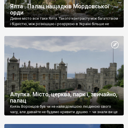
Ялта . Палац нащадків Мордовської
орди
Дивне місто все таки Ялта. Такого контрасту між багатством
і бідністю, між розкішшю і розрухою в Україні більше не
знайдеш.
Алупка. Місто, церква, парк і, звичайно,
палац
Князь Воронцов був чи не найвідомішою людиною свого
часу, але давайте не будемо кривити душею – чи знали ви це
прізвище до відвідин Алупки? Мабуть все таки ні.