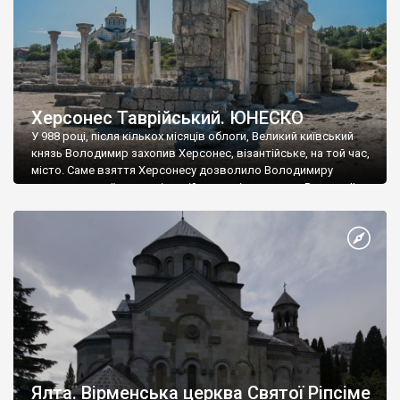
Херсонес Таврійський. ЮНЕСКО
У 988 році, після кількох місяців облоги, Великий київський
князь Володимир захопив Херсонес, візантійське, на той час,
місто. Саме взяття Херсонесу дозволило Володимиру
диктувати свої умови візантійському імператору Василю ІІ, та
одружитися з його дочкою Ганною. Цього ж року, в
Херсонесі Володимир-язичник, став Василем-християнином.
А потім було Хрещення Русі. На честь Херсонесу Таврійського
названо місто […]
Ялта. Вірменська церква Святої Ріпсіме