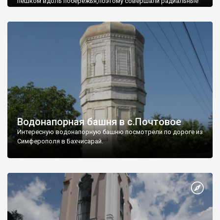
пешком вдоль побережья,поэтому совершали радиальные
вылазки из Оленевки.
Водонапорная башня в с.Почтовое
Интересную водонапорную башню посмотрели по дороге из
Симферополя в Бахчисарай.