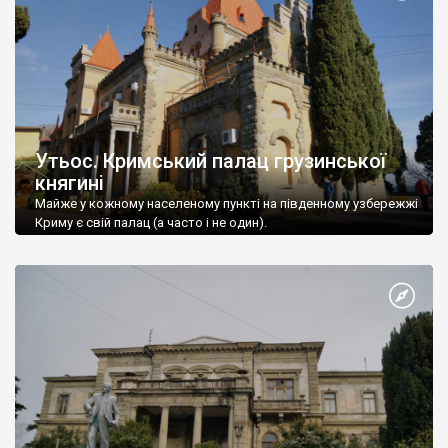
Утьос. Кримський палац грузинської
княгині
Майже у кожному населеному пункті на південному узбережжі
Криму є свій палац (а часто і не один).