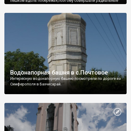
пешком вдоль побережья,поэтому совершали радиальные
вылазки из Оленевки.
Водонапорная башня в с.Почтовое
Интересную водонапорную башню посмотрели по дороге из
Симферополя в Бахчисарай.