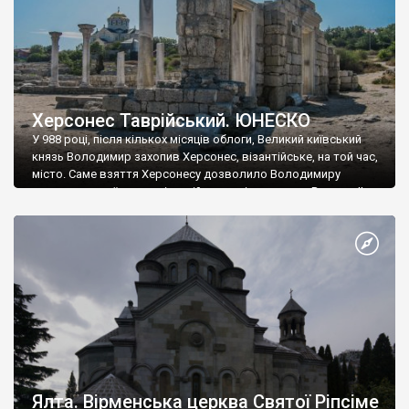
Херсонес Таврійський. ЮНЕСКО
У 988 році, після кількох місяців облоги, Великий київський
князь Володимир захопив Херсонес, візантійське, на той час,
місто. Саме взяття Херсонесу дозволило Володимиру
диктувати свої умови візантійському імператору Василю ІІ, та
одружитися з його дочкою Ганною. Цього ж року, в
Херсонесі Володимир-язичник, став Василем-християнином.
А потім було Хрещення Русі. На честь Херсонесу Таврійського
названо місто […]
Ялта. Вірменська церква Святої Ріпсіме