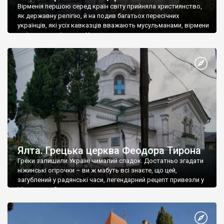
Вірменія першою серед країн світу прийняла християнство,
як державну релігію, й на подив багатьох пересічних
українців, які усіх кавказців вважають мусульманами, вірмени
є відданими вірянами Христа
Ялта. Грецька церква Феодора Тирона
Греки залишили Україні чималий спадок. Достатньо згадати
ніжинські огірочки – ви ж мабуть всі знаєте, що цей,
загублений у радянські часи, легендарний рецепт привезли у
Ніжин греки?