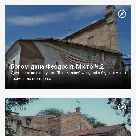
Богом дана Феодосія. Місто Ч.2
Друга частина звіту про "Богом дану" Феодосію буде не менш
насиченою ніж перша.