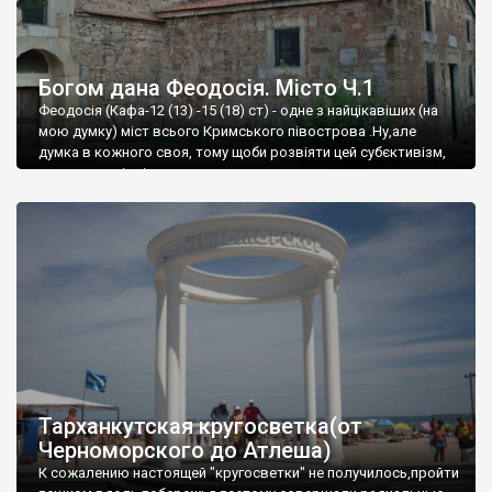
Богом дана Феодосія. Місто Ч.1
Феодосія (Кафа-12 (13) -15 (18) ст) - одне з найцікавіших (на
мою думку) міст всього Кримського півострова .Ну,але
думка в кожного своя, тому щоби розвіяти цей субєктивізм,
запрошую відвідати це
Тарханкутская кругосветка(от
Черноморского до Атлеша)
К сожалению настоящей "кругосветки" не получилось,пройти