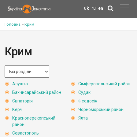
uk
ru
en
Головна
>
Крим
Крим
Алушта
Сімферопольський район
Бахчисарайський район
Судак
Євпаторія
Феодосія
Керч
Чорноморський район
Красноперекопський
Ялта
район
Севастополь