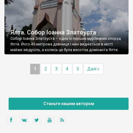
Ялта. Собор Іоанна Златоуста
Собор Іоанна Златоуста – одна із перших мурованих споруд
Ялти. Його 45-метрова дзвіниця і нині видніється в місті
майже звідусіль, а колись це була висотна домінанта Ялти.
1
2
3
4
5
Далі »
Станьте нашим автором