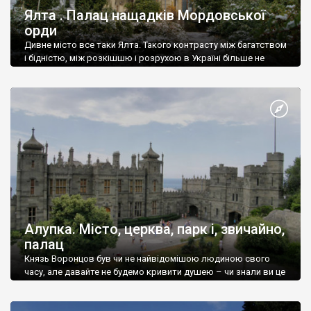
Ялта . Палац нащадків Мордовської
орди
Дивне місто все таки Ялта. Такого контрасту між багатством
і бідністю, між розкішшю і розрухою в Україні більше не
знайдеш.
Алупка. Місто, церква, парк і, звичайно,
палац
Князь Воронцов був чи не найвідомішою людиною свого
часу, але давайте не будемо кривити душею – чи знали ви це
прізвище до відвідин Алупки? Мабуть все таки ні.