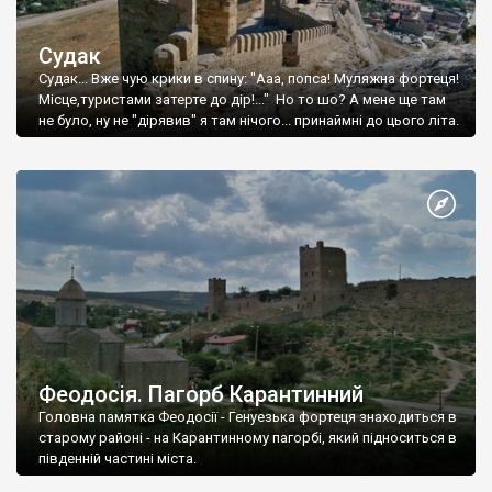
Судак
Судак... Вже чую крики в спину: "Ааа, попса! Муляжна фортеця!
Місце,туристами затерте до дір!..." Но то шо? А мене ще там
не було, ну не "дірявив" я там нічого... принаймні до цього літа.
Феодосія. Пагорб Карантинний
Головна памятка Феодосії - Генуезька фортеця знаходиться в
старому районі - на Карантинному пагорбі, який підноситься в
південній частині міста.