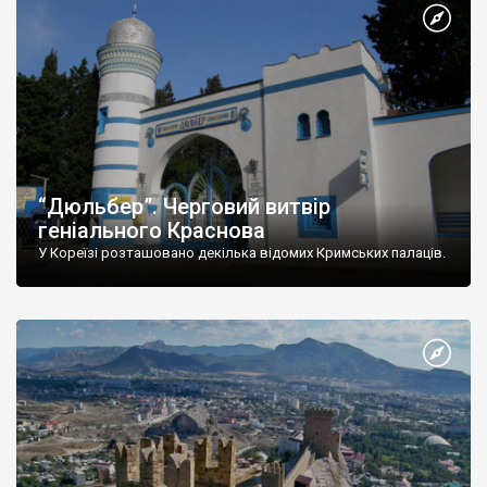
“Дюльбер”. Черговий витвір
геніального Краснова
У Кореїзі розташовано декілька відомих Кримських палаців.