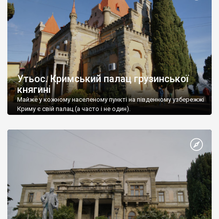
Утьос. Кримський палац грузинської
княгині
Майже у кожному населеному пункті на південному узбережжі
Криму є свій палац (а часто і не один).