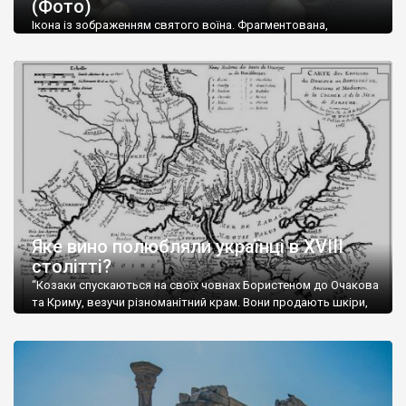
(Фото)
музей-палац, будинок-музей Чєхова А.П. Кримськотатарський
музей мистецтв,
Бахчисарайський державний історико-
Ікона із зображенням святого воїна. Фрагментована,
культурний заповідник
та ін. На Кримському півострові були
втрачена нижня частина. Стеатит. XI-XII ст. Візантія. Ще у
травні російські окупанти вивезли з Криму до державного
розташовані: столиця царських скіфів –
Неаполь Скіфський
,
музею «Новгородський музей-заповідник» сотні артефактів
античні міста: Херсонес,
Пантикапей, Німфей
, Керкінітида,
візантійської доби. Раритети викрадені з фондів об’єкту
Киммерік, візантійські поселення: Горзувити,
Алустон
.
культурної спадщини ЮНЕСКО «Херсонеса Таврійського».
Офіційно – на виставку «Золото Візантії», але експерти та
Кримський півострів відрізняється різноманітністю природних
влада в Україні вважають це лише […]
ландшафтів. Північна його частину займає степ; південні
райони півострова – це покриті лісами Кримські гори. Вздовж
південного узбережжя Кримських гір лежить прибережна
смуга (від 2 до 5 км), де розміщені всесвітньо відомі курорти:
Ялта, Алупка, Симеїз,
Гурзуф
, Місхор, Лівадія, Форос,
Алушта
.
Яке вино полюбляли українці в XVIII
столітті?
“Козаки спускаються на своїх човнах Бористеном до Очакова
та Криму, везучи різноманітний крам. Вони продають шкіри,
тютюн (kasak-tutun), мотузки, коноплі, полотно, вугілля, рибу,
а купують сіль, вина, сушені фрукти, олію, мило, ладан,
кінське спорядження, овечі тулупи, котрі називаються
«повстяками» (postaki)…” “Вино. Крим виробляє відмінне вино
і його вдосталь: воно все дуже легке біле і дуже […]