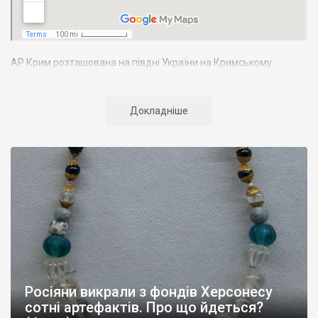
АР Крим розташована на півдні України на Кримському
півострові. Територія Кримського півострова омивається
Чорним та Азовським морями, що належать до басейну
Атлантичного океану. Півострів приблизно однаково
Докладніше
віддалений від екватора і Північного полюсу. Займає площу 27
тис. кв. км. У Криму переважають морські кордони, довжина
берегової лінії складає близько 1000 км. Загальна чисельність
населення регіону складає 2135 тис. чоловік
Адміністративно Автономна Республіка Крим поділяється на
14 районів. У Криму розташовано 16 міст, 56 селищ міського
типу, 957 сільських населених пунктів. Одинадцять міст –
Сімферополь, Алушта,
Армянськ, Джанкой
, Євпаторія,
Керч
,
Красноперекопськ, Саки, Судак, Феодосія,
Ялта
– мають
республіканське підпорядкування.
Росіяни викрали з фондів Херсонесу
Визначні музеї: Кримський республіканський краєзнавчий
сотні артефактів. Про що йдеться?
музей, Сімферопольський художній музей, Лівадійський