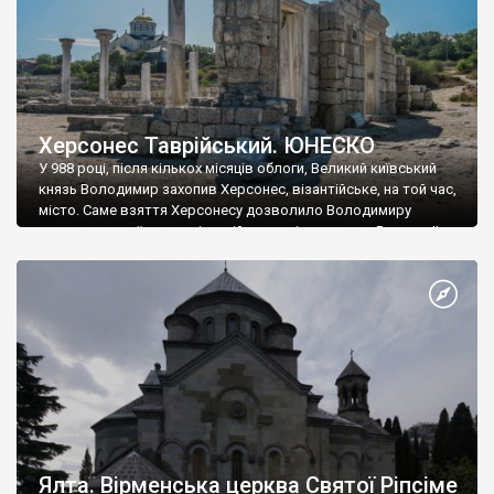
Херсонес Таврійський. ЮНЕСКО
У 988 році, після кількох місяців облоги, Великий київський
князь Володимир захопив Херсонес, візантійське, на той час,
місто. Саме взяття Херсонесу дозволило Володимиру
диктувати свої умови візантійському імператору Василю ІІ, та
одружитися з його дочкою Ганною. Цього ж року, в
Херсонесі Володимир-язичник, став Василем-християнином.
А потім було Хрещення Русі. На честь Херсонесу Таврійського
названо місто […]
Ялта. Вірменська церква Святої Ріпсіме