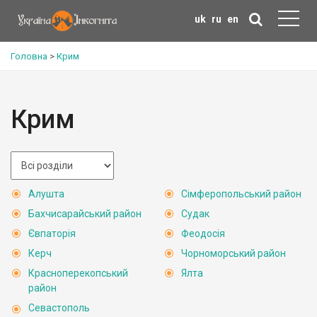
uk
ru
en
Головна
>
Крим
Крим
Алушта
Сімферопольський район
Бахчисарайський район
Судак
Євпаторія
Феодосія
Керч
Чорноморський район
Красноперекопський
Ялта
район
Севастополь