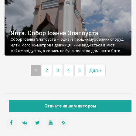
Ялта. Собор Іоанна Златоуста
Собор Іоанна Златоуста – одна із перших мурованих споруд
Ялти. Його 45-метрова дзвіниця і нині видніється в місті
майже звідусіль, а колись це була висотна домінанта Ялти.
1
2
3
4
5
Далі »
Станьте нашим автором