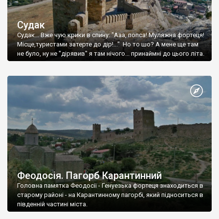
Судак
Судак... Вже чую крики в спину: "Ааа, попса! Муляжна фортеця!
Місце,туристами затерте до дір!..." Но то шо? А мене ще там
не було, ну не "дірявив" я там нічого... принаймні до цього літа.
Феодосія. Пагорб Карантинний
Головна памятка Феодосії - Генуезька фортеця знаходиться в
старому районі - на Карантинному пагорбі, який підноситься в
південній частині міста.