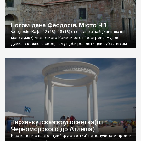
Богом дана Феодосія. Місто Ч.1
Феодосія (Кафа-12 (13) -15 (18) ст) - одне з найцікавіших (на
мою думку) міст всього Кримського півострова .Ну,але
думка в кожного своя, тому щоби розвіяти цей субєктивізм,
запрошую відвідати це
Тарханкутская кругосветка(от
Черноморского до Атлеша)
К сожалению настоящей "кругосветки" не получилось,пройти