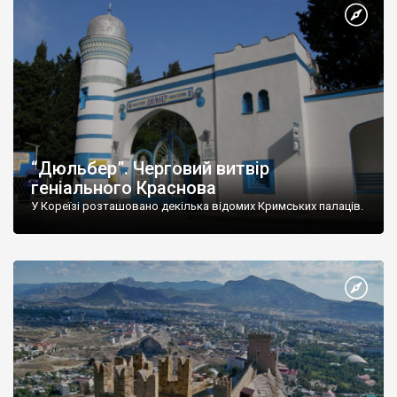
“Дюльбер”. Черговий витвір
геніального Краснова
У Кореїзі розташовано декілька відомих Кримських палаців.