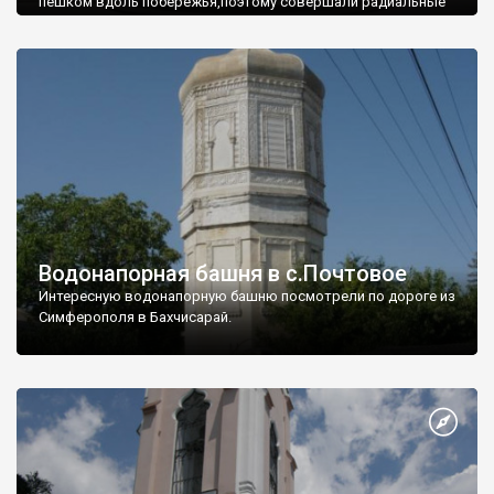
пешком вдоль побережья,поэтому совершали радиальные
вылазки из Оленевки.
Водонапорная башня в с.Почтовое
Интересную водонапорную башню посмотрели по дороге из
Симферополя в Бахчисарай.