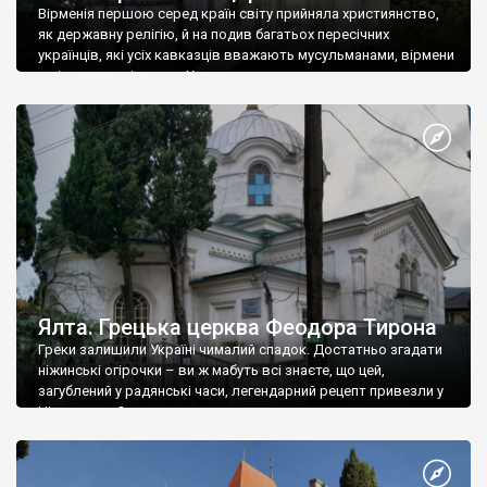
Вірменія першою серед країн світу прийняла християнство,
як державну релігію, й на подив багатьох пересічних
українців, які усіх кавказців вважають мусульманами, вірмени
є відданими вірянами Христа
Ялта. Грецька церква Феодора Тирона
Греки залишили Україні чималий спадок. Достатньо згадати
ніжинські огірочки – ви ж мабуть всі знаєте, що цей,
загублений у радянські часи, легендарний рецепт привезли у
Ніжин греки?