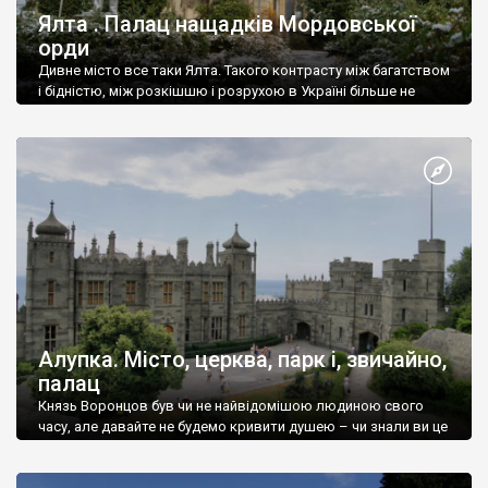
Ялта . Палац нащадків Мордовської
орди
Дивне місто все таки Ялта. Такого контрасту між багатством
і бідністю, між розкішшю і розрухою в Україні більше не
знайдеш.
Алупка. Місто, церква, парк і, звичайно,
палац
Князь Воронцов був чи не найвідомішою людиною свого
часу, але давайте не будемо кривити душею – чи знали ви це
прізвище до відвідин Алупки? Мабуть все таки ні.