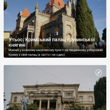
Утьос. Кримський палац грузинської
княгині
Майже у кожному населеному пункті на південному узбережжі
Криму є свій палац (а часто і не один).