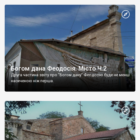
Богом дана Феодосія. Місто Ч.2
Друга частина звіту про "Богом дану" Феодосію буде не менш
насиченою ніж перша.