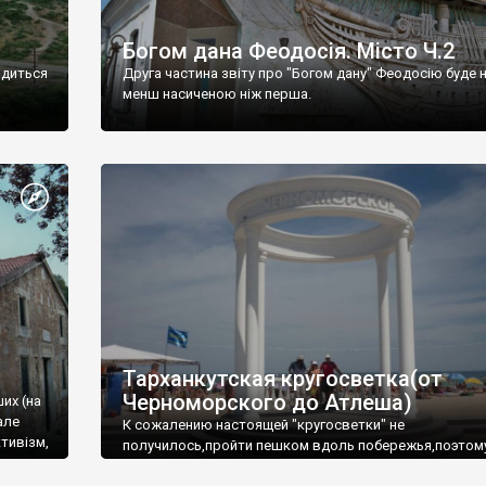
Богом дана Феодосія. Місто Ч.2
одиться
Друга частина звіту про "Богом дану" Феодосію буде 
менш насиченою ніж перша.
Тарханкутская кругосветка(от
Черноморского до Атлеша)
ших (на
але
К сожалению настоящей "кругосветки" не
тивізм,
получилось,пройти пешком вдоль побережья,поэтом
совершали радиальные вылазки из Оленевки.