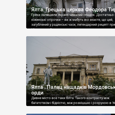
Ялта. Грецька церква Феодора Ти
Греки залишили Україні чималий спадок. Достатньо 
ніжинські огірочки – ви ж мабуть всі знаєте, що цей,
загублений у радянські часи, легендарний рецепт пр
Ніжин греки?
Ялта . Палац нащадків Мордовськ
орди
Дивне місто все таки Ялта. Такого контрасту між
багатством і бідністю, між розкішшю і розрухою в Ук
більше не знайдеш.