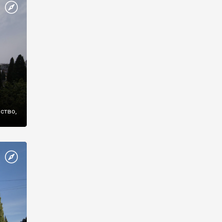
же
нство,