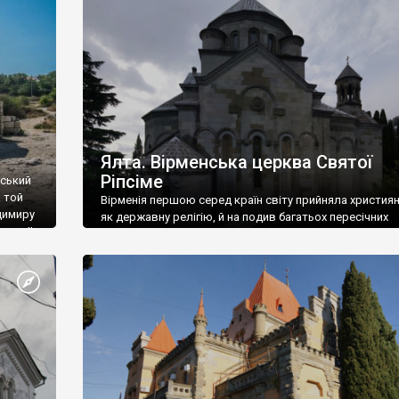
ефактів
називаються «повстяками» (postaki)…” “Вино. Крим
єкту
виробляє відмінне вино і його вдосталь: воно все ду
го».
легке біле і дуже […]
ти та
Ялта. Вірменська церква Святої
Ріпсіме
вський
 той
Вірменія першою серед країн світу прийняла христия
димиру
як державну релігію, й на подив багатьох пересічних
илю ІІ,
українців, які усіх кавказців вважають мусульманами,
 в
вірмени є відданими вірянами Христа