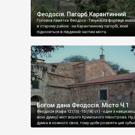
Феодосія. Пагорб Карантинний
Головна памятка Феодосії - Генуезька фортеця знах
в старому районі - на Карантинному пагорбі, який
підноситься в південній частині міста.
Богом дана Феодосія. Місто Ч.1
Феодосія (Кафа-12 (13) -15 (18) ст) - одне з найцікаві
мою думку) міст всього Кримського півострова .Ну,
думка в кожного своя, тому щоби розвіяти цей субєк
запрошую відвідати це