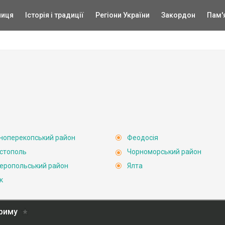
ниця
Історія і традиції
Регіони України
Закордон
Пам'
ноперекопський район
Феодосія
стополь
Чорноморський район
еропольський район
Ялта
к