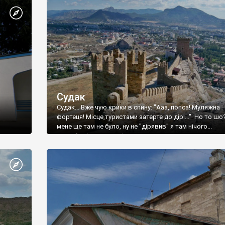
Судак
Судак... Вже чую крики в спину: "Ааа, попса! Муляжна
фортеця! Місце,туристами затерте до дір!..." Но то шо
мене ще там не було, ну не "дірявив" я там нічого...
принаймні до цього літа.