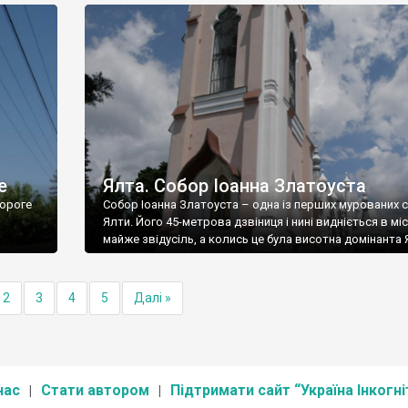
е
Ялта. Собор Іоанна Златоуста
ороге
Собор Іоанна Златоуста – одна із перших мурованих 
Ялти. Його 45-метрова дзвіниця і нині видніється в міс
майже звідусіль, а колись це була висотна домінанта 
2
3
4
5
Далі »
нас
Стати автором
Підтримати сайт “Україна Інкогні