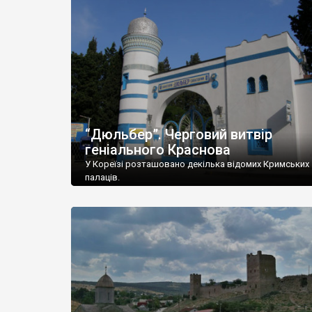
“Дюльбер”. Черговий витвір
геніального Краснова
У Кореїзі розташовано декілька відомих Кримських
палаців.