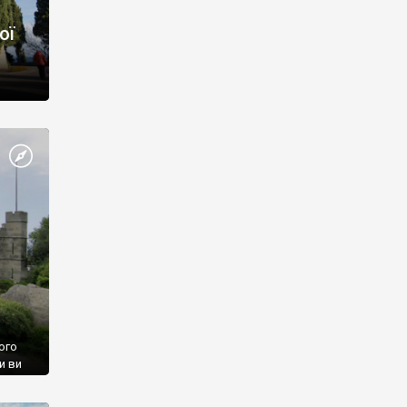
ої
ого
и ви