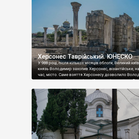
музею «Новгородський музей-заповідник» сотні арт
візантійської доби. Раритети викрадені з фондів об’
культурної спадщини ЮНЕСКО «Херсонеса Таврійсько
Офіційно – на виставку «Золото Візантії», але експер
влада в Україні вважають це лише […]
Херсонес Таврійський. ЮНЕСКО
У 988 році, після кількох місяців облоги, Великий киї
князь Володимир захопив Херсонес, візантійське, на
час, місто. Саме взяття Херсонесу дозволило Воло
диктувати свої умови візантійському імператору Вас
та одружитися з його дочкою Ганною. Цього ж року,
Херсонесі Володимир-язичник, став Василем-
християнином. А потім було Хрещення Русі. На честь
Херсонесу Таврійського названо місто […]