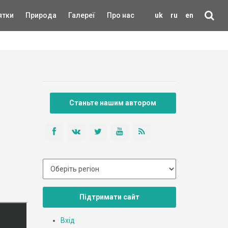
ятки
Природа
Галереї
Про нас
uk
ru
en
Станьте нашим автором
Підтримати сайт
Вхід