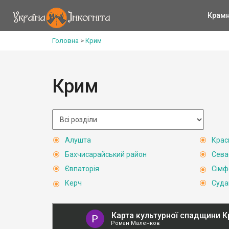
Крам
Головна
>
Крим
Крим
Алушта
Крас
Бахчисарайський район
Сева
Євпаторія
Сімф
Керч
Суда