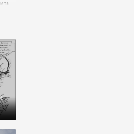
им та
ора і
є
го типу,
ей-
рний
ста:
 райони
від 2
I
і,
рукти,
 котрі