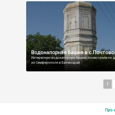
Водонапорная башня в с.Почтово
Интересную водонапорную башню посмотрели по д
из Симферополя в Бахчисарай.
1
Про 