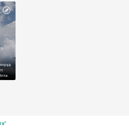
споруд
ті
Ялти.
та”