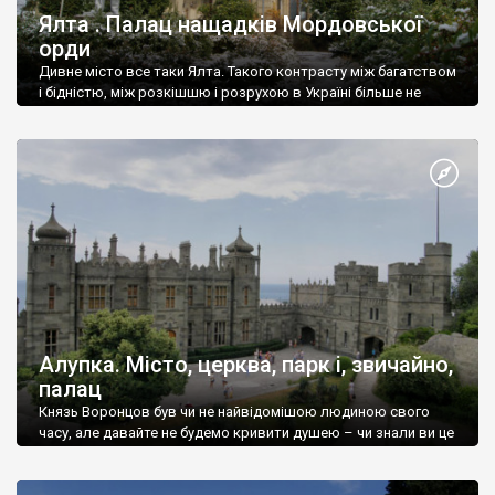
Ялта . Палац нащадків Мордовської
орди
Дивне місто все таки Ялта. Такого контрасту між багатством
і бідністю, між розкішшю і розрухою в Україні більше не
знайдеш.
Алупка. Місто, церква, парк і, звичайно,
палац
Князь Воронцов був чи не найвідомішою людиною свого
часу, але давайте не будемо кривити душею – чи знали ви це
прізвище до відвідин Алупки? Мабуть все таки ні.