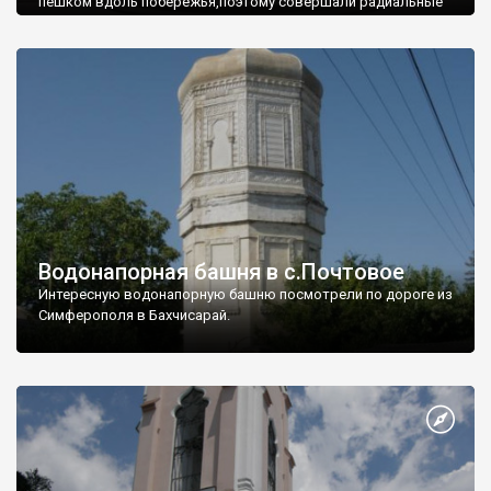
пешком вдоль побережья,поэтому совершали радиальные
вылазки из Оленевки.
Водонапорная башня в с.Почтовое
Интересную водонапорную башню посмотрели по дороге из
Симферополя в Бахчисарай.