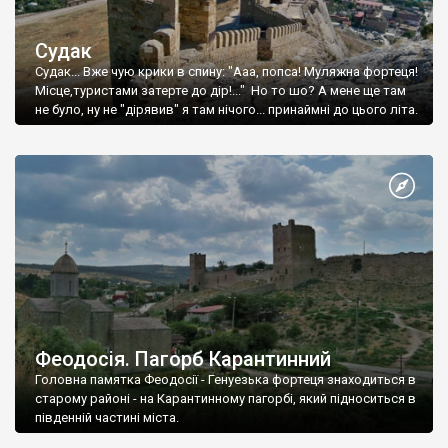
Судак
Судак... Вже чую крики в спину: "Ааа, попса! Муляжна фортеця!
Місце,туристами затерте до дір!..." Но то шо? А мене ще там
не було, ну не "дірявив" я там нічого... принаймні до цього літа.
Феодосія. Пагорб Карантинний
Головна памятка Феодосії - Генуезька фортеця знаходиться в
старому районі - на Карантинному пагорбі, який підноситься в
південній частині міста.