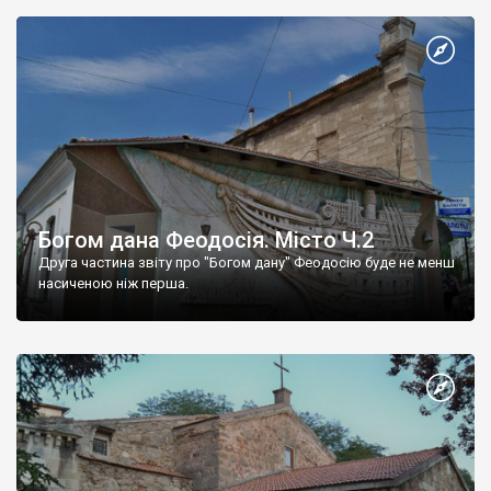
Богом дана Феодосія. Місто Ч.2
Друга частина звіту про "Богом дану" Феодосію буде не менш
насиченою ніж перша.