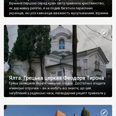
Вірменія першою серед країн світу прийняла християнство,
як державну релігію, й на подив багатьох пересічних
українців, які усіх кавказців вважають мусульманами, вірмени
є відданими вірянами Христа
Ялта. Грецька церква Феодора Тирона
Греки залишили Україні чималий спадок. Достатньо згадати
ніжинські огірочки – ви ж мабуть всі знаєте, що цей,
загублений у радянські часи, легендарний рецепт привезли у
Ніжин греки?