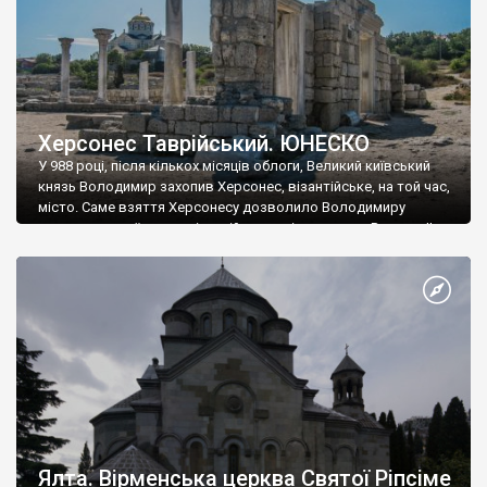
Херсонес Таврійський. ЮНЕСКО
У 988 році, після кількох місяців облоги, Великий київський
князь Володимир захопив Херсонес, візантійське, на той час,
місто. Саме взяття Херсонесу дозволило Володимиру
диктувати свої умови візантійському імператору Василю ІІ, та
одружитися з його дочкою Ганною. Цього ж року, в
Херсонесі Володимир-язичник, став Василем-християнином.
А потім було Хрещення Русі. На честь Херсонесу Таврійського
названо місто […]
Ялта. Вірменська церква Святої Ріпсіме