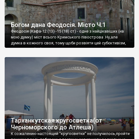
Богом дана Феодосія. Місто Ч.1
Феодосія (Кафа-12 (13) -15 (18) ст) - одне з найцікавіших (на
мою думку) міст всього Кримського півострова .Ну,але
думка в кожного своя, тому щоби розвіяти цей субєктивізм,
запрошую відвідати це
Тарханкутская кругосветка(от
Черноморского до Атлеша)
К сожалению настоящей "кругосветки" не получилось,пройти