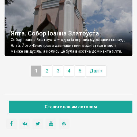
Ялта. Собор Іоанна Златоуста
Собор Іоанна Златоуста – одна із перших мурованих споруд
Ялти. Його 45-метрова дзвіниця і нині видніється в місті
майже звідусіль, а колись це була висотна домінанта Ялти.
1
2
3
4
5
Далі »
Станьте нашим автором