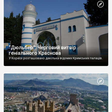
“Дюльбер”. Черговий витвір
геніального Краснова
У Кореїзі розташовано декілька відомих Кримських палаців.