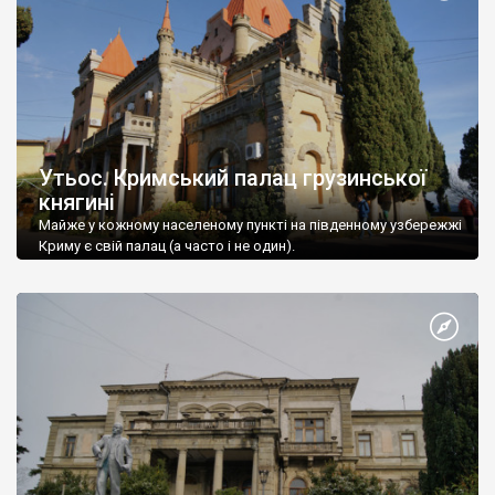
Утьос. Кримський палац грузинської
княгині
Майже у кожному населеному пункті на південному узбережжі
Криму є свій палац (а часто і не один).