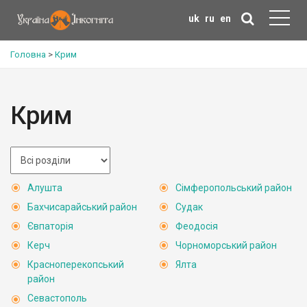
uk
ru
en
Головна
>
Крим
Крим
Алушта
Сімферопольський район
Бахчисарайський район
Судак
Євпаторія
Феодосія
Керч
Чорноморський район
Красноперекопський
Ялта
район
Севастополь