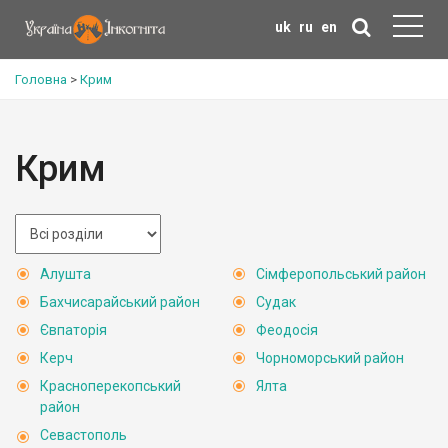
uk
ru
en
Головна
>
Крим
Крим
Алушта
Сімферопольський район
Бахчисарайський район
Судак
Євпаторія
Феодосія
Керч
Чорноморський район
Красноперекопський
Ялта
район
Севастополь