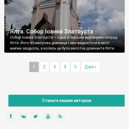
Ялта. Собор Іоанна Златоуста
Собор Іоанна Златоуста – одна із перших мурованих споруд
Ялти. Його 45-метрова дзвіниця і нині видніється в місті
майже звідусіль, а колись це була висотна домінанта Ялти.
1
2
3
4
5
Далі »
Станьте нашим автором