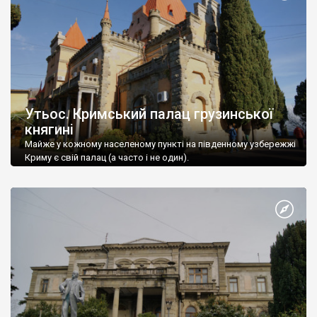
Утьос. Кримський палац грузинської
княгині
Майже у кожному населеному пункті на південному узбережжі
Криму є свій палац (а часто і не один).