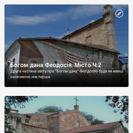
Богом дана Феодосія. Місто Ч.2
Друга частина звіту про "Богом дану" Феодосію буде не менш
насиченою ніж перша.