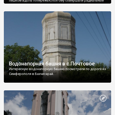
пешком вдоль побережья,поэтому совершали радиальные
вылазки из Оленевки.
Водонапорная башня в с.Почтовое
Интересную водонапорную башню посмотрели по дороге из
Симферополя в Бахчисарай.