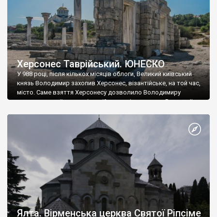
Херсонес Таврійський. ЮНЕСКО
У 988 році, після кількох місяців облоги, Великий київський
князь Володимир захопив Херсонес, візантійське, на той час,
місто. Саме взяття Херсонесу дозволило Володимиру
диктувати свої умови візантійському імператору Василю ІІ, та
одружитися з його дочкою Ганною. Цього ж року, в
Херсонесі Володимир-язичник, став Василем-християнином.
А потім було Хрещення Русі. На честь Херсонесу Таврійського
названо місто […]
Ялта. Вірменська церква Святої Ріпсіме