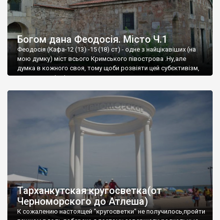
Богом дана Феодосія. Місто Ч.1
Феодосія (Кафа-12 (13) -15 (18) ст) - одне з найцікавіших (на
мою думку) міст всього Кримського півострова .Ну,але
думка в кожного своя, тому щоби розвіяти цей субєктивізм,
запрошую відвідати це
Тарханкутская кругосветка(от
Черноморского до Атлеша)
К сожалению настоящей "кругосветки" не получилось,пройти