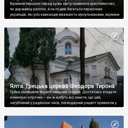
Вірменія першою серед країн світу прийняла християнство,
як державну релігію, й на подив багатьох пересічних
українців, які усіх кавказців вважають мусульманами, вірмени
є відданими вірянами Христа
Ялта. Грецька церква Феодора Тирона
Греки залишили Україні чималий спадок. Достатньо згадати
ніжинські огірочки – ви ж мабуть всі знаєте, що цей,
загублений у радянські часи, легендарний рецепт привезли у
Ніжин греки?