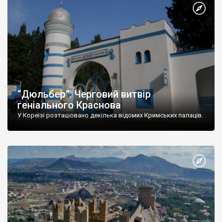
“Дюльбер”. Черговий витвір
геніального Краснова
У Кореїзі розташовано декілька відомих Кримських палаців.