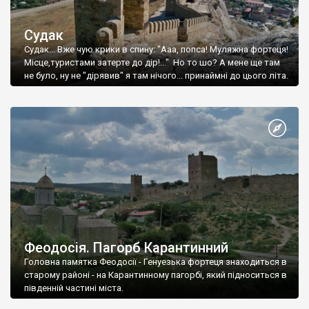
Судак
Судак... Вже чую крики в спину: "Ааа, попса! Муляжна фортеця!
Місце,туристами затерте до дір!..." Но то шо? А мене ще там
не було, ну не "дірявив" я там нічого... принаймні до цього літа.
Феодосія. Пагорб Карантинний
Головна памятка Феодосії - Генуезька фортеця знаходиться в
старому районі - на Карантинному пагорбі, який підноситься в
південній частині міста.