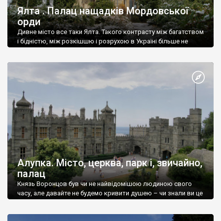
Ялта . Палац нащадків Мордовської
орди
Дивне місто все таки Ялта. Такого контрасту між багатством
і бідністю, між розкішшю і розрухою в Україні більше не
знайдеш.
Алупка. Місто, церква, парк і, звичайно,
палац
Князь Воронцов був чи не найвідомішою людиною свого
часу, але давайте не будемо кривити душею – чи знали ви це
прізвище до відвідин Алупки? Мабуть все таки ні.