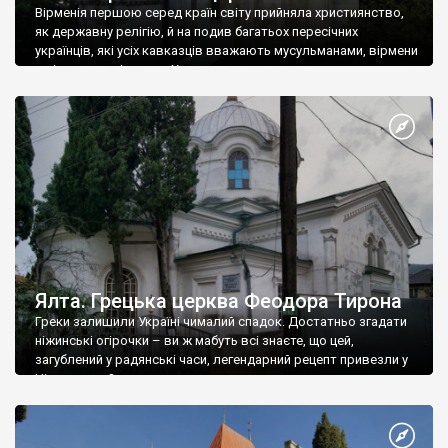
Вірменія першою серед країн світу прийняла християнство,
як державну релігію, й на подив багатьох пересічних
українців, які усіх кавказців вважають мусульманами, вірмени
є відданими вірянами Христа
Ялта. Грецька церква Феодора Тирона
Греки залишили Україні чималий спадок. Достатньо згадати
ніжинські огірочки – ви ж мабуть всі знаєте, що цей,
загублений у радянські часи, легендарний рецепт привезли у
Ніжин греки?