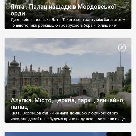
Ялта . Палац нащадків Мордовської
орди
Дивне місто все таки Ялта. Такого контрасту між багатством
і бідністю, між розкішшю і розрухою в Україні більше не
знайдеш.
Алупка. Місто, церква, парк і, звичайно,
палац
Князь Воронцов був чи не найвідомішою людиною свого
часу, але давайте не будемо кривити душею – чи знали ви це
прізвище до відвідин Алупки? Мабуть все таки ні.