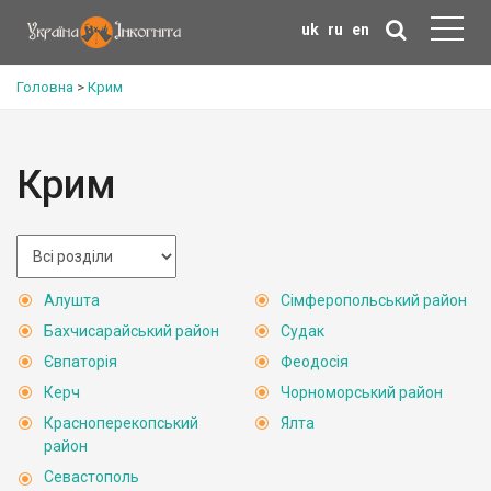
uk
ru
en
Головна
>
Крим
Крим
Алушта
Сімферопольський район
Бахчисарайський район
Судак
Євпаторія
Феодосія
Керч
Чорноморський район
Красноперекопський
Ялта
район
Севастополь