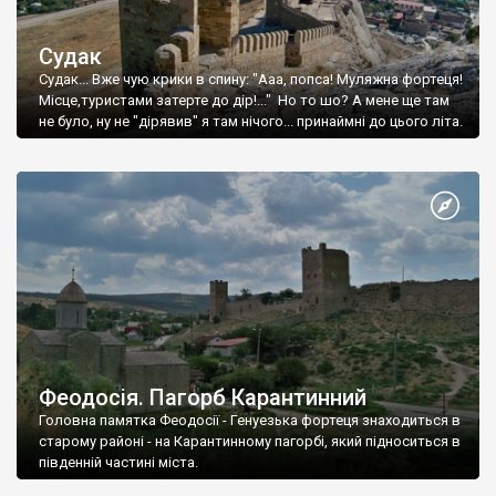
Судак
Судак... Вже чую крики в спину: "Ааа, попса! Муляжна фортеця!
Місце,туристами затерте до дір!..." Но то шо? А мене ще там
не було, ну не "дірявив" я там нічого... принаймні до цього літа.
Феодосія. Пагорб Карантинний
Головна памятка Феодосії - Генуезька фортеця знаходиться в
старому районі - на Карантинному пагорбі, який підноситься в
південній частині міста.