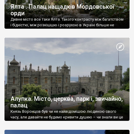
Ялта . Палац нащадків Мордовської
орди
Дивне місто все таки Ялта. Такого контрасту між багатством
і бідністю, між розкішшю і розрухою в Україні більше не
знайдеш.
Алупка. Місто, церква, парк і, звичайно,
палац
Князь Воронцов був чи не найвідомішою людиною свого
часу, але давайте не будемо кривити душею – чи знали ви це
прізвище до відвідин Алупки? Мабуть все таки ні.