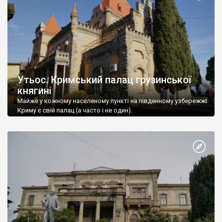
Утьос. Кримський палац грузинської
княгині
Майже у кожному населеному пункті на південному узбережжі
Криму є свій палац (а часто і не один).