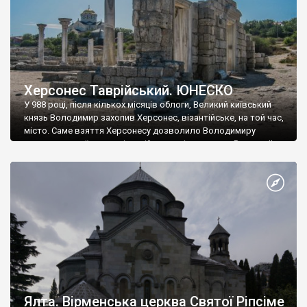
Херсонес Таврійський. ЮНЕСКО
У 988 році, після кількох місяців облоги, Великий київський
князь Володимир захопив Херсонес, візантійське, на той час,
місто. Саме взяття Херсонесу дозволило Володимиру
диктувати свої умови візантійському імператору Василю ІІ, та
одружитися з його дочкою Ганною. Цього ж року, в
Херсонесі Володимир-язичник, став Василем-християнином.
А потім було Хрещення Русі. На честь Херсонесу Таврійського
названо місто […]
Ялта. Вірменська церква Святої Ріпсіме