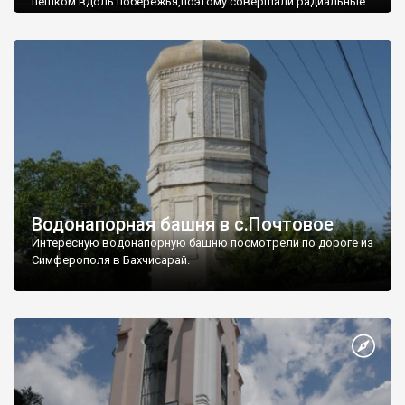
пешком вдоль побережья,поэтому совершали радиальные
вылазки из Оленевки.
Водонапорная башня в с.Почтовое
Интересную водонапорную башню посмотрели по дороге из
Симферополя в Бахчисарай.