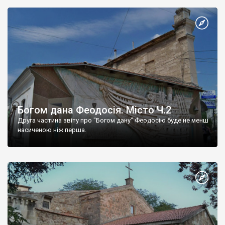
Богом дана Феодосія. Місто Ч.2
Друга частина звіту про "Богом дану" Феодосію буде не менш
насиченою ніж перша.