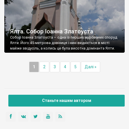
Ялта. Собор Іоанна Златоуста
Собор Іоанна Златоуста – одна із перших мурованих споруд
Ялти. Його 45-метрова дзвіниця і нині видніється в місті
майже звідусіль, а колись це була висотна домінанта Ялти.
1
2
3
4
5
Далі »
Станьте нашим автором