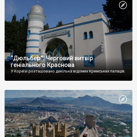
“Дюльбер”. Черговий витвір
геніального Краснова
У Кореїзі розташовано декілька відомих Кримських палаців.