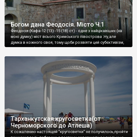
Богом дана Феодосія. Місто Ч.1
Феодосія (Кафа-12 (13) -15 (18) ст) - одне з найцікавіших (на
мою думку) міст всього Кримського півострова .Ну,але
думка в кожного своя, тому щоби розвіяти цей субєктивізм,
запрошую відвідати це
Тарханкутская кругосветка(от
Черноморского до Атлеша)
К сожалению настоящей "кругосветки" не получилось,пройти