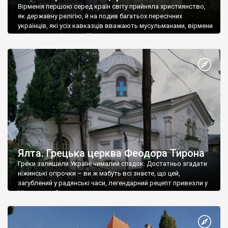
Вірменія першою серед країн світу прийняла християнство,
як державну релігію, й на подив багатьох пересічних
українців, які усіх кавказців вважають мусульманами, вірмени
є відданими вірянами Христа
Ялта. Грецька церква Феодора Тирона
Греки залишили Україні чималий спадок. Достатньо згадати
ніжинські огірочки – ви ж мабуть всі знаєте, що цей,
загублений у радянські часи, легендарний рецепт привезли у
Ніжин греки?