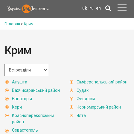
uk
ru
en
Головна
>
Крим
Крим
Алушта
Сімферопольський район
Бахчисарайський район
Судак
Євпаторія
Феодосія
Керч
Чорноморський район
Красноперекопський
Ялта
район
Севастополь