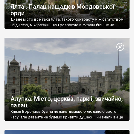
Ялта . Палац нащадків Мордовської
орди
Дивне місто все таки Ялта. Такого контрасту між багатством
і бідністю, між розкішшю і розрухою в Україні більше не
знайдеш.
Алупка. Місто, церква, парк і, звичайно,
палац
Князь Воронцов був чи не найвідомішою людиною свого
часу, але давайте не будемо кривити душею – чи знали ви це
прізвище до відвідин Алупки? Мабуть все таки ні.