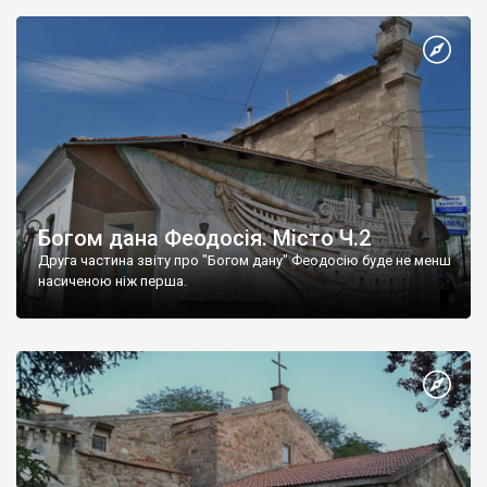
Богом дана Феодосія. Місто Ч.2
Друга частина звіту про "Богом дану" Феодосію буде не менш
насиченою ніж перша.