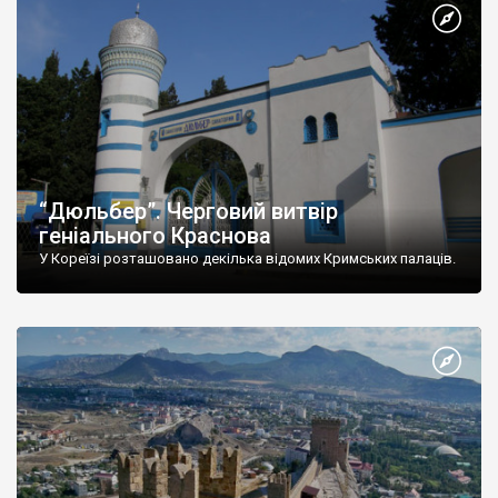
“Дюльбер”. Черговий витвір
геніального Краснова
У Кореїзі розташовано декілька відомих Кримських палаців.