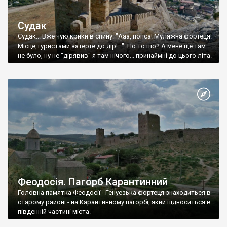
Судак
Судак... Вже чую крики в спину: "Ааа, попса! Муляжна фортеця!
Місце,туристами затерте до дір!..." Но то шо? А мене ще там
не було, ну не "дірявив" я там нічого... принаймні до цього літа.
Феодосія. Пагорб Карантинний
Головна памятка Феодосії - Генуезька фортеця знаходиться в
старому районі - на Карантинному пагорбі, який підноситься в
південній частині міста.