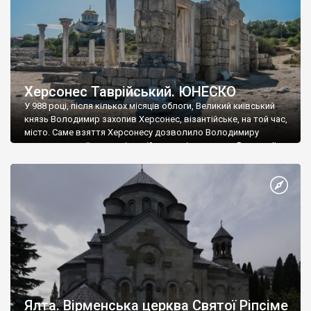
Херсонес Таврійський. ЮНЕСКО
У 988 році, після кількох місяців облоги, Великий київський
князь Володимир захопив Херсонес, візантійське, на той час,
місто. Саме взяття Херсонесу дозволило Володимиру
диктувати свої умови візантійському імператору Василю ІІ, та
одружитися з його дочкою Ганною. Цього ж року, в
Херсонесі Володимир-язичник, став Василем-християнином.
А потім було Хрещення Русі. На честь Херсонесу Таврійського
названо місто […]
Ялта. Вірменська церква Святої Ріпсіме