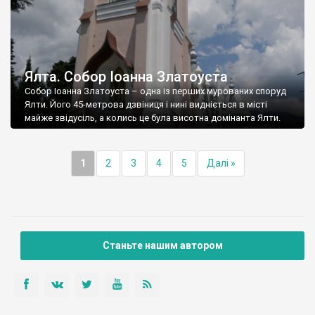
Ялта. Собор Іоанна Златоуста
Собор Іоанна Златоуста – одна із перших мурованих споруд
Ялти. Його 45-метрова дзвіниця і нині видніється в місті
майже звідусіль, а колись це була висотна домінанта Ялти.
1
2
3
4
5
Далі »
Станьте нашим автором