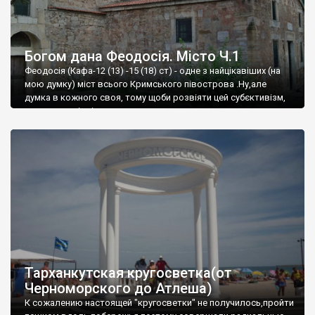
Богом дана Феодосія. Місто Ч.1
Феодосія (Кафа-12 (13) -15 (18) ст) - одне з найцікавіших (на
мою думку) міст всього Кримського півострова .Ну,але
думка в кожного своя, тому щоби розвіяти цей субєктивізм,
запрошую відвідати це
Тарханкутская кругосветка(от
Черноморского до Атлеша)
К сожалению настоящей "кругосветки" не получилось,пройти