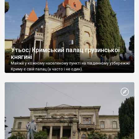
Утьос. Кримський палац грузинської
княгині
Майже у кожному населеному пункті на південному узбережжі
Криму є свій палац (а часто і не один).