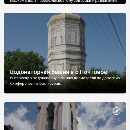
пешком вдоль побережья,поэтому совершали радиальные
вылазки из Оленевки.
Водонапорная башня в с.Почтовое
Интересную водонапорную башню посмотрели по дороге из
Симферополя в Бахчисарай.