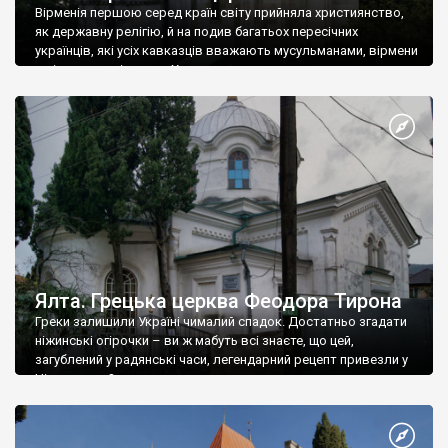
Вірменія першою серед країн світу прийняла християнство,
як державну релігію, й на подив багатьох пересічних
українців, які усіх кавказців вважають мусульманами, вірмени
є відданими вірянами Христа
Ялта. Грецька церква Феодора Тирона
Греки залишили Україні чималий спадок. Достатньо згадати
ніжинські огірочки – ви ж мабуть всі знаєте, що цей,
загублений у радянські часи, легендарний рецепт привезли у
Ніжин греки?