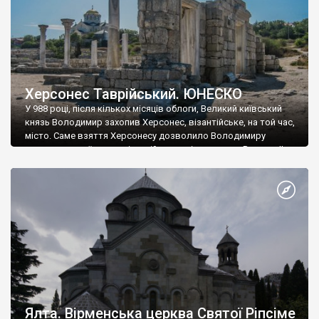
Херсонес Таврійський. ЮНЕСКО
У 988 році, після кількох місяців облоги, Великий київський
князь Володимир захопив Херсонес, візантійське, на той час,
місто. Саме взяття Херсонесу дозволило Володимиру
диктувати свої умови візантійському імператору Василю ІІ, та
одружитися з його дочкою Ганною. Цього ж року, в
Херсонесі Володимир-язичник, став Василем-християнином.
А потім було Хрещення Русі. На честь Херсонесу Таврійського
названо місто […]
Ялта. Вірменська церква Святої Ріпсіме