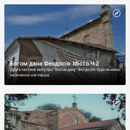
Богом дана Феодосія. Місто Ч.2
Друга частина звіту про "Богом дану" Феодосію буде не менш
насиченою ніж перша.