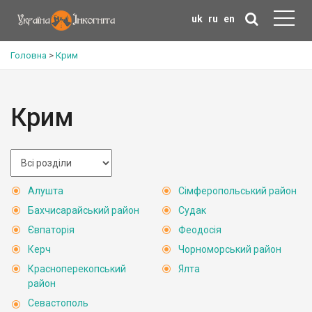
uk
ru
en
Головна
>
Крим
Крим
Алушта
Сімферопольський район
Бахчисарайський район
Судак
Євпаторія
Феодосія
Керч
Чорноморський район
Красноперекопський
Ялта
район
Севастополь