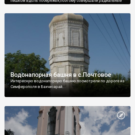
пешком вдоль побережья,поэтому совершали радиальные
вылазки из Оленевки.
Водонапорная башня в с.Почтовое
Интересную водонапорную башню посмотрели по дороге из
Симферополя в Бахчисарай.