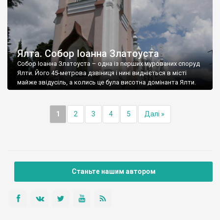
Ялта. Собор Іоанна Златоуста
Собор Іоанна Златоуста – одна із перших мурованих споруд
Ялти. Його 45-метрова дзвіниця і нині видніється в місті
майже звідусіль, а колись це була висотна домінанта Ялти.
1
2
3
4
5
Далі »
Станьте нашим автором