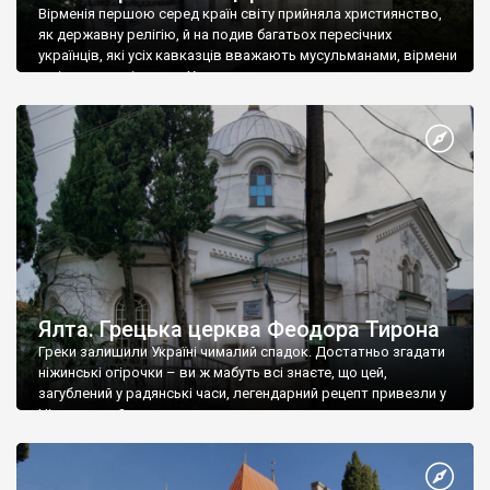
Вірменія першою серед країн світу прийняла християнство,
як державну релігію, й на подив багатьох пересічних
українців, які усіх кавказців вважають мусульманами, вірмени
є відданими вірянами Христа
Ялта. Грецька церква Феодора Тирона
Греки залишили Україні чималий спадок. Достатньо згадати
ніжинські огірочки – ви ж мабуть всі знаєте, що цей,
загублений у радянські часи, легендарний рецепт привезли у
Ніжин греки?