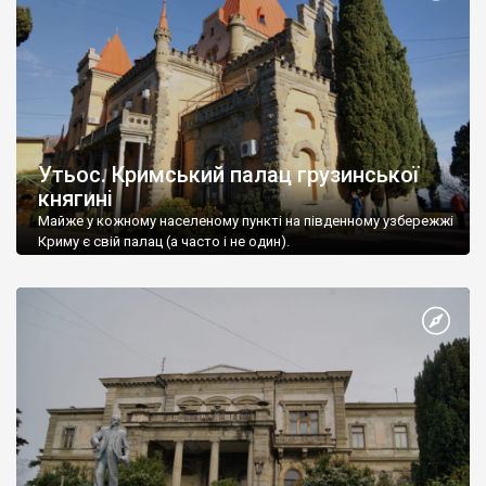
Утьос. Кримський палац грузинської
княгині
Майже у кожному населеному пункті на південному узбережжі
Криму є свій палац (а часто і не один).