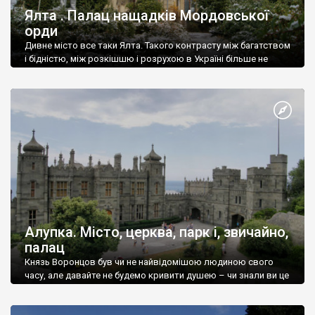
Ялта . Палац нащадків Мордовської
орди
Дивне місто все таки Ялта. Такого контрасту між багатством
і бідністю, між розкішшю і розрухою в Україні більше не
знайдеш.
Алупка. Місто, церква, парк і, звичайно,
палац
Князь Воронцов був чи не найвідомішою людиною свого
часу, але давайте не будемо кривити душею – чи знали ви це
прізвище до відвідин Алупки? Мабуть все таки ні.