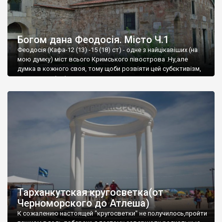
Богом дана Феодосія. Місто Ч.1
Феодосія (Кафа-12 (13) -15 (18) ст) - одне з найцікавіших (на
мою думку) міст всього Кримського півострова .Ну,але
думка в кожного своя, тому щоби розвіяти цей субєктивізм,
запрошую відвідати це
Тарханкутская кругосветка(от
Черноморского до Атлеша)
К сожалению настоящей "кругосветки" не получилось,пройти