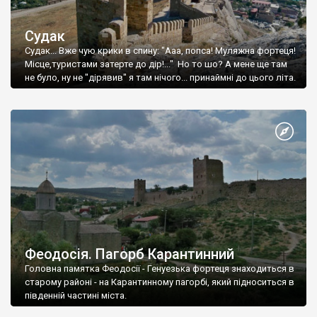
Судак
Судак... Вже чую крики в спину: "Ааа, попса! Муляжна фортеця!
Місце,туристами затерте до дір!..." Но то шо? А мене ще там
не було, ну не "дірявив" я там нічого... принаймні до цього літа.
Феодосія. Пагорб Карантинний
Головна памятка Феодосії - Генуезька фортеця знаходиться в
старому районі - на Карантинному пагорбі, який підноситься в
південній частині міста.