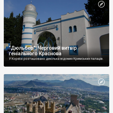
“Дюльбер”. Черговий витвір
геніального Краснова
У Кореїзі розташовано декілька відомих Кримських палаців.