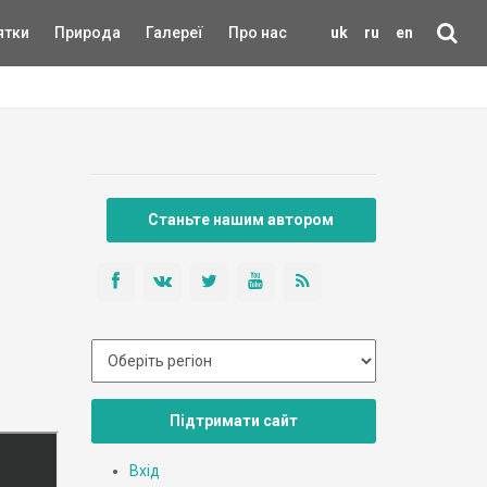
ятки
Природа
Галереї
Про нас
uk
ru
en
Станьте нашим автором
Підтримати сайт
Вхід