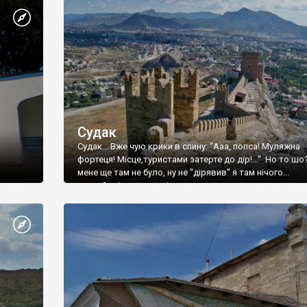
Судак
Судак... Вже чую крики в спину: "Ааа, попса! Муляжна
фортеця! Місце,туристами затерте до дір!..." Но то шо
мене ще там не було, ну не "дірявив" я там нічого...
принаймні до цього літа.