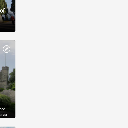
ої
ого
и ви