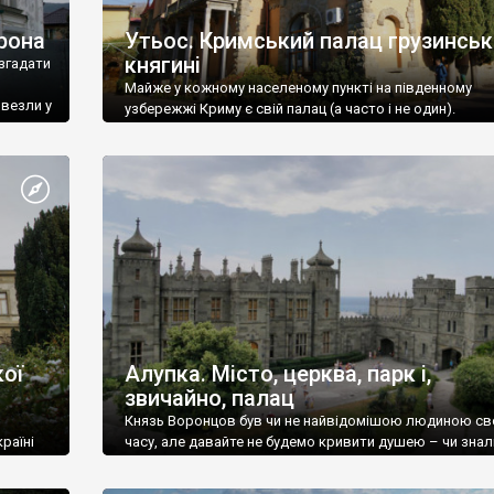
рона
Утьос. Кримський палац грузинськ
княгині
згадати
Майже у кожному населеному пункті на південному
ивезли у
узбережжі Криму є свій палац (а часто і не один).
ої
Алупка. Місто, церква, парк і,
звичайно, палац
Князь Воронцов був чи не найвідомішою людиною св
раїні
часу, але давайте не будемо кривити душею – чи знал
це прізвище до відвідин Алупки? Мабуть все таки ні.