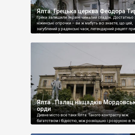
Ялта. Грецька церква Феодора Ти
Греки залишили Україні чималий спадок. Достатньо 
ніжинські огірочки – ви ж мабуть всі знаєте, що цей,
загублений у радянські часи, легендарний рецепт пр
Ніжин греки?
Ялта . Палац нащадків Мордовськ
орди
Дивне місто все таки Ялта. Такого контрасту між
багатством і бідністю, між розкішшю і розрухою в Ук
більше не знайдеш.