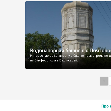
Водонапорная башня в с.Почтово
Интересную водонапорную башню посмотрели по д
из Симферополя в Бахчисарай.
1
Про 