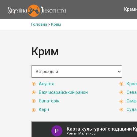
Крам
Головна
>
Крим
Крим
Алушта
Крас
Бахчисарайський район
Сева
Євпаторія
Сімф
Керч
Суда