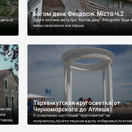
Богом дана Феодосія. Місто Ч.2
одиться
Друга частина звіту про "Богом дану" Феодосію буде 
менш насиченою ніж перша.
Тарханкутская кругосветка(от
Черноморского до Атлеша)
ших (на
але
К сожалению настоящей "кругосветки" не
тивізм,
получилось,пройти пешком вдоль побережья,поэтом
совершали радиальные вылазки из Оленевки.