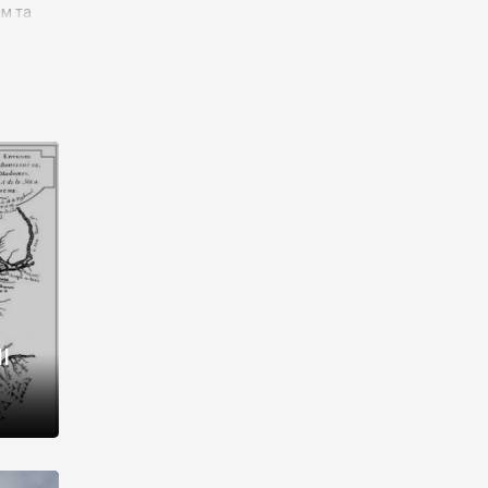
им та
ора і
є
го типу,
ей-
рний
ста:
 райони
від 2
I
і,
рукти,
 котрі