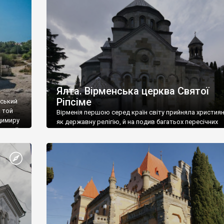
ефактів
називаються «повстяками» (postaki)…” “Вино. Крим
єкту
виробляє відмінне вино і його вдосталь: воно все ду
го».
легке біле і дуже […]
ти та
Ялта. Вірменська церква Святої
Ріпсіме
вський
 той
Вірменія першою серед країн світу прийняла христия
димиру
як державну релігію, й на подив багатьох пересічних
илю ІІ,
українців, які усіх кавказців вважають мусульманами,
 в
вірмени є відданими вірянами Христа