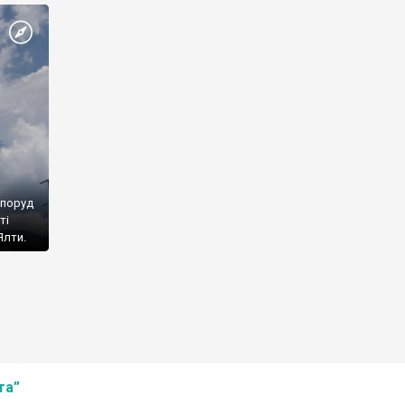
споруд
ті
Ялти.
та”