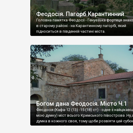
Феодосія. Пагорб Карантинний
Головна памятка Феодосії - Генуезька фортеця знах
в старому районі - на Карантинному пагорбі, який
підноситься в південній частині міста.
Богом дана Феодосія. Місто Ч.1
Феодосія (Кафа-12 (13) -15 (18) ст) - одне з найцікаві
мою думку) міст всього Кримського півострова .Ну,
думка в кожного своя, тому щоби розвіяти цей субєк
запрошую відвідати це