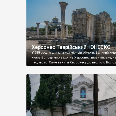
музею «Новгородський музей-заповідник» сотні арт
візантійської доби. Раритети викрадені з фондів об’
культурної спадщини ЮНЕСКО «Херсонеса Таврійсько
Офіційно – на виставку «Золото Візантії», але експер
влада в Україні вважають це лише […]
Херсонес Таврійський. ЮНЕСКО
У 988 році, після кількох місяців облоги, Великий киї
князь Володимир захопив Херсонес, візантійське, на
час, місто. Саме взяття Херсонесу дозволило Воло
диктувати свої умови візантійському імператору Вас
та одружитися з його дочкою Ганною. Цього ж року,
Херсонесі Володимир-язичник, став Василем-
християнином. А потім було Хрещення Русі. На честь
Херсонесу Таврійського названо місто […]