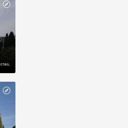
же
нство,