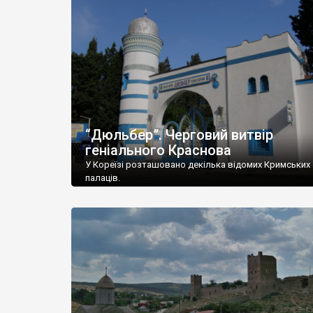
“Дюльбер”. Черговий витвір
геніального Краснова
У Кореїзі розташовано декілька відомих Кримських
палаців.