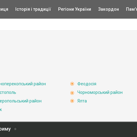
ниця
Історія і традиції
Регіони України
Закордон
Пам'
ноперекопський район
Феодосія
стополь
Чорноморський район
еропольський район
Ялта
к