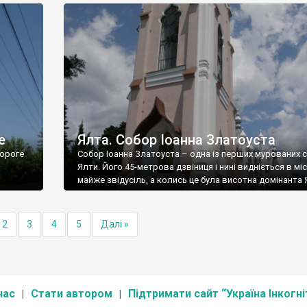
е
Ялта. Собор Іоанна Златоуста
ороге
Собор Іоанна Златоуста – одна із перших мурованих 
Ялти. Його 45-метрова дзвіниця і нині видніється в міс
майже звідусіль, а колись це була висотна домінанта 
2
3
4
5
Далі »
нас
Стати автором
Підтримати сайт “Україна Інкогні