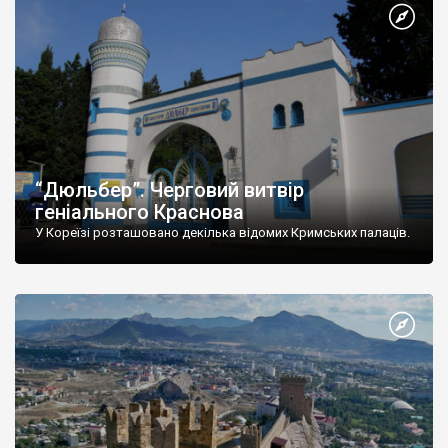
“Дюльбер”. Черговий витвір
геніального Краснова
У Кореїзі розташовано декілька відомих Кримських палаців.