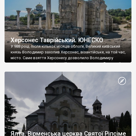
Херсонес Таврійський. ЮНЕСКО
У 988 році, після кількох місяців облоги, Великий київський
князь Володимир захопив Херсонес, візантійське, на той час,
місто. Саме взяття Херсонесу дозволило Володимиру
диктувати свої умови візантійському імператору Василю ІІ, та
одружитися з його дочкою Ганною. Цього ж року, в
Херсонесі Володимир-язичник, став Василем-християнином.
А потім було Хрещення Русі. На честь Херсонесу Таврійського
названо місто […]
Ялта. Вірменська церква Святої Ріпсіме