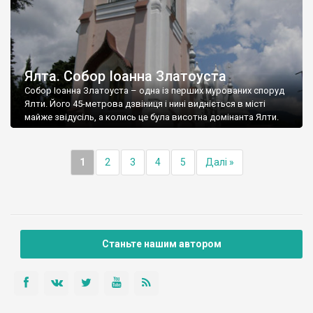
Ялта. Собор Іоанна Златоуста
Собор Іоанна Златоуста – одна із перших мурованих споруд
Ялти. Його 45-метрова дзвіниця і нині видніється в місті
майже звідусіль, а колись це була висотна домінанта Ялти.
1
2
3
4
5
Далі »
Станьте нашим автором