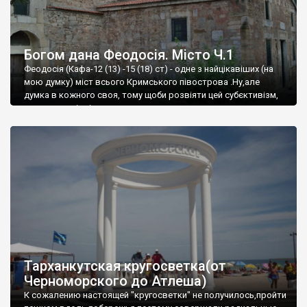
Богом дана Феодосія. Місто Ч.1
Феодосія (Кафа-12 (13) -15 (18) ст) - одне з найцікавіших (на
мою думку) міст всього Кримського півострова .Ну,але
думка в кожного своя, тому щоби розвіяти цей субєктивізм,
запрошую відвідати це
Тарханкутская кругосветка(от
Черноморского до Атлеша)
К сожалению настоящей "кругосветки" не получилось,пройти