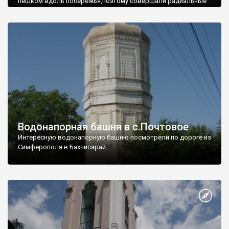
пешком вдоль побережья,поэтому совершали радиальные
вылазки из Оленевки.
Водонапорная башня в с.Почтовое
Интересную водонапорную башню посмотрели по дороге из
Симферополя в Бахчисарай.