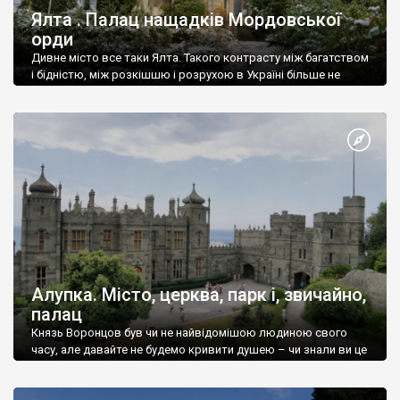
Ялта . Палац нащадків Мордовської
орди
Дивне місто все таки Ялта. Такого контрасту між багатством
і бідністю, між розкішшю і розрухою в Україні більше не
знайдеш.
Алупка. Місто, церква, парк і, звичайно,
палац
Князь Воронцов був чи не найвідомішою людиною свого
часу, але давайте не будемо кривити душею – чи знали ви це
прізвище до відвідин Алупки? Мабуть все таки ні.