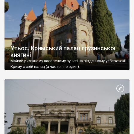
Утьос. Кримський палац грузинської
княгині
Майже у кожному населеному пункті на південному узбережжі
Криму є свій палац (а часто і не один).