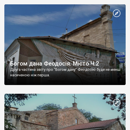
Богом дана Феодосія. Місто Ч.2
Друга частина звіту про "Богом дану" Феодосію буде не менш
насиченою ніж перша.