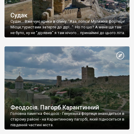
Судак
Судак... Вже чую крики в спину: "Ааа, попса! Муляжна фортеця!
Місце,туристами затерте до дір!..." Но то шо? А мене ще там
не було, ну не "дірявив" я там нічого... принаймні до цього літа.
Феодосія. Пагорб Карантинний
Головна памятка Феодосії - Генуезька фортеця знаходиться в
старому районі - на Карантинному пагорбі, який підноситься в
південній частині міста.