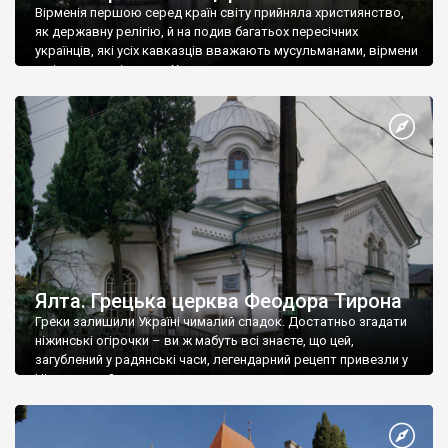
Вірменія першою серед країн світу прийняла християнство,
як державну релігію, й на подив багатьох пересічних
українців, які усіх кавказців вважають мусульманами, вірмени
є відданими вірянами Христа
Ялта. Грецька церква Феодора Тирона
Греки залишили Україні чималий спадок. Достатньо згадати
ніжинські огірочки – ви ж мабуть всі знаєте, що цей,
загублений у радянські часи, легендарний рецепт привезли у
Ніжин греки?