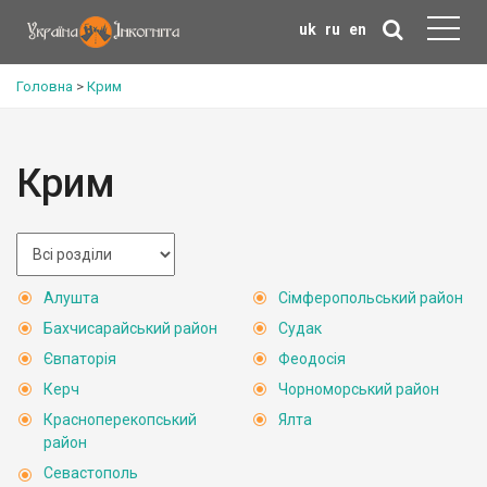
uk
ru
en
Головна
>
Крим
Крим
Алушта
Сімферопольський район
Бахчисарайський район
Судак
Євпаторія
Феодосія
Керч
Чорноморський район
Красноперекопський
Ялта
район
Севастополь