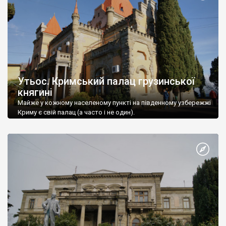
Утьос. Кримський палац грузинської
княгині
Майже у кожному населеному пункті на південному узбережжі
Криму є свій палац (а часто і не один).