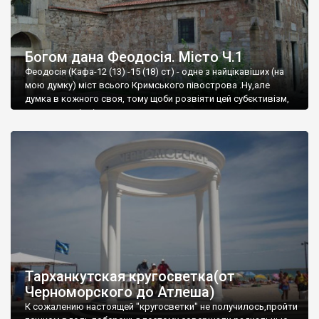
Богом дана Феодосія. Місто Ч.1
Феодосія (Кафа-12 (13) -15 (18) ст) - одне з найцікавіших (на
мою думку) міст всього Кримського півострова .Ну,але
думка в кожного своя, тому щоби розвіяти цей субєктивізм,
запрошую відвідати це
Тарханкутская кругосветка(от
Черноморского до Атлеша)
К сожалению настоящей "кругосветки" не получилось,пройти