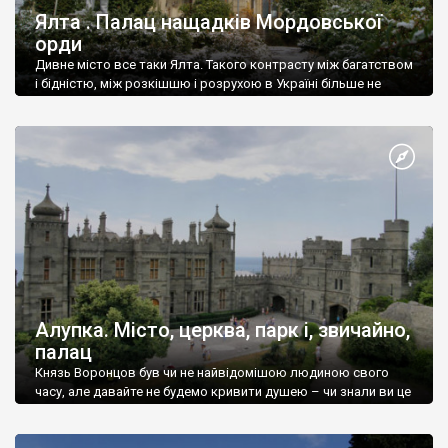
Ялта . Палац нащадків Мордовської
орди
Дивне місто все таки Ялта. Такого контрасту між багатством
і бідністю, між розкішшю і розрухою в Україні більше не
знайдеш.
Алупка. Місто, церква, парк і, звичайно,
палац
Князь Воронцов був чи не найвідомішою людиною свого
часу, але давайте не будемо кривити душею – чи знали ви це
прізвище до відвідин Алупки? Мабуть все таки ні.