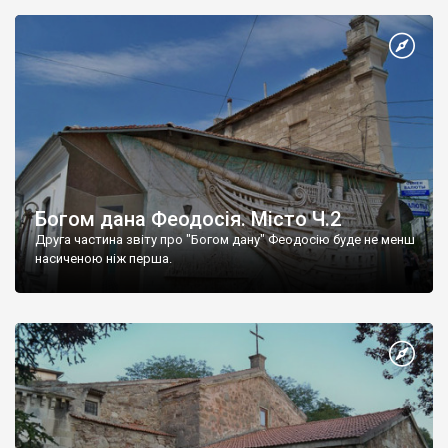
Богом дана Феодосія. Місто Ч.2
Друга частина звіту про "Богом дану" Феодосію буде не менш
насиченою ніж перша.