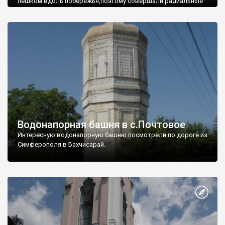
пешком вдоль побережья,поэтому совершали радиальные
вылазки из Оленевки.
Водонапорная башня в с.Почтовое
Интересную водонапорную башню посмотрели по дороге из
Симферополя в Бахчисарай.