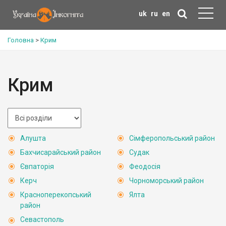
uk
ru
en
Головна
>
Крим
Крим
Алушта
Сімферопольський район
Бахчисарайський район
Судак
Євпаторія
Феодосія
Керч
Чорноморський район
Красноперекопський
Ялта
район
Севастополь