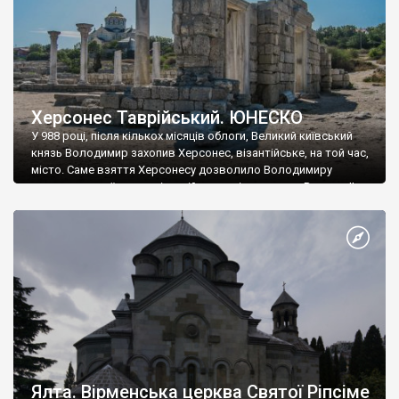
Херсонес Таврійський. ЮНЕСКО
У 988 році, після кількох місяців облоги, Великий київський
князь Володимир захопив Херсонес, візантійське, на той час,
місто. Саме взяття Херсонесу дозволило Володимиру
диктувати свої умови візантійському імператору Василю ІІ, та
одружитися з його дочкою Ганною. Цього ж року, в
Херсонесі Володимир-язичник, став Василем-християнином.
А потім було Хрещення Русі. На честь Херсонесу Таврійського
названо місто […]
Ялта. Вірменська церква Святої Ріпсіме