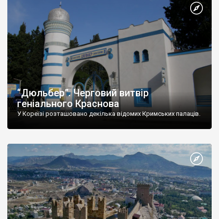
“Дюльбер”. Черговий витвір
геніального Краснова
У Кореїзі розташовано декілька відомих Кримських палаців.