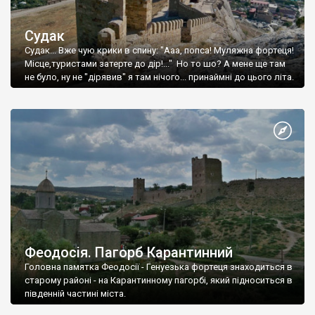
Судак
Судак... Вже чую крики в спину: "Ааа, попса! Муляжна фортеця!
Місце,туристами затерте до дір!..." Но то шо? А мене ще там
не було, ну не "дірявив" я там нічого... принаймні до цього літа.
Феодосія. Пагорб Карантинний
Головна памятка Феодосії - Генуезька фортеця знаходиться в
старому районі - на Карантинному пагорбі, який підноситься в
південній частині міста.