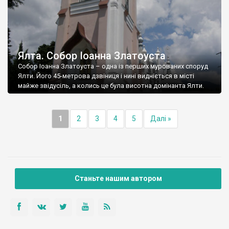
Ялта. Собор Іоанна Златоуста
Собор Іоанна Златоуста – одна із перших мурованих споруд
Ялти. Його 45-метрова дзвіниця і нині видніється в місті
майже звідусіль, а колись це була висотна домінанта Ялти.
1
2
3
4
5
Далі »
Станьте нашим автором