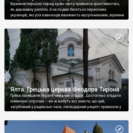
Вірменія першою серед країн світу прийняла християнство,
як державну релігію, й на подив багатьох пересічних
українців, які усіх кавказців вважають мусульманами, вірмени
є відданими вірянами Христа
Ялта. Грецька церква Феодора Тирона
Греки залишили Україні чималий спадок. Достатньо згадати
ніжинські огірочки – ви ж мабуть всі знаєте, що цей,
загублений у радянські часи, легендарний рецепт привезли у
Ніжин греки?