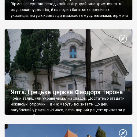
Вірменія першою серед країн світу прийняла християнство,
як державну релігію, й на подив багатьох пересічних
українців, які усіх кавказців вважають мусульманами, вірмени
є відданими вірянами Христа
Ялта. Грецька церква Феодора Тирона
Греки залишили Україні чималий спадок. Достатньо згадати
ніжинські огірочки – ви ж мабуть всі знаєте, що цей,
загублений у радянські часи, легендарний рецепт привезли у
Ніжин греки?