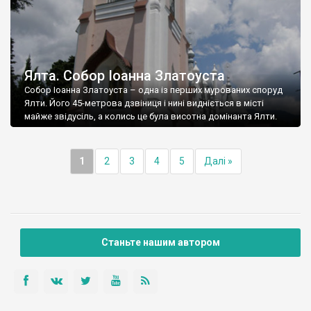
Ялта. Собор Іоанна Златоуста
Собор Іоанна Златоуста – одна із перших мурованих споруд
Ялти. Його 45-метрова дзвіниця і нині видніється в місті
майже звідусіль, а колись це була висотна домінанта Ялти.
1
2
3
4
5
Далі »
Станьте нашим автором