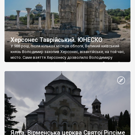
Херсонес Таврійський. ЮНЕСКО
У 988 році, після кількох місяців облоги, Великий київський
князь Володимир захопив Херсонес, візантійське, на той час,
місто. Саме взяття Херсонесу дозволило Володимиру
диктувати свої умови візантійському імператору Василю ІІ, та
одружитися з його дочкою Ганною. Цього ж року, в
Херсонесі Володимир-язичник, став Василем-християнином.
А потім було Хрещення Русі. На честь Херсонесу Таврійського
названо місто […]
Ялта. Вірменська церква Святої Ріпсіме