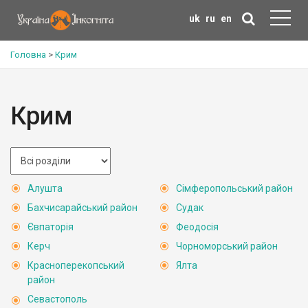
uk
ru
en
Головна
>
Крим
Крим
Алушта
Сімферопольський район
Бахчисарайський район
Судак
Євпаторія
Феодосія
Керч
Чорноморський район
Красноперекопський
Ялта
район
Севастополь