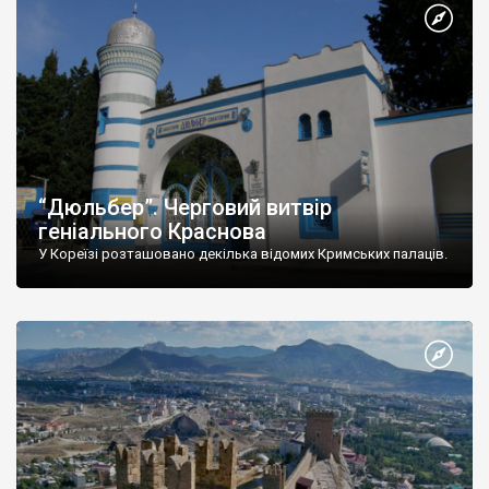
“Дюльбер”. Черговий витвір
геніального Краснова
У Кореїзі розташовано декілька відомих Кримських палаців.