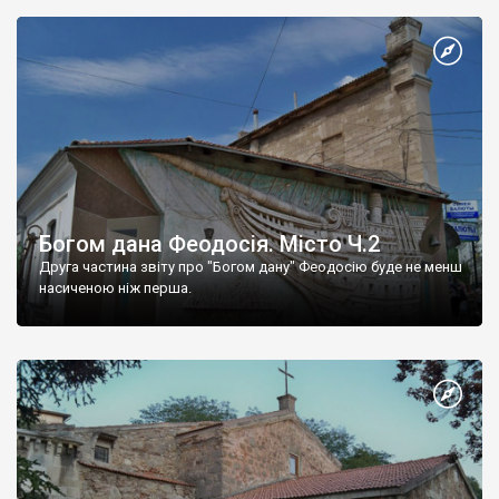
Богом дана Феодосія. Місто Ч.2
Друга частина звіту про "Богом дану" Феодосію буде не менш
насиченою ніж перша.