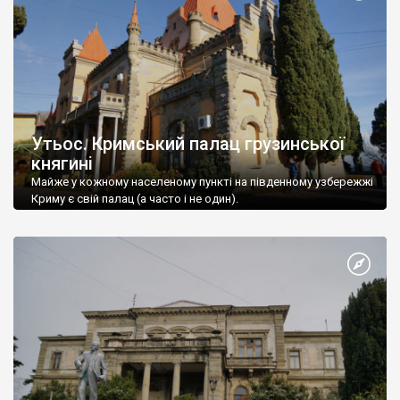
Утьос. Кримський палац грузинської
княгині
Майже у кожному населеному пункті на південному узбережжі
Криму є свій палац (а часто і не один).