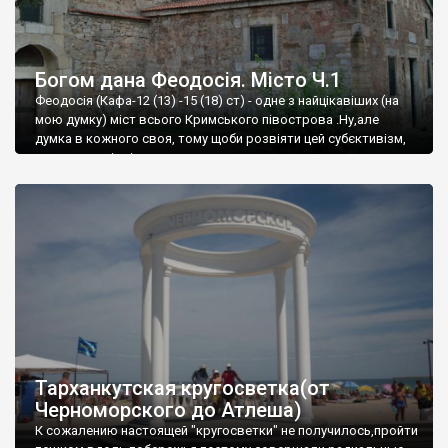
Богом дана Феодосія. Місто Ч.1
Феодосія (Кафа-12 (13) -15 (18) ст) - одне з найцікавіших (на
мою думку) міст всього Кримського півострова .Ну,але
думка в кожного своя, тому щоби розвіяти цей субєктивізм,
запрошую відвідати це
Тарханкутская кругосветка(от
Черноморского до Атлеша)
К сожалению настоящей "кругосветки" не получилось,пройти