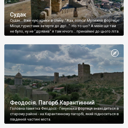
Судак
Судак... Вже чую крики в спину: "Ааа, попса! Муляжна фортеця!
Місце,туристами затерте до дір!..." Но то шо? А мене ще там
не було, ну не "дірявив" я там нічого... принаймні до цього літа.
Феодосія. Пагорб Карантинний
Головна памятка Феодосії - Генуезька фортеця знаходиться в
старому районі - на Карантинному пагорбі, який підноситься в
південній частині міста.