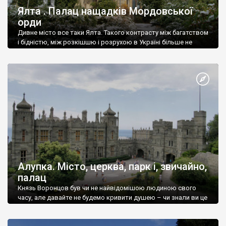
Ялта . Палац нащадків Мордовської
орди
Дивне місто все таки Ялта. Такого контрасту між багатством
і бідністю, між розкішшю і розрухою в Україні більше не
знайдеш.
Алупка. Місто, церква, парк і, звичайно,
палац
Князь Воронцов був чи не найвідомішою людиною свого
часу, але давайте не будемо кривити душею – чи знали ви це
прізвище до відвідин Алупки? Мабуть все таки ні.