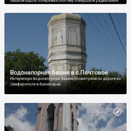
пешком вдоль побережья,поэтому совершали радиальные
вылазки из Оленевки.
Водонапорная башня в с.Почтовое
Интересную водонапорную башню посмотрели по дороге из
Симферополя в Бахчисарай.