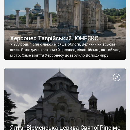
Херсонес Таврійський. ЮНЕСКО
У 988 році, після кількох місяців облоги, Великий київський
князь Володимир захопив Херсонес, візантійське, на той час,
місто. Саме взяття Херсонесу дозволило Володимиру
диктувати свої умови візантійському імператору Василю ІІ, та
одружитися з його дочкою Ганною. Цього ж року, в
Херсонесі Володимир-язичник, став Василем-християнином.
А потім було Хрещення Русі. На честь Херсонесу Таврійського
названо місто […]
Ялта. Вірменська церква Святої Ріпсіме