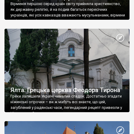
Вірменія першою серед країн світу прийняла християнство,
як державну релігію, й на подив багатьох пересічних
українців, які усіх кавказців вважають мусульманами, вірмени
є відданими вірянами Христа
Ялта. Грецька церква Феодора Тирона
Греки залишили Україні чималий спадок. Достатньо згадати
ніжинські огірочки – ви ж мабуть всі знаєте, що цей,
загублений у радянські часи, легендарний рецепт привезли у
Ніжин греки?