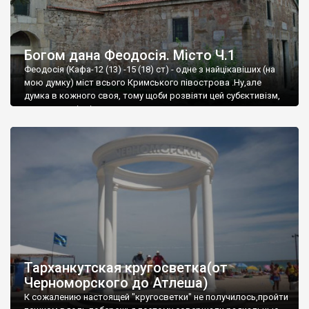
Богом дана Феодосія. Місто Ч.1
Феодосія (Кафа-12 (13) -15 (18) ст) - одне з найцікавіших (на
мою думку) міст всього Кримського півострова .Ну,але
думка в кожного своя, тому щоби розвіяти цей субєктивізм,
запрошую відвідати це
Тарханкутская кругосветка(от
Черноморского до Атлеша)
К сожалению настоящей "кругосветки" не получилось,пройти