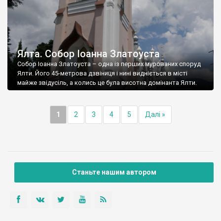
Ялта. Собор Іоанна Златоуста
Собор Іоанна Златоуста – одна із перших мурованих споруд
Ялти. Його 45-метрова дзвіниця і нині видніється в місті
майже звідусіль, а колись це була висотна домінанта Ялти.
1
2
3
4
5
Далі »
Станьте нашим автором