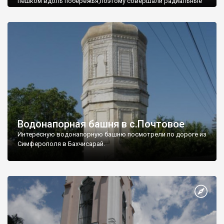
пешком вдоль побережья,поэтому совершали радиальные
вылазки из Оленевки.
Водонапорная башня в с.Почтовое
Интересную водонапорную башню посмотрели по дороге из
Симферополя в Бахчисарай.