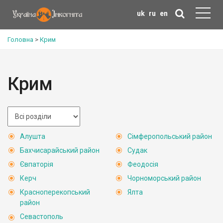
uk
ru
en
Головна
>
Крим
Крим
Алушта
Сімферопольський район
Бахчисарайський район
Судак
Євпаторія
Феодосія
Керч
Чорноморський район
Красноперекопський
Ялта
район
Севастополь