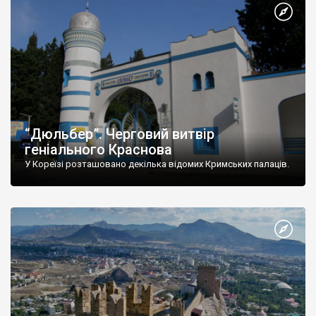
“Дюльбер”. Черговий витвір
геніального Краснова
У Кореїзі розташовано декілька відомих Кримських палаців.