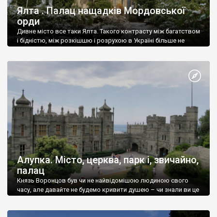
Ялта . Палац нащадків Мордовської
орди
Дивне місто все таки Ялта. Такого контрасту між багатством
і бідністю, між розкішшю і розрухою в Україні більше не
знайдеш.
Алупка. Місто, церква, парк і, звичайно,
палац
Князь Воронцов був чи не найвідомішою людиною свого
часу, але давайте не будемо кривити душею – чи знали ви це
прізвище до відвідин Алупки? Мабуть все таки ні.