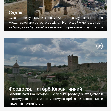
Судак
Судак... Вже чую крики в спину: "Ааа, попса! Муляжна фортеця!
Місце,туристами затерте до дір!..." Но то шо? А мене ще там
не було, ну не "дірявив" я там нічого... принаймні до цього літа.
Феодосія. Пагорб Карантинний
Головна памятка Феодосії - Генуезька фортеця знаходиться в
старому районі - на Карантинному пагорбі, який підноситься в
південній частині міста.