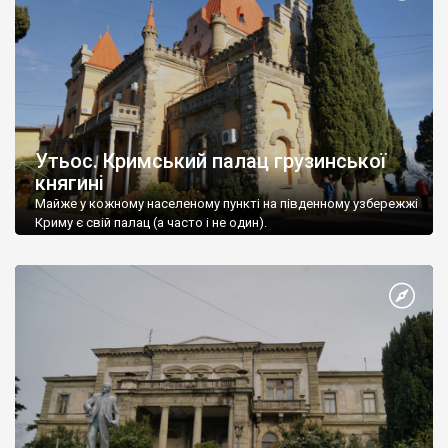
Утьос. Кримський палац грузинської
княгині
Майже у кожному населеному пункті на південному узбережжі
Криму є свій палац (а часто і не один).