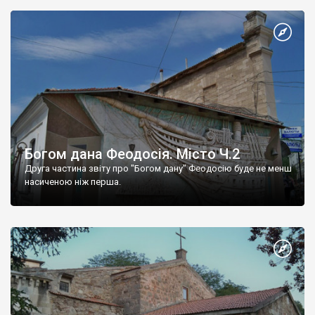
Богом дана Феодосія. Місто Ч.2
Друга частина звіту про "Богом дану" Феодосію буде не менш
насиченою ніж перша.