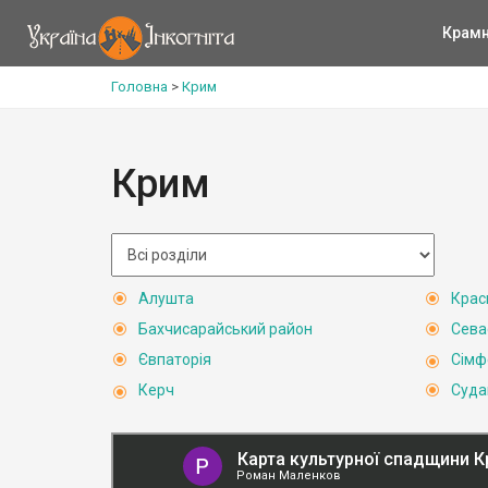
Крам
Головна
>
Крим
Крим
Алушта
Крас
Бахчисарайський район
Сева
Євпаторія
Сімф
Керч
Суда