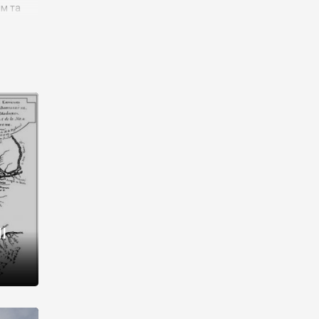
им та
ора і
є
го типу,
ей-
рний
ста:
 райони
від 2
I
і,
рукти,
 котрі