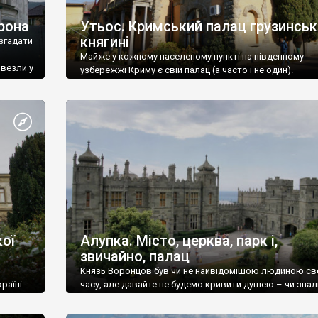
рона
Утьос. Кримський палац грузинськ
княгині
згадати
Майже у кожному населеному пункті на південному
ивезли у
узбережжі Криму є свій палац (а часто і не один).
ої
Алупка. Місто, церква, парк і,
звичайно, палац
Князь Воронцов був чи не найвідомішою людиною св
раїні
часу, але давайте не будемо кривити душею – чи знал
це прізвище до відвідин Алупки? Мабуть все таки ні.