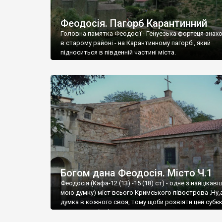
Феодосія. Пагорб Карантинний
Головна памятка Феодосії - Генуезька фортеця знах
в старому районі - на Карантинному пагорбі, який
підноситься в південній частині міста.
Богом дана Феодосія. Місто Ч.1
Феодосія (Кафа-12 (13) -15 (18) ст) - одне з найцікаві
мою думку) міст всього Кримського півострова .Ну,
думка в кожного своя, тому щоби розвіяти цей субєк
запрошую відвідати це