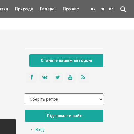
ятки
Природа
Галереї
Про нас
uk
ru
en
Станьте нашим автором
Підтримати сайт
Вхід