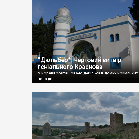
“Дюльбер”. Черговий витвір
геніального Краснова
У Кореїзі розташовано декілька відомих Кримських
палаців.