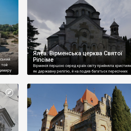
ефактів
називаються «повстяками» (postaki)…” “Вино. Крим
єкту
виробляє відмінне вино і його вдосталь: воно все ду
го».
легке біле і дуже […]
ти та
Ялта. Вірменська церква Святої
Ріпсіме
вський
 той
Вірменія першою серед країн світу прийняла христия
димиру
як державну релігію, й на подив багатьох пересічних
илю ІІ,
українців, які усіх кавказців вважають мусульманами,
 в
вірмени є відданими вірянами Христа