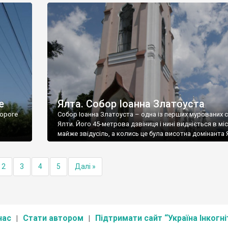
е
Ялта. Собор Іоанна Златоуста
ороге
Собор Іоанна Златоуста – одна із перших мурованих 
Ялти. Його 45-метрова дзвіниця і нині видніється в міс
майже звідусіль, а колись це була висотна домінанта 
2
3
4
5
Далі »
нас
Стати автором
Підтримати сайт “Україна Інкогні