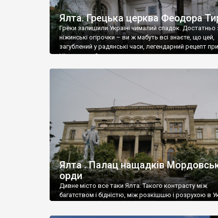
Ялта. Грецька церква Феодора Ти
Греки залишили Україні чималий спадок. Достатньо 
ніжинські огірочки – ви ж мабуть всі знаєте, що цей,
загублений у радянські часи, легендарний рецепт пр
Ніжин греки?
Ялта . Палац нащадків Мордовськ
орди
Дивне місто все таки Ялта. Такого контрасту між
багатством і бідністю, між розкішшю і розрухою в Ук
більше не знайдеш.