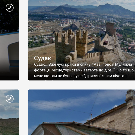
Судак
Судак... Вже чую крики в спину: "Ааа, попса! Муляжна
фортеця! Місце,туристами затерте до дір!..." Но то шо
мене ще там не було, ну не "дірявив" я там нічого...
принаймні до цього літа.