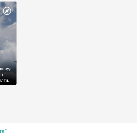
споруд
ті
Ялти.
та”