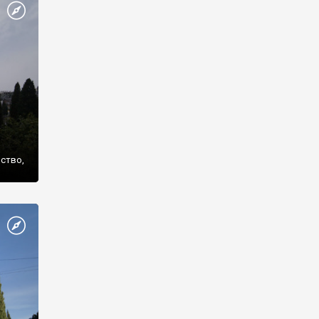
же
нство,