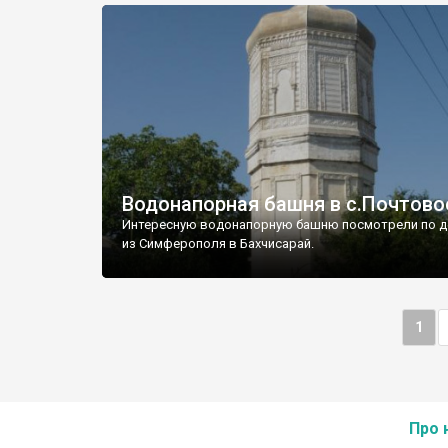
Водонапорная башня в с.Почтово
Интересную водонапорную башню посмотрели по д
из Симферополя в Бахчисарай.
1
Про 