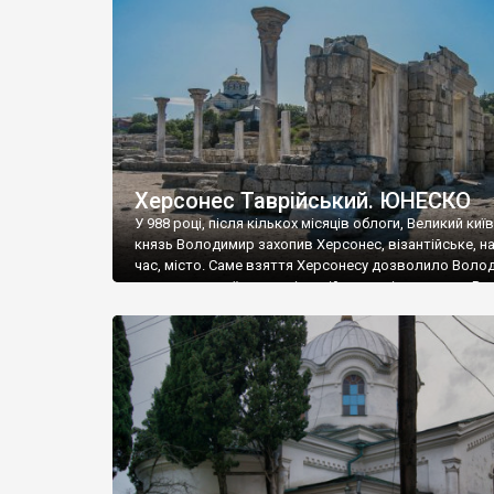
музею «Новгородський музей-заповідник» сотні арт
візантійської доби. Раритети викрадені з фондів об’
культурної спадщини ЮНЕСКО «Херсонеса Таврійсько
Офіційно – на виставку «Золото Візантії», але експер
влада в Україні вважають це лише […]
Херсонес Таврійський. ЮНЕСКО
У 988 році, після кількох місяців облоги, Великий киї
князь Володимир захопив Херсонес, візантійське, на
час, місто. Саме взяття Херсонесу дозволило Воло
диктувати свої умови візантійському імператору Вас
та одружитися з його дочкою Ганною. Цього ж року,
Херсонесі Володимир-язичник, став Василем-
християнином. А потім було Хрещення Русі. На честь
Херсонесу Таврійського названо місто […]