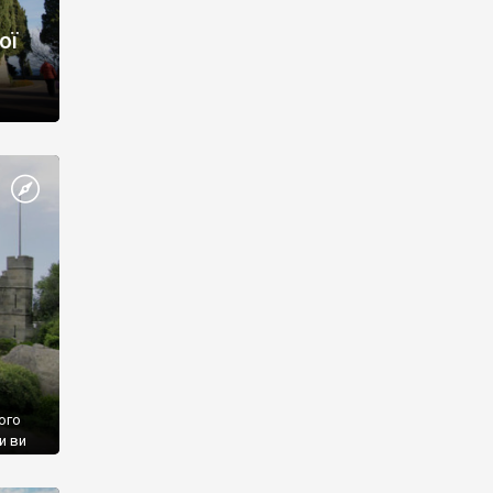
ої
ого
и ви