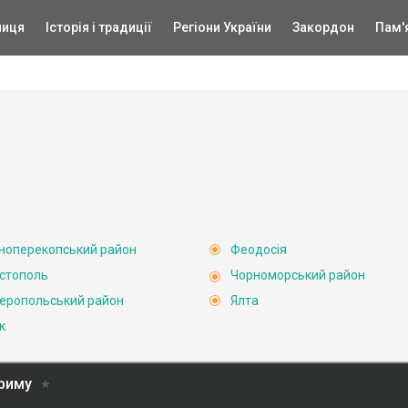
ниця
Історія і традиції
Регіони України
Закордон
Пам'
ноперекопський район
Феодосія
стополь
Чорноморський район
еропольський район
Ялта
к