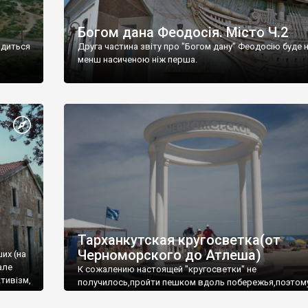
Богом дана Феодосія. Місто Ч.2
одиться
Друга частина звіту про "Богом дану" Феодосію буде 
менш насиченою ніж перша.
Тарханкутская кругосветка(от
Черноморского до Атлеша)
ших (на
але
К сожалению настоящей "кругосветки" не
тивізм,
получилось,пройти пешком вдоль побережья,поэтом
совершали радиальные вылазки из Оленевки.