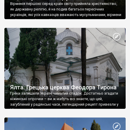
Вірменія першою серед країн світу прийняла християнство,
як державну релігію, й на подив багатьох пересічних
українців, які усіх кавказців вважають мусульманами, вірмени
є відданими вірянами Христа
Ялта. Грецька церква Феодора Тирона
Греки залишили Україні чималий спадок. Достатньо згадати
ніжинські огірочки – ви ж мабуть всі знаєте, що цей,
загублений у радянські часи, легендарний рецепт привезли у
Ніжин греки?