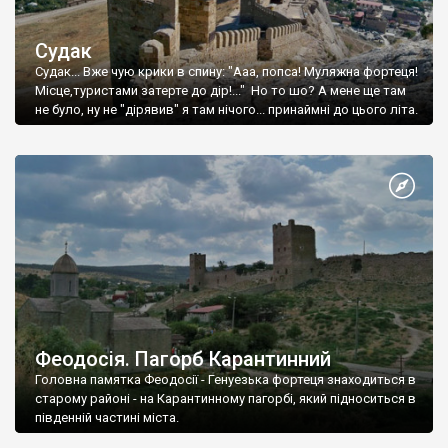
Судак
Судак... Вже чую крики в спину: "Ааа, попса! Муляжна фортеця!
Місце,туристами затерте до дір!..." Но то шо? А мене ще там
не було, ну не "дірявив" я там нічого... принаймні до цього літа.
Феодосія. Пагорб Карантинний
Головна памятка Феодосії - Генуезька фортеця знаходиться в
старому районі - на Карантинному пагорбі, який підноситься в
південній частині міста.