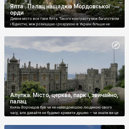
Ялта . Палац нащадків Мордовської
орди
Дивне місто все таки Ялта. Такого контрасту між багатством
і бідністю, між розкішшю і розрухою в Україні більше не
знайдеш.
Алупка. Місто, церква, парк і, звичайно,
палац
Князь Воронцов був чи не найвідомішою людиною свого
часу, але давайте не будемо кривити душею – чи знали ви це
прізвище до відвідин Алупки? Мабуть все таки ні.