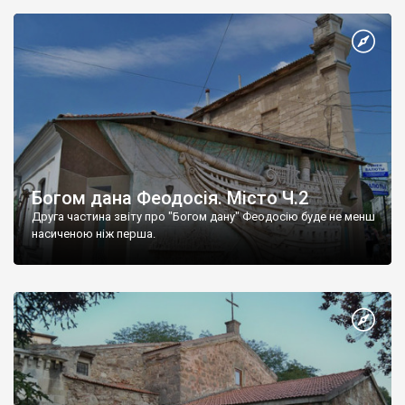
Богом дана Феодосія. Місто Ч.2
Друга частина звіту про "Богом дану" Феодосію буде не менш
насиченою ніж перша.