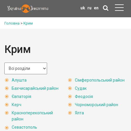
uk
ru
en
Головна
>
Крим
Крим
Алушта
Сімферопольський район
Бахчисарайський район
Судак
Євпаторія
Феодосія
Керч
Чорноморський район
Красноперекопський
Ялта
район
Севастополь