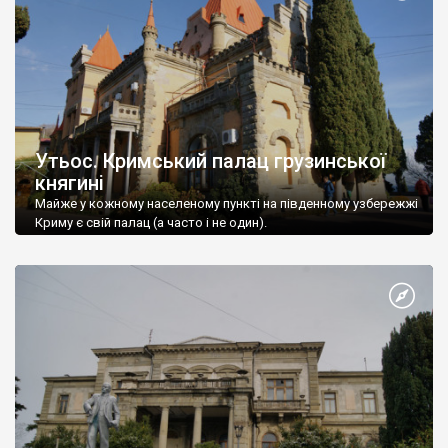
Утьос. Кримський палац грузинської
княгині
Майже у кожному населеному пункті на південному узбережжі
Криму є свій палац (а часто і не один).