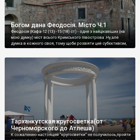
Богом дана Феодосія. Місто Ч.1
Феодосія (Кафа-12 (13) -15 (18) ст) - одне з найцікавіших (на
мою думку) міст всього Кримського півострова .Ну,але
думка в кожного своя, тому щоби розвіяти цей субєктивізм,
запрошую відвідати це
Тарханкутская кругосветка(от
Черноморского до Атлеша)
К сожалению настоящей "кругосветки" не получилось,пройти