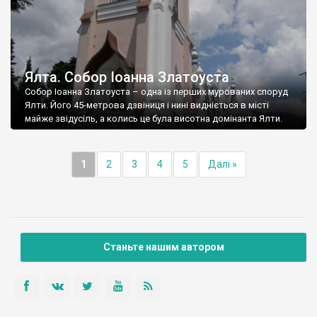
Ялта. Собор Іоанна Златоуста
Собор Іоанна Златоуста – одна із перших мурованих споруд
Ялти. Його 45-метрова дзвіниця і нині видніється в місті
майже звідусіль, а колись це була висотна домінанта Ялти.
1
2
3
4
5
Далі »
Станьте нашим автором