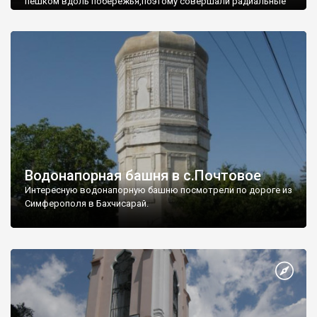
пешком вдоль побережья,поэтому совершали радиальные
вылазки из Оленевки.
Водонапорная башня в с.Почтовое
Интересную водонапорную башню посмотрели по дороге из
Симферополя в Бахчисарай.