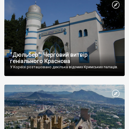
“Дюльбер”. Черговий витвір
геніального Краснова
У Кореїзі розташовано декілька відомих Кримських палаців.