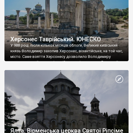
Херсонес Таврійський. ЮНЕСКО
У 988 році, після кількох місяців облоги, Великий київський
князь Володимир захопив Херсонес, візантійське, на той час,
місто. Саме взяття Херсонесу дозволило Володимиру
диктувати свої умови візантійському імператору Василю ІІ, та
одружитися з його дочкою Ганною. Цього ж року, в
Херсонесі Володимир-язичник, став Василем-християнином.
А потім було Хрещення Русі. На честь Херсонесу Таврійського
названо місто […]
Ялта. Вірменська церква Святої Ріпсіме