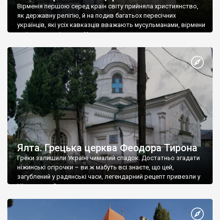
Вірменія першою серед країн світу прийняла християнство,
як державну релігію, й на подив багатьох пересічних
українців, які усіх кавказців вважають мусульманами, вірмени
є відданими вірянами Христа
Ялта. Грецька церква Феодора Тирона
Греки залишили Україні чималий спадок. Достатньо згадати
ніжинські огірочки – ви ж мабуть всі знаєте, що цей,
загублений у радянські часи, легендарний рецепт привезли у
Ніжин греки?