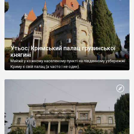
Утьос. Кримський палац грузинської
княгині
Майже у кожному населеному пункті на південному узбережжі
Криму є свій палац (а часто і не один).