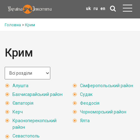
uk
ru
en
Головна
>
Крим
Крим
Алушта
Сімферопольський район
Бахчисарайський район
Судак
Євпаторія
Феодосія
Керч
Чорноморський район
Красноперекопський
Ялта
район
Севастополь