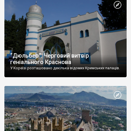
“Дюльбер”. Черговий витвір
геніального Краснова
У Кореїзі розташовано декілька відомих Кримських палаців.