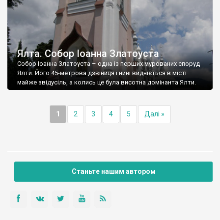
Ялта. Собор Іоанна Златоуста
Собор Іоанна Златоуста – одна із перших мурованих споруд
Ялти. Його 45-метрова дзвіниця і нині видніється в місті
майже звідусіль, а колись це була висотна домінанта Ялти.
1
2
3
4
5
Далі »
Станьте нашим автором