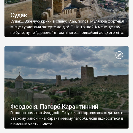
Судак
Судак... Вже чую крики в спину: "Ааа, попса! Муляжна фортеця!
Місце,туристами затерте до дір!..." Но то шо? А мене ще там
не було, ну не "дірявив" я там нічого... принаймні до цього літа.
Феодосія. Пагорб Карантинний
Головна памятка Феодосії - Генуезька фортеця знаходиться в
старому районі - на Карантинному пагорбі, який підноситься в
південній частині міста.