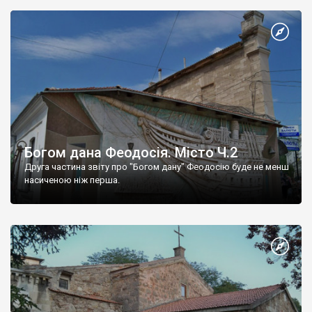
Богом дана Феодосія. Місто Ч.2
Друга частина звіту про "Богом дану" Феодосію буде не менш
насиченою ніж перша.