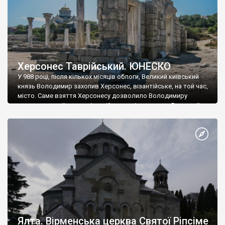
Херсонес Таврійський. ЮНЕСКО
У 988 році, після кількох місяців облоги, Великий київський
князь Володимир захопив Херсонес, візантійське, на той час,
місто. Саме взяття Херсонесу дозволило Володимиру
диктувати свої умови візантійському імператору Василю ІІ, та
одружитися з його дочкою Ганною. Цього ж року, в
Херсонесі Володимир-язичник, став Василем-християнином.
А потім було Хрещення Русі. На честь Херсонесу Таврійського
названо місто […]
Ялта. Вірменська церква Святої Ріпсіме