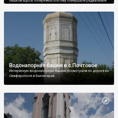
пешком вдоль побережья,поэтому совершали радиальные
вылазки из Оленевки.
Водонапорная башня в с.Почтовое
Интересную водонапорную башню посмотрели по дороге из
Симферополя в Бахчисарай.