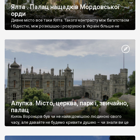
Ялта . Палац нащадків Мордовської
орди
Дивне місто все таки Ялта. Такого контрасту між багатством
і бідністю, між розкішшю і розрухою в Україні більше не
знайдеш.
Алупка. Місто, церква, парк і, звичайно,
палац
Князь Воронцов був чи не найвідомішою людиною свого
часу, але давайте не будемо кривити душею – чи знали ви це
прізвище до відвідин Алупки? Мабуть все таки ні.