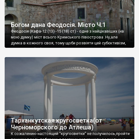
Богом дана Феодосія. Місто Ч.1
Феодосія (Кафа-12 (13) -15 (18) ст) - одне з найцікавіших (на
мою думку) міст всього Кримського півострова .Ну,але
думка в кожного своя, тому щоби розвіяти цей субєктивізм,
запрошую відвідати це
Тарханкутская кругосветка(от
Черноморского до Атлеша)
К сожалению настоящей "кругосветки" не получилось,пройти