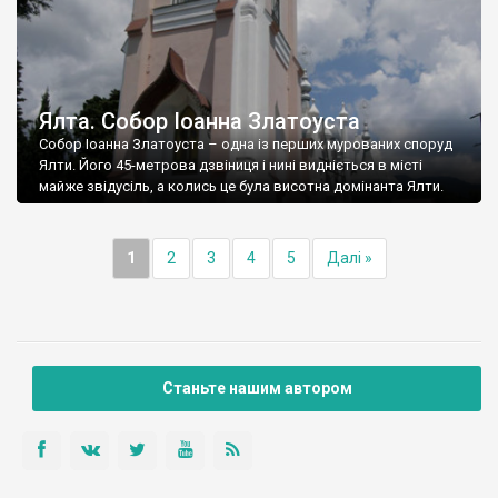
Ялта. Собор Іоанна Златоуста
Собор Іоанна Златоуста – одна із перших мурованих споруд
Ялти. Його 45-метрова дзвіниця і нині видніється в місті
майже звідусіль, а колись це була висотна домінанта Ялти.
1
2
3
4
5
Далі »
Станьте нашим автором