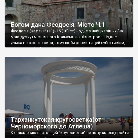
Богом дана Феодосія. Місто Ч.1
Феодосія (Кафа-12 (13) -15 (18) ст) - одне з найцікавіших (на
мою думку) міст всього Кримського півострова .Ну,але
думка в кожного своя, тому щоби розвіяти цей субєктивізм,
запрошую відвідати це
Тарханкутская кругосветка(от
Черноморского до Атлеша)
К сожалению настоящей "кругосветки" не получилось,пройти