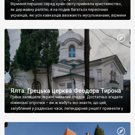
Вірменія першою серед країн світу прийняла християнство,
як державну релігію, й на подив багатьох пересічних
українців, які усіх кавказців вважають мусульманами, вірмени
є відданими вірянами Христа
Ялта. Грецька церква Феодора Тирона
Греки залишили Україні чималий спадок. Достатньо згадати
ніжинські огірочки – ви ж мабуть всі знаєте, що цей,
загублений у радянські часи, легендарний рецепт привезли у
Ніжин греки?