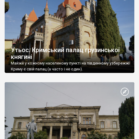
Утьос. Кримський палац грузинської
княгині
Майже у кожному населеному пункті на південному узбережжі
Криму є свій палац (а часто і не один).