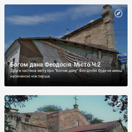
Богом дана Феодосія. Місто Ч.2
Друга частина звіту про "Богом дану" Феодосію буде не менш
насиченою ніж перша.