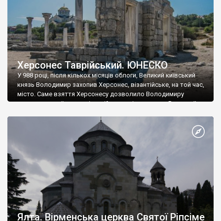
Херсонес Таврійський. ЮНЕСКО
У 988 році, після кількох місяців облоги, Великий київський
князь Володимир захопив Херсонес, візантійське, на той час,
місто. Саме взяття Херсонесу дозволило Володимиру
диктувати свої умови візантійському імператору Василю ІІ, та
одружитися з його дочкою Ганною. Цього ж року, в
Херсонесі Володимир-язичник, став Василем-християнином.
А потім було Хрещення Русі. На честь Херсонесу Таврійського
названо місто […]
Ялта. Вірменська церква Святої Ріпсіме