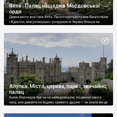
Ялта . Палац нащадків Мордовської
орди
Дивне місто все таки Ялта. Такого контрасту між багатством
і бідністю, між розкішшю і розрухою в Україні більше не
знайдеш.
Алупка. Місто, церква, парк і, звичайно,
палац
Князь Воронцов був чи не найвідомішою людиною свого
часу, але давайте не будемо кривити душею – чи знали ви це
прізвище до відвідин Алупки? Мабуть все таки ні.