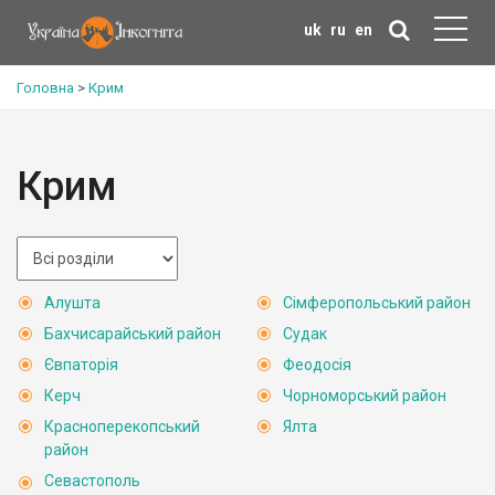
uk
ru
en
Головна
>
Крим
Крим
Алушта
Сімферопольський район
Бахчисарайський район
Судак
Євпаторія
Феодосія
Керч
Чорноморський район
Красноперекопський
Ялта
район
Севастополь