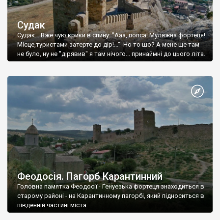
Судак
Судак... Вже чую крики в спину: "Ааа, попса! Муляжна фортеця!
Місце,туристами затерте до дір!..." Но то шо? А мене ще там
не було, ну не "дірявив" я там нічого... принаймні до цього літа.
Феодосія. Пагорб Карантинний
Головна памятка Феодосії - Генуезька фортеця знаходиться в
старому районі - на Карантинному пагорбі, який підноситься в
південній частині міста.