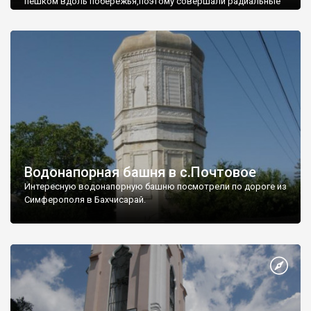
пешком вдоль побережья,поэтому совершали радиальные
вылазки из Оленевки.
Водонапорная башня в с.Почтовое
Интересную водонапорную башню посмотрели по дороге из
Симферополя в Бахчисарай.