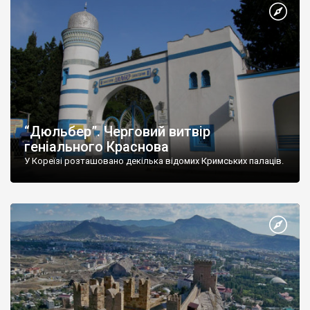
“Дюльбер”. Черговий витвір
геніального Краснова
У Кореїзі розташовано декілька відомих Кримських палаців.