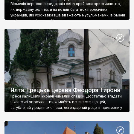
Вірменія першою серед країн світу прийняла християнство,
як державну релігію, й на подив багатьох пересічних
українців, які усіх кавказців вважають мусульманами, вірмени
є відданими вірянами Христа
Ялта. Грецька церква Феодора Тирона
Греки залишили Україні чималий спадок. Достатньо згадати
ніжинські огірочки – ви ж мабуть всі знаєте, що цей,
загублений у радянські часи, легендарний рецепт привезли у
Ніжин греки?