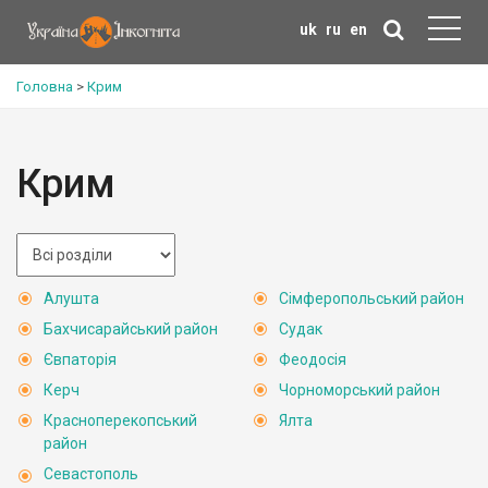
uk
ru
en
Головна
>
Крим
Крим
Алушта
Сімферопольський район
Бахчисарайський район
Судак
Євпаторія
Феодосія
Керч
Чорноморський район
Красноперекопський
Ялта
район
Севастополь