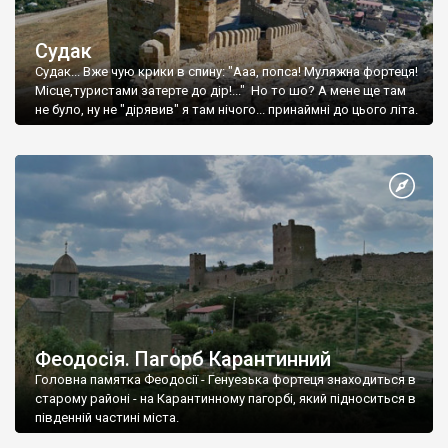
Судак
Судак... Вже чую крики в спину: "Ааа, попса! Муляжна фортеця!
Місце,туристами затерте до дір!..." Но то шо? А мене ще там
не було, ну не "дірявив" я там нічого... принаймні до цього літа.
Феодосія. Пагорб Карантинний
Головна памятка Феодосії - Генуезька фортеця знаходиться в
старому районі - на Карантинному пагорбі, який підноситься в
південній частині міста.