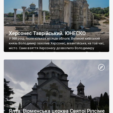
Херсонес Таврійський. ЮНЕСКО
У 988 році, після кількох місяців облоги, Великий київський
князь Володимир захопив Херсонес, візантійське, на той час,
місто. Саме взяття Херсонесу дозволило Володимиру
диктувати свої умови візантійському імператору Василю ІІ, та
одружитися з його дочкою Ганною. Цього ж року, в
Херсонесі Володимир-язичник, став Василем-християнином.
А потім було Хрещення Русі. На честь Херсонесу Таврійського
названо місто […]
Ялта. Вірменська церква Святої Ріпсіме