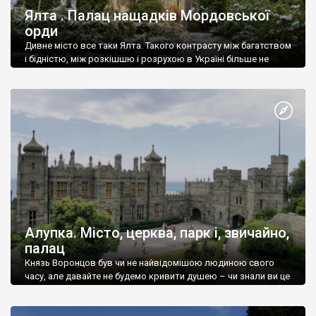
Ялта . Палац нащадків Мордовської
орди
Дивне місто все таки Ялта. Такого контрасту між багатством
і бідністю, між розкішшю і розрухою в Україні більше не
знайдеш.
Алупка. Місто, церква, парк і, звичайно,
палац
Князь Воронцов був чи не найвідомішою людиною свого
часу, але давайте не будемо кривити душею – чи знали ви це
прізвище до відвідин Алупки? Мабуть все таки ні.