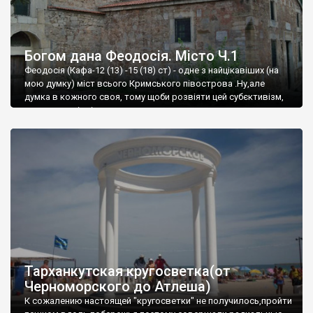
Богом дана Феодосія. Місто Ч.1
Феодосія (Кафа-12 (13) -15 (18) ст) - одне з найцікавіших (на
мою думку) міст всього Кримського півострова .Ну,але
думка в кожного своя, тому щоби розвіяти цей субєктивізм,
запрошую відвідати це
Тарханкутская кругосветка(от
Черноморского до Атлеша)
К сожалению настоящей "кругосветки" не получилось,пройти