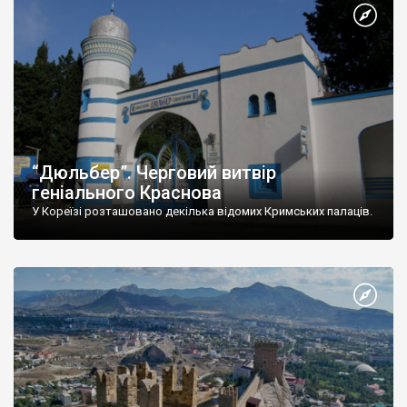
“Дюльбер”. Черговий витвір
геніального Краснова
У Кореїзі розташовано декілька відомих Кримських палаців.