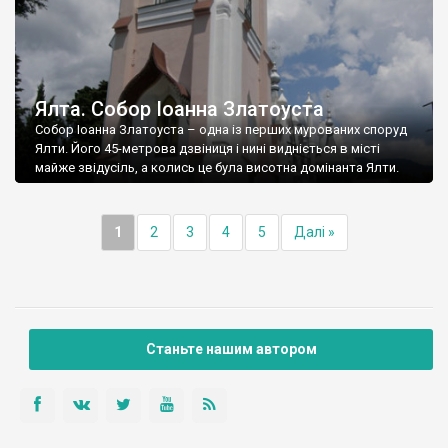
Ялта. Собор Іоанна Златоуста
Собор Іоанна Златоуста – одна із перших мурованих споруд
Ялти. Його 45-метрова дзвіниця і нині видніється в місті
майже звідусіль, а колись це була висотна домінанта Ялти.
1
2
3
4
5
Далі »
Станьте нашим автором