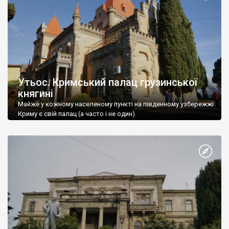
Утьос. Кримський палац грузинської
княгині
Майже у кожному населеному пункті на південному узбережжі
Криму є свій палац (а часто і не один).