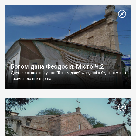
Богом дана Феодосія. Місто Ч.2
Друга частина звіту про "Богом дану" Феодосію буде не менш
насиченою ніж перша.