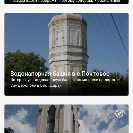
пешком вдоль побережья,поэтому совершали радиальные
вылазки из Оленевки.
Водонапорная башня в с.Почтовое
Интересную водонапорную башню посмотрели по дороге из
Симферополя в Бахчисарай.