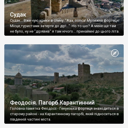
Судак
Судак... Вже чую крики в спину: "Ааа, попса! Муляжна фортеця!
Місце,туристами затерте до дір!..." Но то шо? А мене ще там
не було, ну не "дірявив" я там нічого... принаймні до цього літа.
Феодосія. Пагорб Карантинний
Головна памятка Феодосії - Генуезька фортеця знаходиться в
старому районі - на Карантинному пагорбі, який підноситься в
південній частині міста.