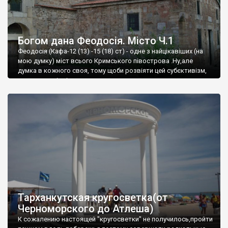
Богом дана Феодосія. Місто Ч.1
Феодосія (Кафа-12 (13) -15 (18) ст) - одне з найцікавіших (на
мою думку) міст всього Кримського півострова .Ну,але
думка в кожного своя, тому щоби розвіяти цей субєктивізм,
запрошую відвідати це
Тарханкутская кругосветка(от
Черноморского до Атлеша)
К сожалению настоящей "кругосветки" не получилось,пройти