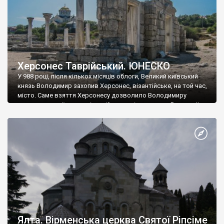
Херсонес Таврійський. ЮНЕСКО
У 988 році, після кількох місяців облоги, Великий київський
князь Володимир захопив Херсонес, візантійське, на той час,
місто. Саме взяття Херсонесу дозволило Володимиру
диктувати свої умови візантійському імператору Василю ІІ, та
одружитися з його дочкою Ганною. Цього ж року, в
Херсонесі Володимир-язичник, став Василем-християнином.
А потім було Хрещення Русі. На честь Херсонесу Таврійського
названо місто […]
Ялта. Вірменська церква Святої Ріпсіме