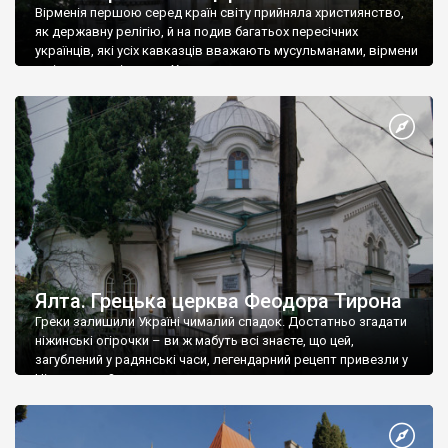
Вірменія першою серед країн світу прийняла християнство,
як державну релігію, й на подив багатьох пересічних
українців, які усіх кавказців вважають мусульманами, вірмени
є відданими вірянами Христа
Ялта. Грецька церква Феодора Тирона
Греки залишили Україні чималий спадок. Достатньо згадати
ніжинські огірочки – ви ж мабуть всі знаєте, що цей,
загублений у радянські часи, легендарний рецепт привезли у
Ніжин греки?