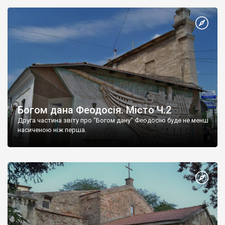
Богом дана Феодосія. Місто Ч.2
Друга частина звіту про "Богом дану" Феодосію буде не менш
насиченою ніж перша.