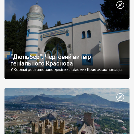
“Дюльбер”. Черговий витвір
геніального Краснова
У Кореїзі розташовано декілька відомих Кримських палаців.