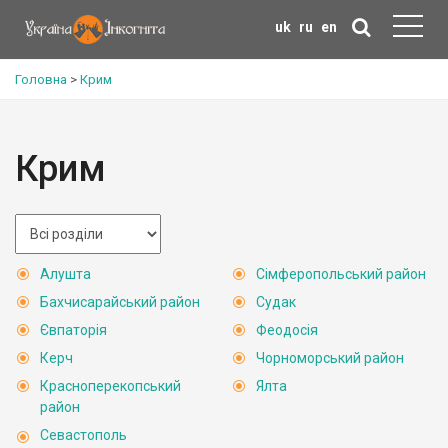
uk
ru
en
Головна
>
Крим
Крим
Алушта
Сімферопольський район
Бахчисарайський район
Судак
Євпаторія
Феодосія
Керч
Чорноморський район
Красноперекопський
Ялта
район
Севастополь