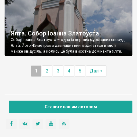
Ялта. Собор Іоанна Златоуста
Собор Іоанна Златоуста – одна із перших мурованих споруд
Ялти. Його 45-метрова дзвіниця і нині видніється в місті
майже звідусіль, а колись це була висотна домінанта Ялти.
1
2
3
4
5
Далі »
Станьте нашим автором