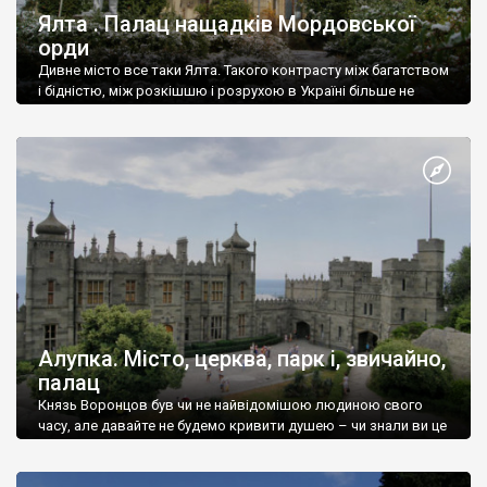
Ялта . Палац нащадків Мордовської
орди
Дивне місто все таки Ялта. Такого контрасту між багатством
і бідністю, між розкішшю і розрухою в Україні більше не
знайдеш.
Алупка. Місто, церква, парк і, звичайно,
палац
Князь Воронцов був чи не найвідомішою людиною свого
часу, але давайте не будемо кривити душею – чи знали ви це
прізвище до відвідин Алупки? Мабуть все таки ні.