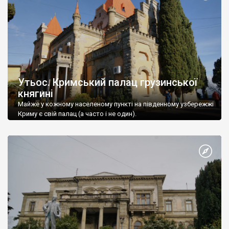
Утьос. Кримський палац грузинської
княгині
Майже у кожному населеному пункті на південному узбережжі
Криму є свій палац (а часто і не один).