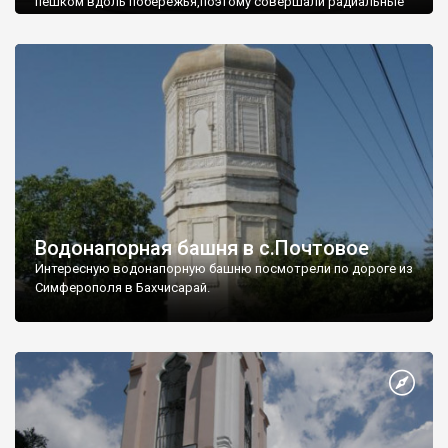
пешком вдоль побережья,поэтому совершали радиальные
вылазки из Оленевки.
Водонапорная башня в с.Почтовое
Интересную водонапорную башню посмотрели по дороге из
Симферополя в Бахчисарай.