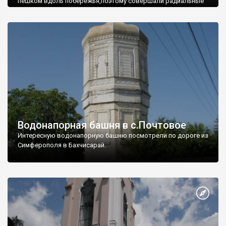
пешком вдоль побережья,поэтому совершали радиальные
вылазки из Оленевки.
Водонапорная башня в с.Почтовое
Интересную водонапорную башню посмотрели по дороге из
Симферополя в Бахчисарай.