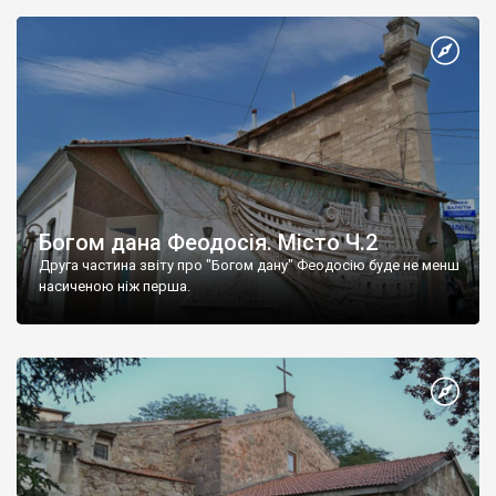
Богом дана Феодосія. Місто Ч.2
Друга частина звіту про "Богом дану" Феодосію буде не менш
насиченою ніж перша.