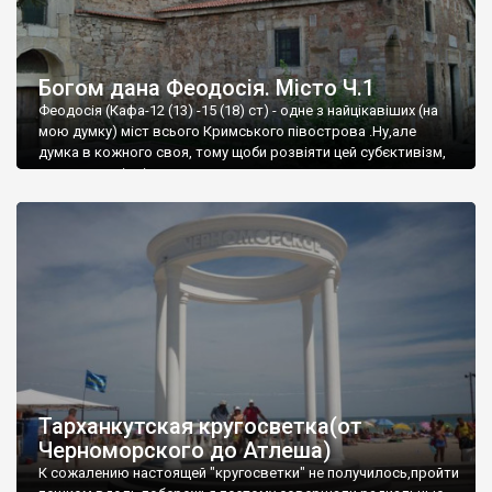
Богом дана Феодосія. Місто Ч.1
Феодосія (Кафа-12 (13) -15 (18) ст) - одне з найцікавіших (на
мою думку) міст всього Кримського півострова .Ну,але
думка в кожного своя, тому щоби розвіяти цей субєктивізм,
запрошую відвідати це
Тарханкутская кругосветка(от
Черноморского до Атлеша)
К сожалению настоящей "кругосветки" не получилось,пройти