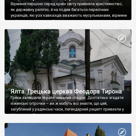
Вірменія першою серед країн світу прийняла християнство,
як державну релігію, й на подив багатьох пересічних
українців, які усіх кавказців вважають мусульманами, вірмени
є відданими вірянами Христа
Ялта. Грецька церква Феодора Тирона
Греки залишили Україні чималий спадок. Достатньо згадати
ніжинські огірочки – ви ж мабуть всі знаєте, що цей,
загублений у радянські часи, легендарний рецепт привезли у
Ніжин греки?