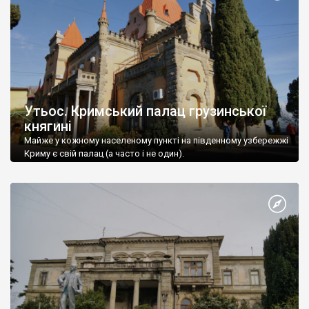
Утьос. Кримський палац грузинської
княгині
Майже у кожному населеному пункті на південному узбережжі
Криму є свій палац (а часто і не один).