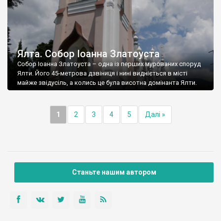
Ялта. Собор Іоанна Златоуста
Собор Іоанна Златоуста – одна із перших мурованих споруд
Ялти. Його 45-метрова дзвіниця і нині видніється в місті
майже звідусіль, а колись це була висотна домінанта Ялти.
1
2
3
4
5
Далі »
Станьте нашим автором