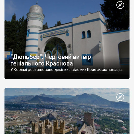
“Дюльбер”. Черговий витвір
геніального Краснова
У Кореїзі розташовано декілька відомих Кримських палаців.