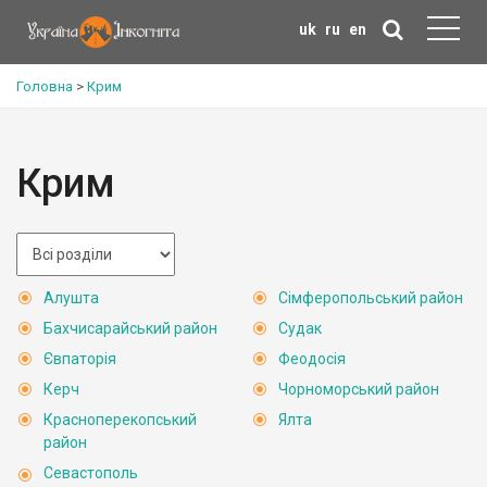
uk
ru
en
Головна
>
Крим
Крим
Алушта
Сімферопольський район
Бахчисарайський район
Судак
Євпаторія
Феодосія
Керч
Чорноморський район
Красноперекопський
Ялта
район
Севастополь