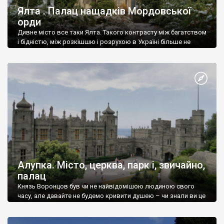
Ялта . Палац нащадків Мордовської
орди
Дивне місто все таки Ялта. Такого контрасту між багатством
і бідністю, між розкішшю і розрухою в Україні більше не
знайдеш.
Алупка. Місто, церква, парк і, звичайно,
палац
Князь Воронцов був чи не найвідомішою людиною свого
часу, але давайте не будемо кривити душею – чи знали ви це
прізвище до відвідин Алупки? Мабуть все таки ні.