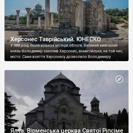
Херсонес Таврійський. ЮНЕСКО
У 988 році, після кількох місяців облоги, Великий київський
князь Володимир захопив Херсонес, візантійське, на той час,
місто. Саме взяття Херсонесу дозволило Володимиру
диктувати свої умови візантійському імператору Василю ІІ, та
одружитися з його дочкою Ганною. Цього ж року, в
Херсонесі Володимир-язичник, став Василем-християнином.
А потім було Хрещення Русі. На честь Херсонесу Таврійського
названо місто […]
Ялта. Вірменська церква Святої Ріпсіме