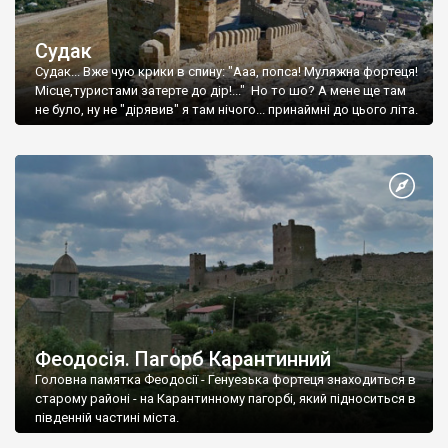
Судак
Судак... Вже чую крики в спину: "Ааа, попса! Муляжна фортеця!
Місце,туристами затерте до дір!..." Но то шо? А мене ще там
не було, ну не "дірявив" я там нічого... принаймні до цього літа.
Феодосія. Пагорб Карантинний
Головна памятка Феодосії - Генуезька фортеця знаходиться в
старому районі - на Карантинному пагорбі, який підноситься в
південній частині міста.