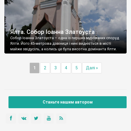
Ялта. Собор Іоанна Златоуста
Собор Іоанна Златоуста – одна із перших мурованих споруд
Ялти. Його 45-метрова дзвіниця і нині видніється в місті
майже звідусіль, а колись це була висотна домінанта Ялти.
1
2
3
4
5
Далі »
Станьте нашим автором