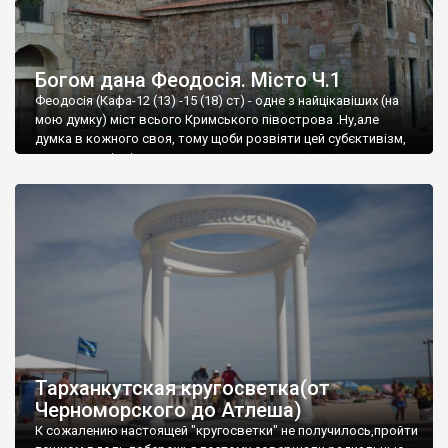
Богом дана Феодосія. Місто Ч.1
Феодосія (Кафа-12 (13) -15 (18) ст) - одне з найцікавіших (на
мою думку) міст всього Кримського півострова .Ну,але
думка в кожного своя, тому щоби розвіяти цей субєктивізм,
запрошую відвідати це
Тарханкутская кругосветка(от
Черноморского до Атлеша)
К сожалению настоящей "кругосветки" не получилось,пройти