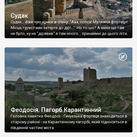
Судак
Судак... Вже чую крики в спину: "Ааа, попса! Муляжна фортеця!
Місце,туристами затерте до дір!..." Но то шо? А мене ще там
не було, ну не "дірявив" я там нічого... принаймні до цього літа.
Феодосія. Пагорб Карантинний
Головна памятка Феодосії - Генуезька фортеця знаходиться в
старому районі - на Карантинному пагорбі, який підноситься в
південній частині міста.