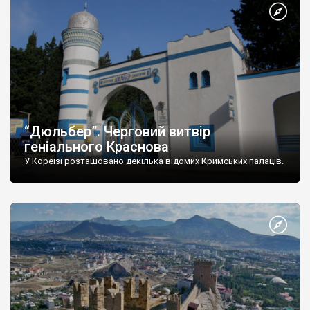
“Дюльбер”. Черговий витвір
геніального Краснова
У Кореїзі розташовано декілька відомих Кримських палаців.