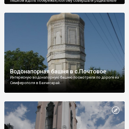
пешком вдоль побережья,поэтому совершали радиальные
вылазки из Оленевки.
Водонапорная башня в с.Почтовое
Интересную водонапорную башню посмотрели по дороге из
Симферополя в Бахчисарай.