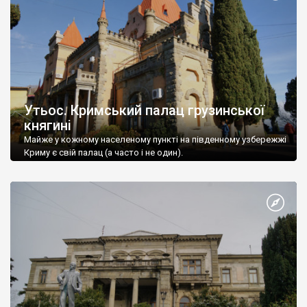
Утьос. Кримський палац грузинської
княгині
Майже у кожному населеному пункті на південному узбережжі
Криму є свій палац (а часто і не один).