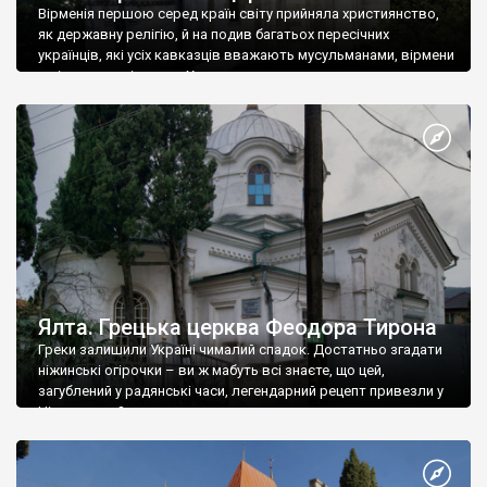
Вірменія першою серед країн світу прийняла християнство,
як державну релігію, й на подив багатьох пересічних
українців, які усіх кавказців вважають мусульманами, вірмени
є відданими вірянами Христа
Ялта. Грецька церква Феодора Тирона
Греки залишили Україні чималий спадок. Достатньо згадати
ніжинські огірочки – ви ж мабуть всі знаєте, що цей,
загублений у радянські часи, легендарний рецепт привезли у
Ніжин греки?