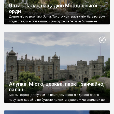
Ялта . Палац нащадків Мордовської
орди
Дивне місто все таки Ялта. Такого контрасту між багатством
і бідністю, між розкішшю і розрухою в Україні більше не
знайдеш.
Алупка. Місто, церква, парк і, звичайно,
палац
Князь Воронцов був чи не найвідомішою людиною свого
часу, але давайте не будемо кривити душею – чи знали ви це
прізвище до відвідин Алупки? Мабуть все таки ні.