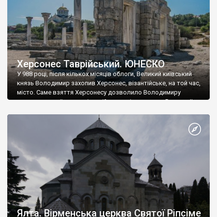
Херсонес Таврійський. ЮНЕСКО
У 988 році, після кількох місяців облоги, Великий київський
князь Володимир захопив Херсонес, візантійське, на той час,
місто. Саме взяття Херсонесу дозволило Володимиру
диктувати свої умови візантійському імператору Василю ІІ, та
одружитися з його дочкою Ганною. Цього ж року, в
Херсонесі Володимир-язичник, став Василем-християнином.
А потім було Хрещення Русі. На честь Херсонесу Таврійського
названо місто […]
Ялта. Вірменська церква Святої Ріпсіме