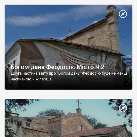
Богом дана Феодосія. Місто Ч.2
Друга частина звіту про "Богом дану" Феодосію буде не менш
насиченою ніж перша.