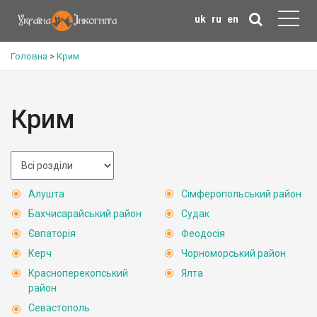
uk
ru
en
Головна
>
Крим
Крим
Алушта
Сімферопольський район
Бахчисарайський район
Судак
Євпаторія
Феодосія
Керч
Чорноморський район
Красноперекопський
Ялта
район
Севастополь