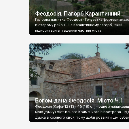
Феодосія. Пагорб Карантинний
Головна памятка Феодосії - Генуезька фортеця знах
в старому районі - на Карантинному пагорбі, який
підноситься в південній частині міста.
Богом дана Феодосія. Місто Ч.1
Феодосія (Кафа-12 (13) -15 (18) ст) - одне з найцікаві
мою думку) міст всього Кримського півострова .Ну,
думка в кожного своя, тому щоби розвіяти цей субєк
запрошую відвідати це