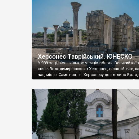
музею «Новгородський музей-заповідник» сотні арт
візантійської доби. Раритети викрадені з фондів об’
культурної спадщини ЮНЕСКО «Херсонеса Таврійсько
Офіційно – на виставку «Золото Візантії», але експер
влада в Україні вважають це лише […]
Херсонес Таврійський. ЮНЕСКО
У 988 році, після кількох місяців облоги, Великий киї
князь Володимир захопив Херсонес, візантійське, на
час, місто. Саме взяття Херсонесу дозволило Воло
диктувати свої умови візантійському імператору Вас
та одружитися з його дочкою Ганною. Цього ж року,
Херсонесі Володимир-язичник, став Василем-
християнином. А потім було Хрещення Русі. На честь
Херсонесу Таврійського названо місто […]