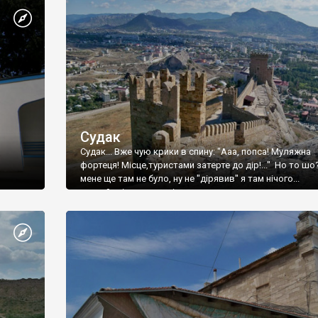
Судак
Судак... Вже чую крики в спину: "Ааа, попса! Муляжна
фортеця! Місце,туристами затерте до дір!..." Но то шо
мене ще там не було, ну не "дірявив" я там нічого...
принаймні до цього літа.