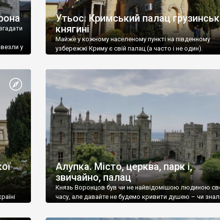
рона
Утьос. Кримський палац грузинськ
княгині
згадати
Майже у кожному населеному пункті на південному
ивезли у
узбережжі Криму є свій палац (а часто і не один).
ої
Алупка. Місто, церква, парк і,
звичайно, палац
Князь Воронцов був чи не найвідомішою людиною св
раїні
часу, але давайте не будемо кривити душею – чи знал
це прізвище до відвідин Алупки? Мабуть все таки ні.