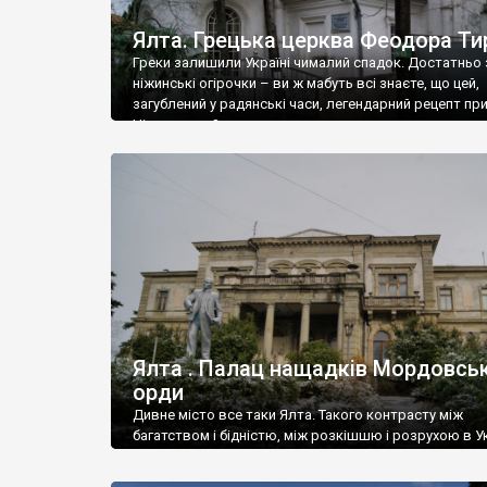
Ялта. Грецька церква Феодора Ти
Греки залишили Україні чималий спадок. Достатньо 
ніжинські огірочки – ви ж мабуть всі знаєте, що цей,
загублений у радянські часи, легендарний рецепт пр
Ніжин греки?
Ялта . Палац нащадків Мордовськ
орди
Дивне місто все таки Ялта. Такого контрасту між
багатством і бідністю, між розкішшю і розрухою в Ук
більше не знайдеш.