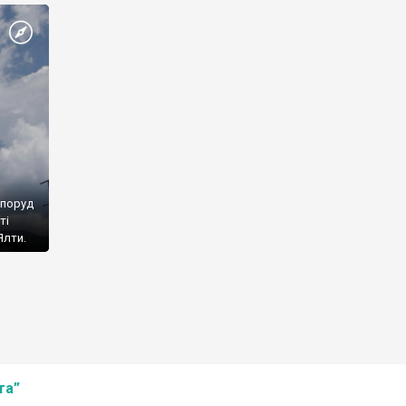
споруд
ті
Ялти.
та”