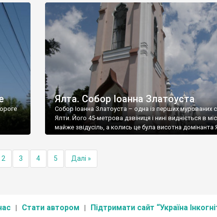
е
Ялта. Собор Іоанна Златоуста
ороге
Собор Іоанна Златоуста – одна із перших мурованих 
Ялти. Його 45-метрова дзвіниця і нині видніється в міс
майже звідусіль, а колись це була висотна домінанта 
2
3
4
5
Далі »
нас
Стати автором
Підтримати сайт “Україна Інкогні