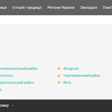
ниця
Історія і традиції
Регіони України
Закордон
Пам'
ноперекопський район
Феодосія
стополь
Чорноморський район
еропольський район
Ялта
к