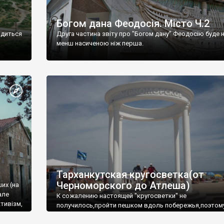
Богом дана Феодосія. Місто Ч.2
одиться
Друга частина звіту про "Богом дану" Феодосію буде 
менш насиченою ніж перша.
Тарханкутская кругосветка(от
Черноморского до Атлеша)
ших (на
але
К сожалению настоящей "кругосветки" не
тивізм,
получилось,пройти пешком вдоль побережья,поэтом
совершали радиальные вылазки из Оленевки.