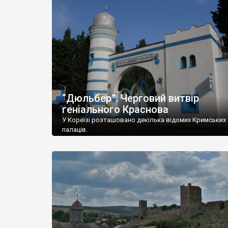
“Дюльбер”. Черговий витвір
геніального Краснова
У Кореїзі розташовано декілька відомих Кримських
палаців.