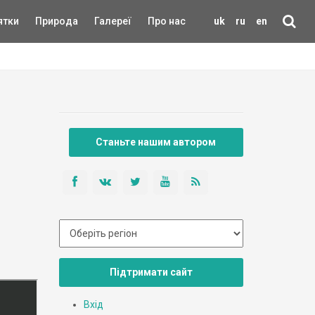
ятки
Природа
Галереї
Про нас
uk
ru
en
Станьте нашим автором
Підтримати сайт
Вхід