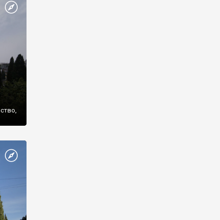
же
нство,