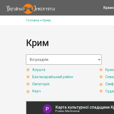
Крам
Головна
>
Крим
Крим
Алушта
Крас
Бахчисарайський район
Сева
Євпаторія
Сімф
Керч
Суда