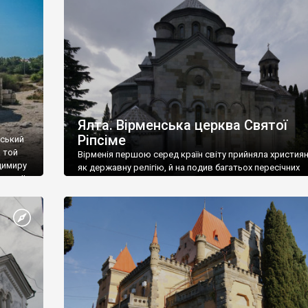
ефактів
називаються «повстяками» (postaki)…” “Вино. Крим
єкту
виробляє відмінне вино і його вдосталь: воно все ду
го».
легке біле і дуже […]
ти та
Ялта. Вірменська церква Святої
Ріпсіме
вський
 той
Вірменія першою серед країн світу прийняла христия
димиру
як державну релігію, й на подив багатьох пересічних
илю ІІ,
українців, які усіх кавказців вважають мусульманами,
 в
вірмени є відданими вірянами Христа