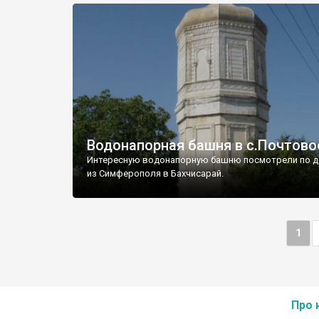
Водонапорная башня в с.Почтово
Интересную водонапорную башню посмотрели по д
из Симферополя в Бахчисарай.
1
Про 