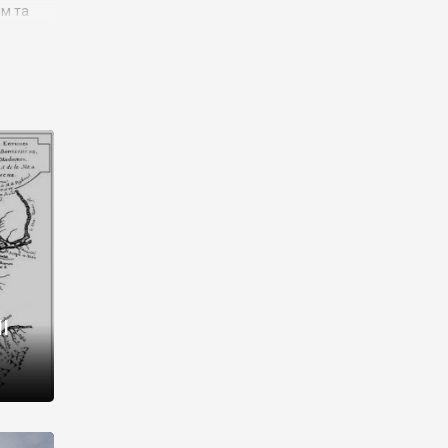
им та
ора і
є
го типу,
ей-
рний
ста:
 райони
від 2
I
і,
рукти,
 котрі