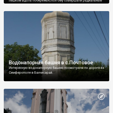
пешком вдоль побережья,поэтому совершали радиальные
вылазки из Оленевки.
Водонапорная башня в с.Почтовое
Интересную водонапорную башню посмотрели по дороге из
Симферополя в Бахчисарай.