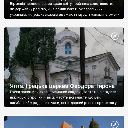
Вірменія першою серед країн світу прийняла християнство,
як державну релігію, й на подив багатьох пересічних
українців, які усіх кавказців вважають мусульманами, вірмени
є відданими вірянами Христа
Ялта. Грецька церква Феодора Тирона
Греки залишили Україні чималий спадок. Достатньо згадати
ніжинські огірочки – ви ж мабуть всі знаєте, що цей,
загублений у радянські часи, легендарний рецепт привезли у
Ніжин греки?