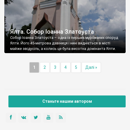
Ялта. Собор Іоанна Златоуста
Собор Іоанна Златоуста – одна із перших мурованих споруд
Ялти. Його 45-метрова дзвіниця і нині видніється в місті
майже звідусіль, а колись це була висотна домінанта Ялти.
1
2
3
4
5
Далі »
Станьте нашим автором