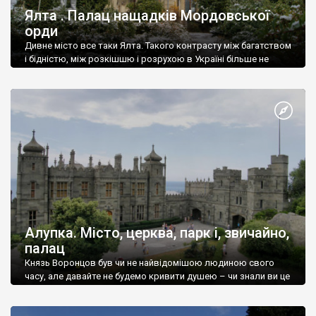
Ялта . Палац нащадків Мордовської
орди
Дивне місто все таки Ялта. Такого контрасту між багатством
і бідністю, між розкішшю і розрухою в Україні більше не
знайдеш.
Алупка. Місто, церква, парк і, звичайно,
палац
Князь Воронцов був чи не найвідомішою людиною свого
часу, але давайте не будемо кривити душею – чи знали ви це
прізвище до відвідин Алупки? Мабуть все таки ні.