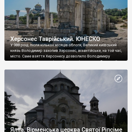
Херсонес Таврійський. ЮНЕСКО
У 988 році, після кількох місяців облоги, Великий київський
князь Володимир захопив Херсонес, візантійське, на той час,
місто. Саме взяття Херсонесу дозволило Володимиру
диктувати свої умови візантійському імператору Василю ІІ, та
одружитися з його дочкою Ганною. Цього ж року, в
Херсонесі Володимир-язичник, став Василем-християнином.
А потім було Хрещення Русі. На честь Херсонесу Таврійського
названо місто […]
Ялта. Вірменська церква Святої Ріпсіме