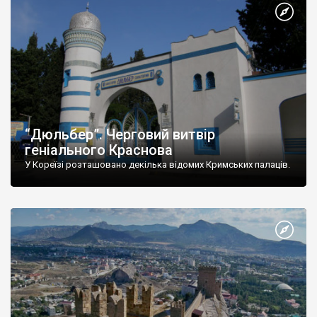
“Дюльбер”. Черговий витвір
геніального Краснова
У Кореїзі розташовано декілька відомих Кримських палаців.