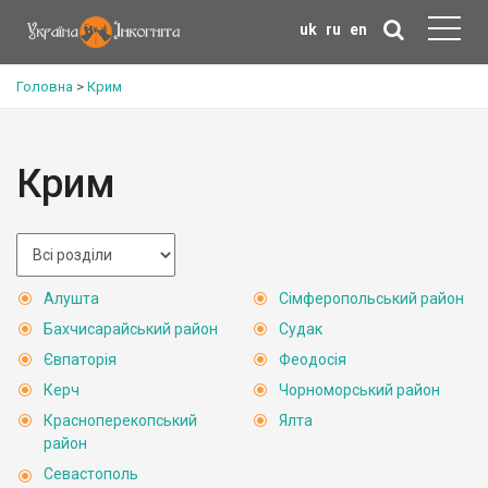
uk
ru
en
Головна
>
Крим
Крим
Алушта
Сімферопольський район
Бахчисарайський район
Судак
Євпаторія
Феодосія
Керч
Чорноморський район
Красноперекопський
Ялта
район
Севастополь