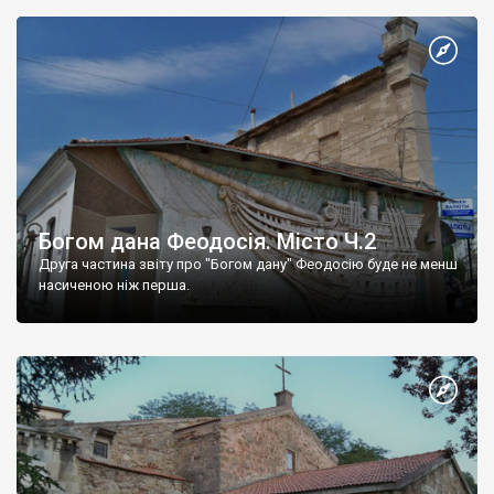
Богом дана Феодосія. Місто Ч.2
Друга частина звіту про "Богом дану" Феодосію буде не менш
насиченою ніж перша.