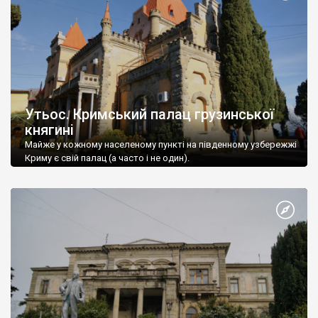
Утьос. Кримський палац грузинської
княгині
Майже у кожному населеному пункті на південному узбережжі
Криму є свій палац (а часто і не один).