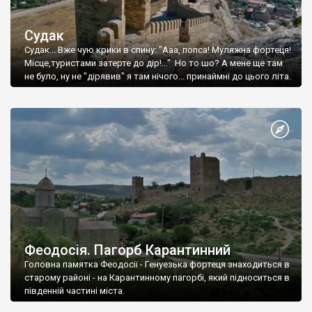
Судак
Судак... Вже чую крики в спину: "Ааа, попса! Муляжна фортеця!
Місце,туристами затерте до дір!..." Но то шо? А мене ще там
не було, ну не "дірявив" я там нічого... принаймні до цього літа.
Феодосія. Пагорб Карантинний
Головна памятка Феодосії - Генуезька фортеця знаходиться в
старому районі - на Карантинному пагорбі, який підноситься в
південній частині міста.