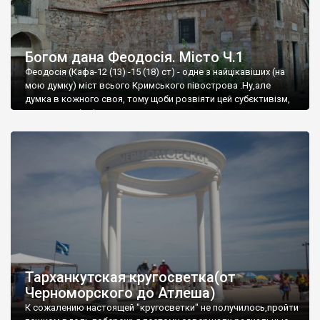
Богом дана Феодосія. Місто Ч.1
Феодосія (Кафа-12 (13) -15 (18) ст) - одне з найцікавіших (на
мою думку) міст всього Кримського півострова .Ну,але
думка в кожного своя, тому щоби розвіяти цей субєктивізм,
запрошую відвідати це
Тарханкутская кругосветка(от
Черноморского до Атлеша)
К сожалению настоящей "кругосветки" не получилось,пройти