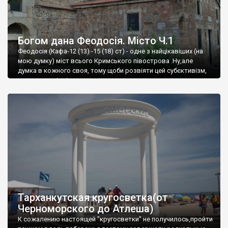
Богом дана Феодосія. Місто Ч.1
Феодосія (Кафа-12 (13) -15 (18) ст) - одне з найцікавіших (на
мою думку) міст всього Кримського півострова .Ну,але
думка в кожного своя, тому щоби розвіяти цей субєктивізм,
запрошую відвідати це
Тарханкутская кругосветка(от
Черноморского до Атлеша)
К сожалению настоящей "кругосветки" не получилось,пройти