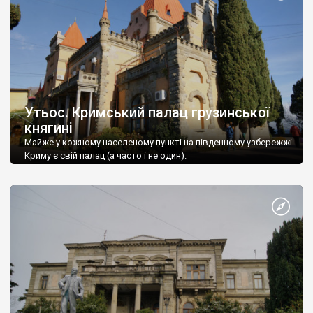
Утьос. Кримський палац грузинської
княгині
Майже у кожному населеному пункті на південному узбережжі
Криму є свій палац (а часто і не один).