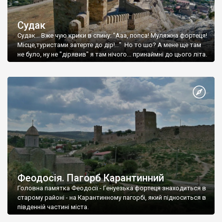
Судак
Судак... Вже чую крики в спину: "Ааа, попса! Муляжна фортеця!
Місце,туристами затерте до дір!..." Но то шо? А мене ще там
не було, ну не "дірявив" я там нічого... принаймні до цього літа.
Феодосія. Пагорб Карантинний
Головна памятка Феодосії - Генуезька фортеця знаходиться в
старому районі - на Карантинному пагорбі, який підноситься в
південній частині міста.