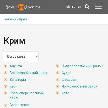
uk
ru
en
Головна
>
Крим
Крим
Алушта
Сімферопольський район
Бахчисарайський район
Судак
Євпаторія
Феодосія
Керч
Чорноморський район
Красноперекопський
Ялта
район
Севастополь