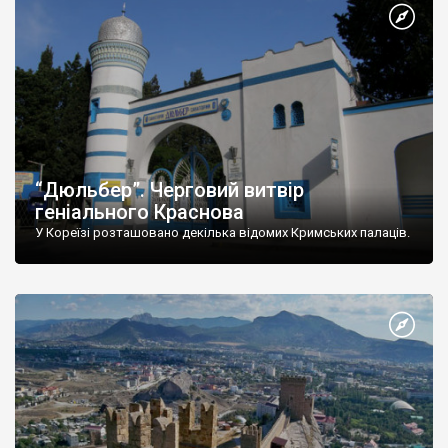
“Дюльбер”. Черговий витвір
геніального Краснова
У Кореїзі розташовано декілька відомих Кримських палаців.