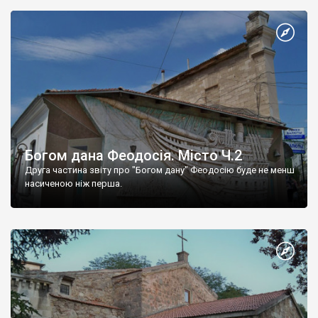
Богом дана Феодосія. Місто Ч.2
Друга частина звіту про "Богом дану" Феодосію буде не менш
насиченою ніж перша.