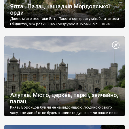
Ялта . Палац нащадків Мордовської
орди
Дивне місто все таки Ялта. Такого контрасту між багатством
і бідністю, між розкішшю і розрухою в Україні більше не
знайдеш.
Алупка. Місто, церква, парк і, звичайно,
палац
Князь Воронцов був чи не найвідомішою людиною свого
часу, але давайте не будемо кривити душею – чи знали ви це
прізвище до відвідин Алупки? Мабуть все таки ні.