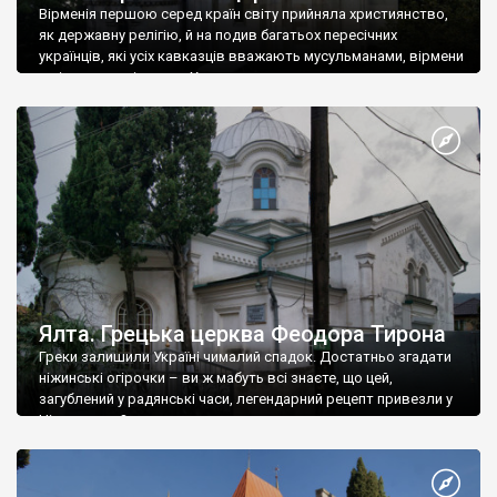
Вірменія першою серед країн світу прийняла християнство,
як державну релігію, й на подив багатьох пересічних
українців, які усіх кавказців вважають мусульманами, вірмени
є відданими вірянами Христа
Ялта. Грецька церква Феодора Тирона
Греки залишили Україні чималий спадок. Достатньо згадати
ніжинські огірочки – ви ж мабуть всі знаєте, що цей,
загублений у радянські часи, легендарний рецепт привезли у
Ніжин греки?