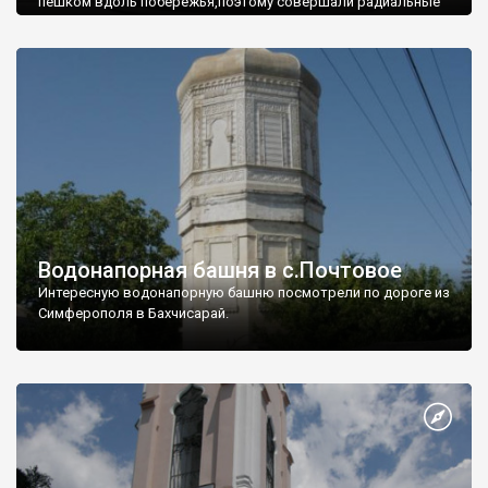
пешком вдоль побережья,поэтому совершали радиальные
вылазки из Оленевки.
Водонапорная башня в с.Почтовое
Интересную водонапорную башню посмотрели по дороге из
Симферополя в Бахчисарай.