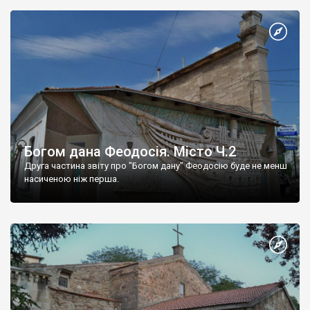
Богом дана Феодосія. Місто Ч.2
Друга частина звіту про "Богом дану" Феодосію буде не менш
насиченою ніж перша.