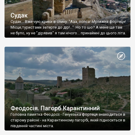
Судак
Судак... Вже чую крики в спину: "Ааа, попса! Муляжна фортеця!
Місце,туристами затерте до дір!..." Но то шо? А мене ще там
не було, ну не "дірявив" я там нічого... принаймні до цього літа.
Феодосія. Пагорб Карантинний
Головна памятка Феодосії - Генуезька фортеця знаходиться в
старому районі - на Карантинному пагорбі, який підноситься в
південній частині міста.