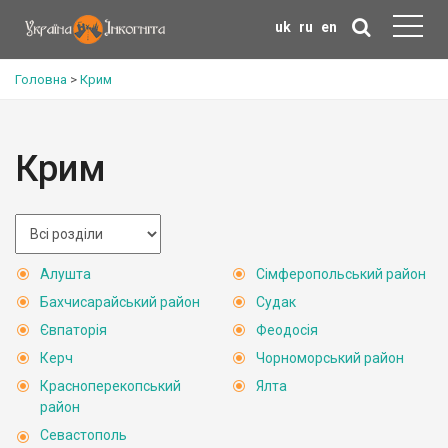
uk
ru
en
Головна
>
Крим
Крим
Алушта
Сімферопольський район
Бахчисарайський район
Судак
Євпаторія
Феодосія
Керч
Чорноморський район
Красноперекопський
Ялта
район
Севастополь