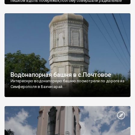
пешком вдоль побережья,поэтому совершали радиальные
вылазки из Оленевки.
Водонапорная башня в с.Почтовое
Интересную водонапорную башню посмотрели по дороге из
Симферополя в Бахчисарай.