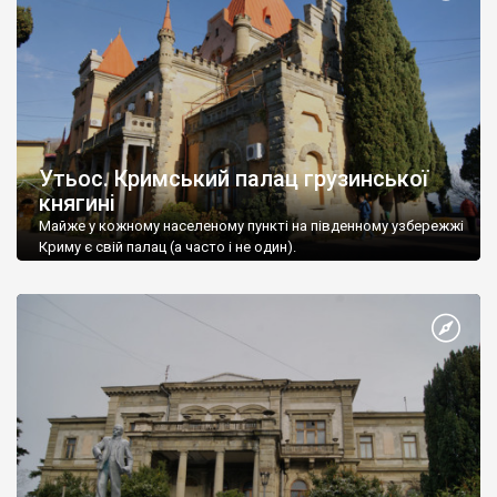
Утьос. Кримський палац грузинської
княгині
Майже у кожному населеному пункті на південному узбережжі
Криму є свій палац (а часто і не один).