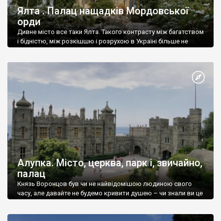
Ялта . Палац нащадків Мордовської
орди
Дивне місто все таки Ялта. Такого контрасту між багатством
і бідністю, між розкішшю і розрухою в Україні більше не
знайдеш.
Алупка. Місто, церква, парк і, звичайно,
палац
Князь Воронцов був чи не найвідомішою людиною свого
часу, але давайте не будемо кривити душею – чи знали ви це
прізвище до відвідин Алупки? Мабуть все таки ні.