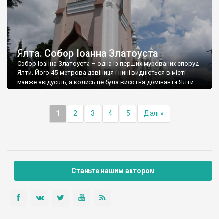
Ялта. Собор Іоанна Златоуста
Собор Іоанна Златоуста – одна із перших мурованих споруд
Ялти. Його 45-метрова дзвіниця і нині видніється в місті
майже звідусіль, а колись це була висотна домінанта Ялти.
1
2
3
4
5
Далі »
Станьте нашим автором