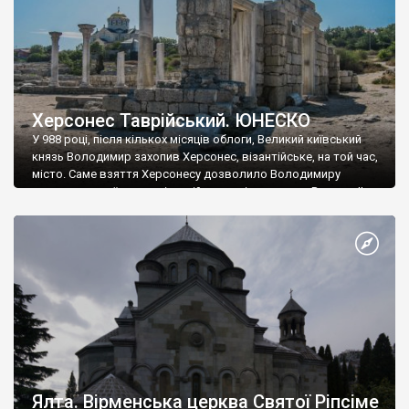
Херсонес Таврійський. ЮНЕСКО
У 988 році, після кількох місяців облоги, Великий київський
князь Володимир захопив Херсонес, візантійське, на той час,
місто. Саме взяття Херсонесу дозволило Володимиру
диктувати свої умови візантійському імператору Василю ІІ, та
одружитися з його дочкою Ганною. Цього ж року, в
Херсонесі Володимир-язичник, став Василем-християнином.
А потім було Хрещення Русі. На честь Херсонесу Таврійського
названо місто […]
Ялта. Вірменська церква Святої Ріпсіме