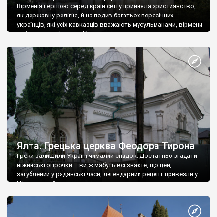
Вірменія першою серед країн світу прийняла християнство,
як державну релігію, й на подив багатьох пересічних
українців, які усіх кавказців вважають мусульманами, вірмени
є відданими вірянами Христа
Ялта. Грецька церква Феодора Тирона
Греки залишили Україні чималий спадок. Достатньо згадати
ніжинські огірочки – ви ж мабуть всі знаєте, що цей,
загублений у радянські часи, легендарний рецепт привезли у
Ніжин греки?