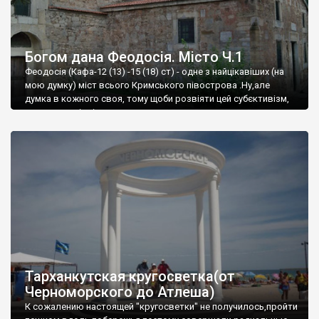
Богом дана Феодосія. Місто Ч.1
Феодосія (Кафа-12 (13) -15 (18) ст) - одне з найцікавіших (на
мою думку) міст всього Кримського півострова .Ну,але
думка в кожного своя, тому щоби розвіяти цей субєктивізм,
запрошую відвідати це
Тарханкутская кругосветка(от
Черноморского до Атлеша)
К сожалению настоящей "кругосветки" не получилось,пройти