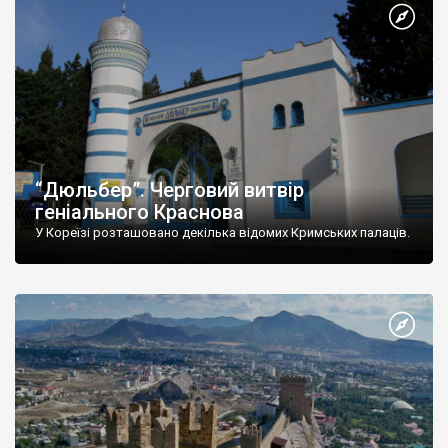
“Дюльбер”. Черговий витвір
геніального Краснова
У Кореїзі розташовано декілька відомих Кримських палаців.