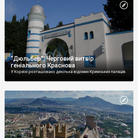
“Дюльбер”. Черговий витвір
геніального Краснова
У Кореїзі розташовано декілька відомих Кримських палаців.