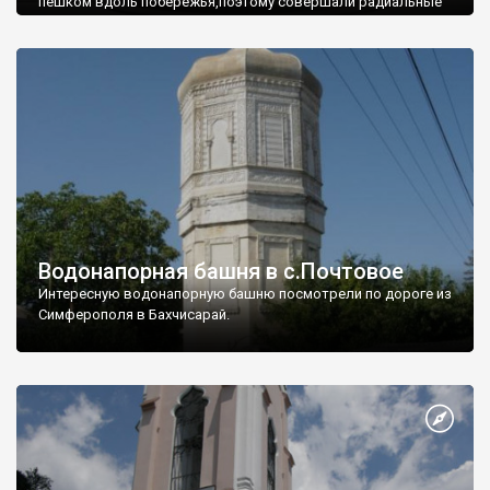
пешком вдоль побережья,поэтому совершали радиальные
вылазки из Оленевки.
Водонапорная башня в с.Почтовое
Интересную водонапорную башню посмотрели по дороге из
Симферополя в Бахчисарай.