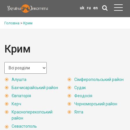
uk
ru
en
Головна
>
Крим
Крим
Алушта
Сімферопольський район
Бахчисарайський район
Судак
Євпаторія
Феодосія
Керч
Чорноморський район
Красноперекопський
Ялта
район
Севастополь