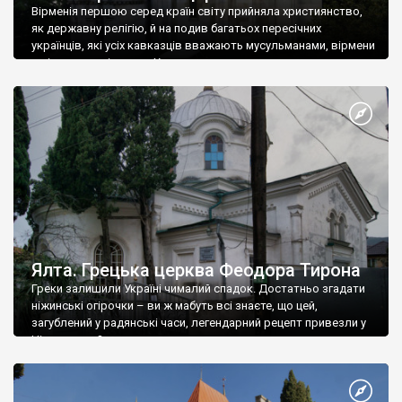
Вірменія першою серед країн світу прийняла християнство,
як державну релігію, й на подив багатьох пересічних
українців, які усіх кавказців вважають мусульманами, вірмени
є відданими вірянами Христа
Ялта. Грецька церква Феодора Тирона
Греки залишили Україні чималий спадок. Достатньо згадати
ніжинські огірочки – ви ж мабуть всі знаєте, що цей,
загублений у радянські часи, легендарний рецепт привезли у
Ніжин греки?