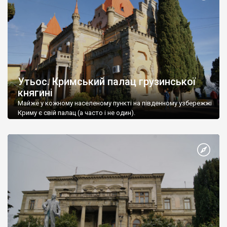
Утьос. Кримський палац грузинської
княгині
Майже у кожному населеному пункті на південному узбережжі
Криму є свій палац (а часто і не один).