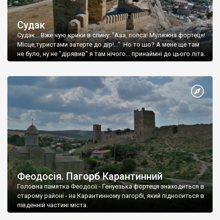
Судак
Судак... Вже чую крики в спину: "Ааа, попса! Муляжна фортеця!
Місце,туристами затерте до дір!..." Но то шо? А мене ще там
не було, ну не "дірявив" я там нічого... принаймні до цього літа.
Феодосія. Пагорб Карантинний
Головна памятка Феодосії - Генуезька фортеця знаходиться в
старому районі - на Карантинному пагорбі, який підноситься в
південній частині міста.