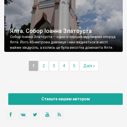
Ялта. Собор Іоанна Златоуста
Собор Іоанна Златоуста – одна із перших мурованих споруд
Ялти. Його 45-метрова дзвіниця і нині видніється в місті
майже звідусіль, а колись це була висотна домінанта Ялти.
1
2
3
4
5
Далі »
Станьте нашим автором