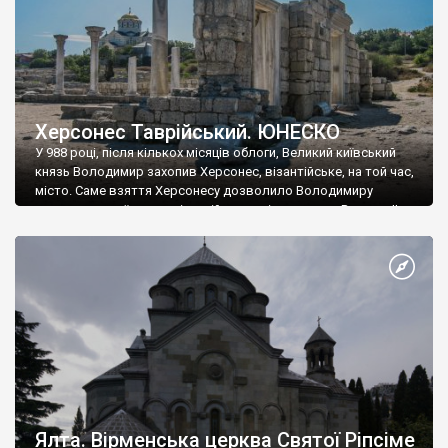
Херсонес Таврійський. ЮНЕСКО
У 988 році, після кількох місяців облоги, Великий київський
князь Володимир захопив Херсонес, візантійське, на той час,
місто. Саме взяття Херсонесу дозволило Володимиру
диктувати свої умови візантійському імператору Василю ІІ, та
одружитися з його дочкою Ганною. Цього ж року, в
Херсонесі Володимир-язичник, став Василем-християнином.
А потім було Хрещення Русі. На честь Херсонесу Таврійського
названо місто […]
Ялта. Вірменська церква Святої Ріпсіме