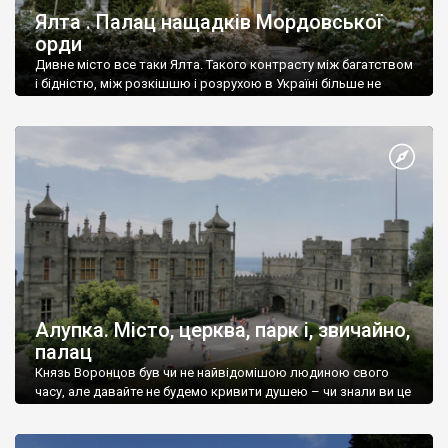
Ялта . Палац нащадків Мордовської
орди
Дивне місто все таки Ялта. Такого контрасту між багатством
і бідністю, між розкішшю і розрухою в Україні більше не
знайдеш.
Алупка. Місто, церква, парк і, звичайно,
палац
Князь Воронцов був чи не найвідомішою людиною свого
часу, але давайте не будемо кривити душею – чи знали ви це
прізвище до відвідин Алупки? Мабуть все таки ні.