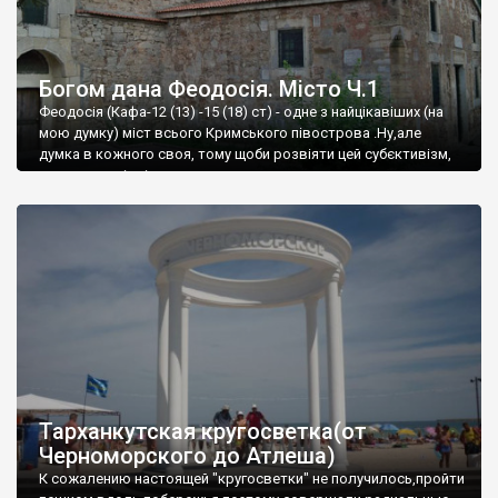
Богом дана Феодосія. Місто Ч.1
Феодосія (Кафа-12 (13) -15 (18) ст) - одне з найцікавіших (на
мою думку) міст всього Кримського півострова .Ну,але
думка в кожного своя, тому щоби розвіяти цей субєктивізм,
запрошую відвідати це
Тарханкутская кругосветка(от
Черноморского до Атлеша)
К сожалению настоящей "кругосветки" не получилось,пройти