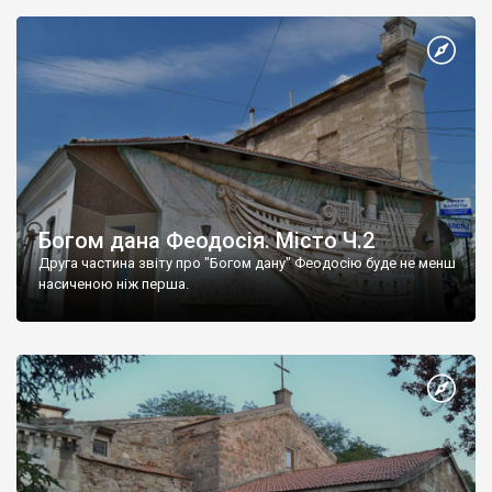
Богом дана Феодосія. Місто Ч.2
Друга частина звіту про "Богом дану" Феодосію буде не менш
насиченою ніж перша.