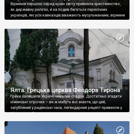
Вірменія першою серед країн світу прийняла християнство,
як державну релігію, й на подив багатьох пересічних
українців, які усіх кавказців вважають мусульманами, вірмени
є відданими вірянами Христа
Ялта. Грецька церква Феодора Тирона
Греки залишили Україні чималий спадок. Достатньо згадати
ніжинські огірочки – ви ж мабуть всі знаєте, що цей,
загублений у радянські часи, легендарний рецепт привезли у
Ніжин греки?