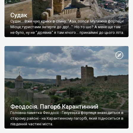
Судак
Судак... Вже чую крики в спину: "Ааа, попса! Муляжна фортеця!
Місце,туристами затерте до дір!..." Но то шо? А мене ще там
не було, ну не "дірявив" я там нічого... принаймні до цього літа.
Феодосія. Пагорб Карантинний
Головна памятка Феодосії - Генуезька фортеця знаходиться в
старому районі - на Карантинному пагорбі, який підноситься в
південній частині міста.