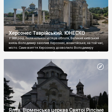
Херсонес Таврійський. ЮНЕСКО
У 988 році, після кількох місяців облоги, Великий київський
князь Володимир захопив Херсонес, візантійське, на той час,
місто. Саме взяття Херсонесу дозволило Володимиру
диктувати свої умови візантійському імператору Василю ІІ, та
одружитися з його дочкою Ганною. Цього ж року, в
Херсонесі Володимир-язичник, став Василем-християнином.
А потім було Хрещення Русі. На честь Херсонесу Таврійського
названо місто […]
Ялта. Вірменська церква Святої Ріпсіме