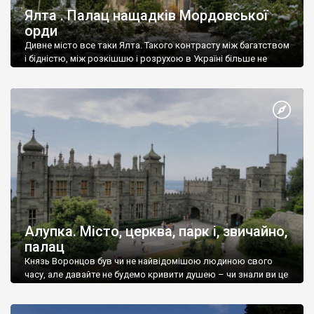
Ялта . Палац нащадків Мордовської
орди
Дивне місто все таки Ялта. Такого контрасту між багатством
і бідністю, між розкішшю і розрухою в Україні більше не
знайдеш.
Алупка. Місто, церква, парк і, звичайно,
палац
Князь Воронцов був чи не найвідомішою людиною свого
часу, але давайте не будемо кривити душею – чи знали ви це
прізвище до відвідин Алупки? Мабуть все таки ні.