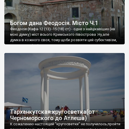
Богом дана Феодосія. Місто Ч.1
Феодосія (Кафа-12 (13) -15 (18) ст) - одне з найцікавіших (на
мою думку) міст всього Кримського півострова .Ну,але
думка в кожного своя, тому щоби розвіяти цей субєктивізм,
запрошую відвідати це
Тарханкутская кругосветка(от
Черноморского до Атлеша)
К сожалению настоящей "кругосветки" не получилось,пройти