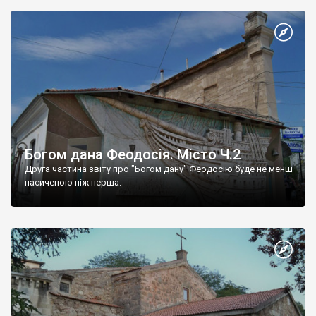
Богом дана Феодосія. Місто Ч.2
Друга частина звіту про "Богом дану" Феодосію буде не менш
насиченою ніж перша.