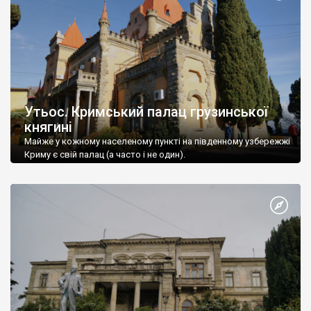
Утьос. Кримський палац грузинської
княгині
Майже у кожному населеному пункті на південному узбережжі
Криму є свій палац (а часто і не один).