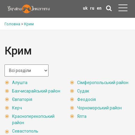
uk
ru
en
Головна
>
Крим
Крим
Алушта
Сімферопольський район
Бахчисарайський район
Судак
Євпаторія
Феодосія
Керч
Чорноморський район
Красноперекопський
Ялта
район
Севастополь