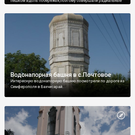
пешком вдоль побережья,поэтому совершали радиальные
вылазки из Оленевки.
Водонапорная башня в с.Почтовое
Интересную водонапорную башню посмотрели по дороге из
Симферополя в Бахчисарай.