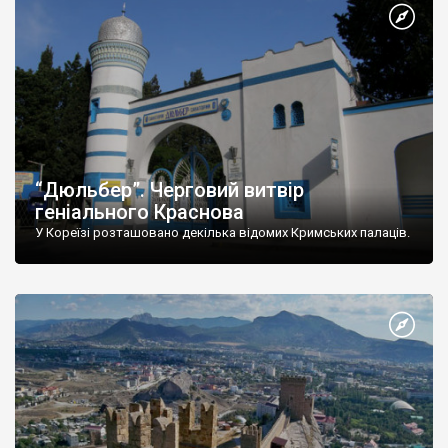
“Дюльбер”. Черговий витвір
геніального Краснова
У Кореїзі розташовано декілька відомих Кримських палаців.