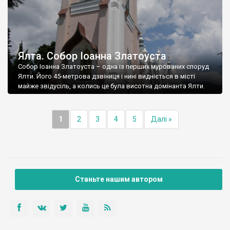
Ялта. Собор Іоанна Златоуста
Собор Іоанна Златоуста – одна із перших мурованих споруд
Ялти. Його 45-метрова дзвіниця і нині видніється в місті
майже звідусіль, а колись це була висотна домінанта Ялти.
1
2
3
4
5
Далі »
Станьте нашим автором